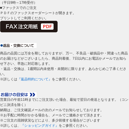
（平日9時～17時受付）
■ファックスでのご注文
ＰＤＦのファックスオーダーシートが開きます。
プリントしてご利用ください。
商品の品質には万全を期しておりますが、万一、不良品・破損品や・間違った商品
のお届けなどがございましたら、商品到着後、7日以内にお電話かメールでお知ら
せ下さい、早急に対応致します。
・返品・交換は、1週間以内未使用・未開封に限ります、あらかじめご了承くださ
い。
※詳しくは
『返品特約について』
をご参照ください。
営業日の午前11時までにご注文頂いた場合、最短で翌日の発送となります。（コン
ビニ決済を除く）
納期は、ご注文確認メールの次のメールでお知らせしております。
※お手配に時間がかかる場合も、メールでご連絡させて頂きます。
※ご注文の混雑状況などにより、多少前後する場合がございます
※詳しくは、
『ショッピングガイド』
をご参照ください。