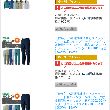
定価11,110円のところ
通常価格（税込み）
5,401円
(本体価
格:4,910円)
【秋冬】JIS帯電防止適合とスクラッチ
ガード仕様のシンプル＆ベーシックな
多機能ワークウェア。
桑和 3002-08 ワ
ンタックカーゴパンツ／JIS T8118適合
│SOWA［19AW］
定価9,680円のところ
通常価格（税込み）
4,708円
(本体価
格:4,280円)
【秋冬】JIS帯電防止適合とスクラッチ
ガード仕様のシンプル＆ベーシックな
多機能ワークウェア。
桑和 3002-09 ワ
ンタックスラックス／JIS T8118適合
│SOWA［19AW］