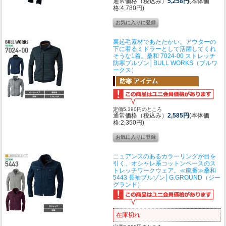
通常価格（税込み）
5,258円
(本体価
格:4,780円)
裏起毛素材であたたかい。アウターの
下に着るミドラーとして活躍してくれ
そうな1着。
桑和 7024-00 ストレッチ
防寒ブルゾン│BULL WORKS（ブルワ
ークス）
定価5,390円のところ
通常価格（税込み）
2,585円
(本体価
格:2,350円)
ニュアンスのあるカラーリングが目を
引く、オシャレ系コットンベースのス
トレッチワークウェア。
≪廃番≫桑和
5443 長袖ブルゾン│G.GROUND（ジー
グランド）
在庫切れ