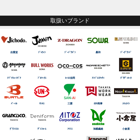
取扱いブランド
自重堂
ｼﾞｬｳｨﾝ
ｼﾞｰﾄﾞﾗｺﾞﾝ
桑和
ｼﾞｰｸﾞﾗﾝﾄﾞ
ｱﾌﾞｿﾘｭｰﾄｷﾞｱ
ﾌﾞﾙﾜｰｸｽ
ｺｰｺｽ信岡
ｱﾝﾄﾞﾚｽｹｯﾃｨ
ｸﾞﾗﾃﾞｨｴｰﾀ
ﾊﾞｰﾄﾙ
ｻﾝｴｽ
三愛
ﾀｶﾔ商事
ﾅｲtﾅｲﾄ
ｸﾞﾗﾝｼｽｺ
ﾃﾞﾆﾌｫｰﾑ
ｱｲﾄｽ
旭蝶繊維
小倉屋