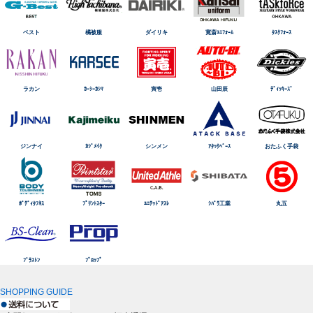
ベスト
橘被服
ダイリキ
寛斎ﾕﾆﾌｫｰﾑ
ﾀｽｸﾌｫｰｽ
ラカン
ｶｰｼｰｶｼﾏ
寅壱
山田辰
ﾃﾞｨｯｷｰｽﾞ
ジンナイ
ｶｼﾞﾒｲｸ
シンメン
ｱﾀｯｸﾍﾞｰｽ
おたふく手袋
ﾎﾞﾃﾞｨﾀﾌﾈｽ
ﾌﾟﾘﾝﾄｽﾀｰ
ﾕﾆﾃｯﾄﾞｱｽﾚ
ｼﾊﾞﾗ工業
丸五
ﾌﾞﾗｽﾄﾝ
ﾌﾟﾛｯﾌﾟ
SHOPPING GUIDE