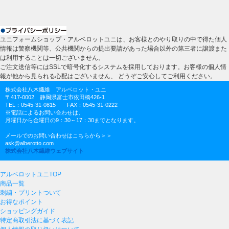
ユニフォームショップ・アルベロットユニは、お客様とのやり取りの中で得た個人
情報は警察機関等、公共機関からの提出要請があった場合以外の第三者に譲渡また
は利用することは一切ございません。
ご注文送信等にはSSLで暗号化するシステムを採用しております。お客様の個人情
報が他から見られる心配はございません、 どうぞご安心してご利用ください。
株式会社八木繊維 アルベロット・ユニ
〒417-0002 静岡県富士市依田橋426-1
TEL：0545-31-0815 FAX：0545-31-0222
※電話によるお問い合わせは、
月曜日から金曜日の9：30～17：30までとなります。
メールでのお問い合わせはこちらから＞＞
ask@alberotto.com
株式会社八木繊維ウェブサイト
アルベロットユニTOP
商品一覧
刺繍・プリントついて
お得なポイント
ショッピングガイド
特定商取引法に基づく表記