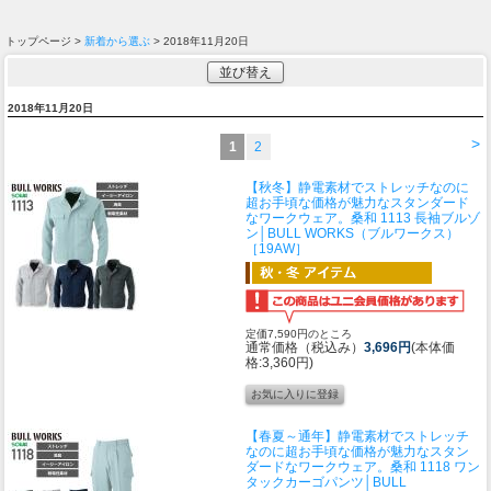
トップページ >
新着から選ぶ
> 2018年11月20日
並び替え
2018年11月20日
>
1
2
【秋冬】静電素材でストレッチなのに
超お手頃な価格が魅力なスタンダード
なワークウェア。
桑和 1113 長袖ブルゾ
ン│BULL WORKS（ブルワークス）
［19AW］
定価7,590円のところ
通常価格（税込み）
3,696円
(本体価
格:3,360円)
【春夏～通年】静電素材でストレッチ
なのに超お手頃な価格が魅力なスタン
ダードなワークウェア。
桑和 1118 ワン
タックカーゴパンツ│BULL