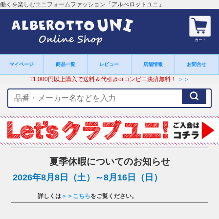
働くを楽しむユニフォームファッション「アルべロットユニ」
カート
マイページ
商品一覧
レビュー
店舗情報
お問合せ
11,000円以上購入で送料＆代引きorコンビニ決済無料！
＞＞
検
索
キ
ー
ワ
ー
ド
夏季休暇についてのお知らせ
2026年8月8日（土）～8月16日（日）
詳しくは
＞＞こちら
をご覧ください。