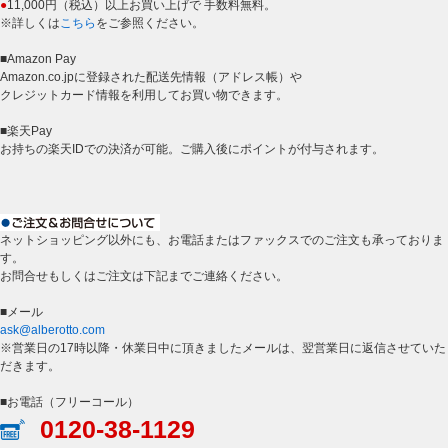
●
11,000円（税込）以上お買い上げで 手数料無料。
※詳しくは
こちら
をご参照ください。
■Amazon Pay
Amazon.co.jpに登録された配送先情報（アドレス帳）や
クレジットカード情報を利用してお買い物できます。
■楽天Pay
お持ちの楽天IDでの決済が可能。ご購入後にポイントが付与されます。
ネットショッピング以外にも、お電話またはファックスでのご注文も承っておりま
す。
お問合せもしくはご注文は下記までご連絡ください。
■メール
ask@alberotto.com
※営業日の17時以降・休業日中に頂きましたメールは、翌営業日に返信させていた
だきます。
■お電話（フリーコール）
0120-38-1129