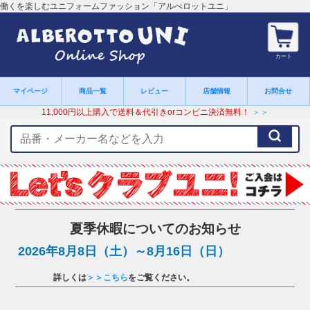
働くを楽しむユニフォームファッション「アルべロットユニ」
カート
マイページ
商品一覧
レビュー
店舗情報
お問合せ
11,000円以上購入で送料＆代引きorコンビニ決済無料！
＞＞
検
索
キ
ー
ワ
ー
ド
夏季休暇についてのお知らせ
2026年8月8日（土）～8月16日（日）
詳しくは
＞＞こちら
をご覧ください。