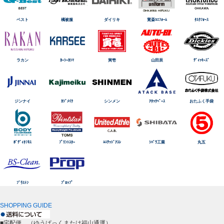
ベスト
橘被服
ダイリキ
寛斎ﾕﾆﾌｫｰﾑ
ﾀｽｸﾌｫｰｽ
ラカン
ｶｰｼｰｶｼﾏ
寅壱
山田辰
ﾃﾞｨｯｷｰｽﾞ
ジンナイ
ｶｼﾞﾒｲｸ
シンメン
ｱﾀｯｸﾍﾞｰｽ
おたふく手袋
ﾎﾞﾃﾞｨﾀﾌﾈｽ
ﾌﾟﾘﾝﾄｽﾀｰ
ﾕﾆﾃｯﾄﾞｱｽﾚ
ｼﾊﾞﾗ工業
丸五
ﾌﾞﾗｽﾄﾝ
ﾌﾟﾛｯﾌﾟ
SHOPPING GUIDE
■宅配便 （ゆうぱっくまたは福山通運）