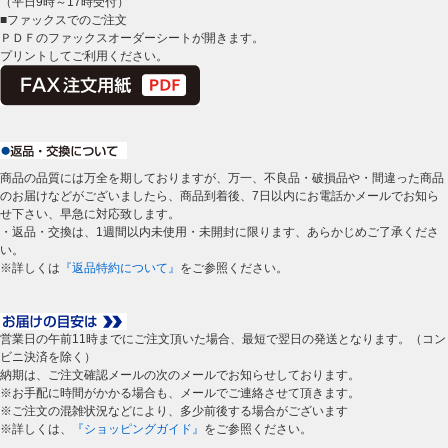
（平日9時～17時受付）
■ファックスでのご注文
ＰＤＦのファックスオーダーシートが開きます。
プリントしてご利用ください。
商品の品質には万全を期しておりますが、万一、不良品・破損品や・間違った商品
のお届けなどがございましたら、商品到着後、7日以内にお電話かメールでお知ら
せ下さい、早急に対応致します。
・返品・交換は、1週間以内未使用・未開封に限ります、あらかじめご了承くださ
い。
※詳しくは
『返品特約について』
をご参照ください。
営業日の午前11時までにご注文頂いた場合、最短で翌日の発送となります。（コン
ビニ決済を除く）
納期は、ご注文確認メールの次のメールでお知らせしております。
※お手配に時間がかかる場合も、メールでご連絡させて頂きます。
※ご注文の混雑状況などにより、多少前後する場合がございます
※詳しくは、
『ショッピングガイド』
をご参照ください。