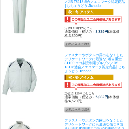
／JIS T8118適合／エコマーク認定商品
│じちょうどう Jichodo
定価9,130円のところ
通常価格（税込み）
3,729円
(本体価
格:3,390円)
ファスナーやボタンの露出をなくした
デリケートワークに最適な1着
自重堂
81100 エコ製品制電ブルゾン／JIS
T8118適合／エコマーク認定商品│じち
ょうどう Jichodo
定価12,320円のところ
通常価格（税込み）
5,082円
(本体価
格:4,620円)
ファスナーやボタンの露出をなくした
デリケートワークにも最適な傷つき防
止仕様のJIS制電エコ認定の機能付きユ