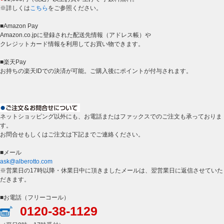
※詳しくは
こちら
をご参照ください。
■Amazon Pay
Amazon.co.jpに登録された配送先情報（アドレス帳）や
クレジットカード情報を利用してお買い物できます。
■楽天Pay
お持ちの楽天IDでの決済が可能。ご購入後にポイントが付与されます。
ネットショッピング以外にも、お電話またはファックスでのご注文も承っておりま
す。
お問合せもしくはご注文は下記までご連絡ください。
■メール
ask@alberotto.com
※営業日の17時以降・休業日中に頂きましたメールは、翌営業日に返信させていた
だきます。
■お電話（フリーコール）
0120-38-1129