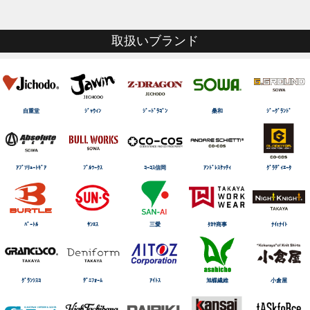
取扱いブランド
自重堂
ｼﾞｬｳｨﾝ
ｼﾞｰﾄﾞﾗｺﾞﾝ
桑和
ｼﾞｰｸﾞﾗﾝﾄﾞ
ｱﾌﾞｿﾘｭｰﾄｷﾞｱ
ﾌﾞﾙﾜｰｸｽ
ｺｰｺｽ信岡
ｱﾝﾄﾞﾚｽｹｯﾃｨ
ｸﾞﾗﾃﾞｨｴｰﾀ
ﾊﾞｰﾄﾙ
ｻﾝｴｽ
三愛
ﾀｶﾔ商事
ﾅｲtﾅｲﾄ
ｸﾞﾗﾝｼｽｺ
ﾃﾞﾆﾌｫｰﾑ
ｱｲﾄｽ
旭蝶繊維
小倉屋