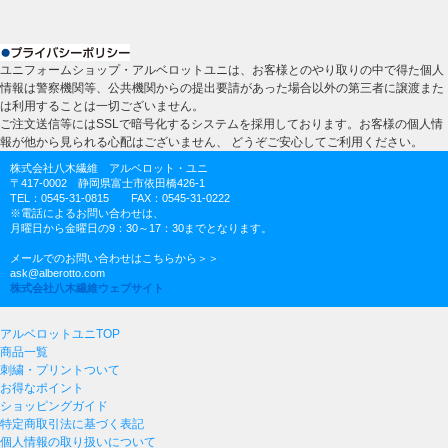
ユニフォームショップ・アルベロットユニは、お客様とのやり取りの中で得た個人
情報は警察機関等、公共機関からの提出要請があった場合以外の第三者に譲渡また
は利用することは一切ございません。
ご注文送信等にはSSLで暗号化するシステムを採用しております。お客様の個人情
報が他から見られる心配はございません、 どうぞご安心してご利用ください。
株式会社八木繊維 アルベロット・ユニ
〒417-0002 静岡県富士市依田橋426-1
TEL：0545-31-0815 FAX：0545-31-0222
※電話によるお問い合わせは、
月曜日から金曜日の9：30～17：30までとなります。
メールでのお問い合わせはこちらから＞＞
ask@alberotto.com
株式会社八木繊維ウェブサイト
アルベロットユニTOP
商品一覧
刺繍・プリントついて
お得なポイント
ショッピングガイド
特定商取引法に基づく表記
個人情報の取り扱いについて