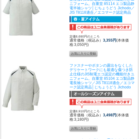
ニフォーム。
自重堂 85114 エコ製品静
電半袖シャツ│じちょうどう Jichodo／
JIS T8118適合／エコマーク認定商品
定価8,690円のところ
通常価格（税込み）
3,355円
(本体価
格:3,050円)
ファスナーやボタンの露出をなくした
デリケートワークにも最適な傷つき防
止仕様のJIS制電エコ認定の機能付きユ
ニフォーム。
自重堂 85104 エコ製品静
電長袖シャツ／JIS T8118適合／エコマ
ーク認定商品│じちょうどう Jichodo
定価8,910円のところ
通常価格（税込み）
3,498円
(本体価
格:3,180円)