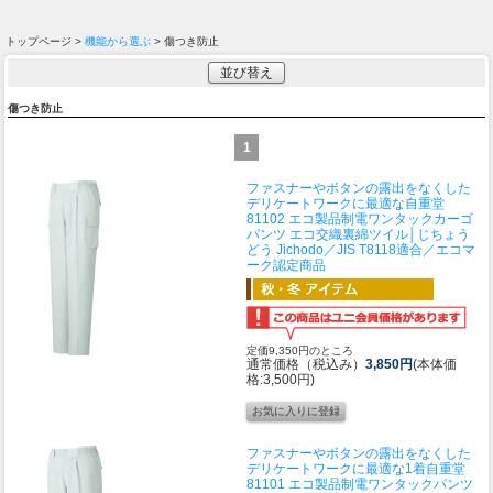
トップページ >
機能から選ぶ
> 傷つき防止
並び替え
傷つき防止
1
ファスナーやボタンの露出をなくした
デリケートワークに最適な
自重堂
81102 エコ製品制電ワンタックカーゴ
パンツ エコ交織裏綿ツイル│じちょう
どう Jichodo／JIS T8118適合／エコマ
ーク認定商品
定価9,350円のところ
通常価格（税込み）
3,850円
(本体価
格:3,500円)
ファスナーやボタンの露出をなくした
デリケートワークに最適な1着
自重堂
81101 エコ製品制電ワンタックパンツ