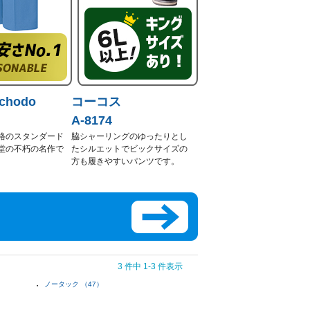
chodo
コーコス
A-8174
格のスタンダード
脇シャーリングのゆったりとし
堂の不朽の名作で
たシルエットでビックサイズの
方も履きやすいパンツです。
3 件中 1-3 件表示
ノータック （47）
・