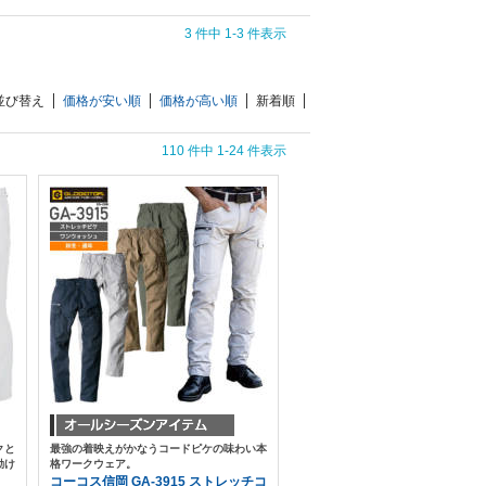
3 件中 1-3 件表示
並び替え
価格が安い順
価格が高い順
新着順
110 件中 1-24 件表示
クと
最強の着映えがかなうコードピケの味わい本
動け
格ワークウェア。
コーコス信岡 GA-3915 ストレッチコ