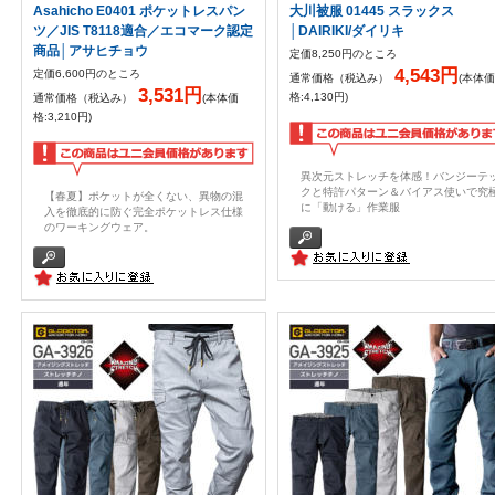
Asahicho E0401 ポケットレスパン
大川被服 01445 スラックス
ツ／JIS T8118適合／エコマーク認定
│DAIRIKI/ダイリキ
商品│アサヒチョウ
定価8,250円のところ
4,543円
定価6,600円のところ
通常価格（税込み）
(本体価
3,531円
格:4,130円)
通常価格（税込み）
(本体価
格:3,210円)
異次元ストレッチを体感！バンジーテ
クと特許パターン＆バイアス使いで究
【春夏】ポケットが全くない、異物の混
に「動ける」作業服
入を徹底的に防ぐ完全ポケットレス仕様
のワーキングウェア。