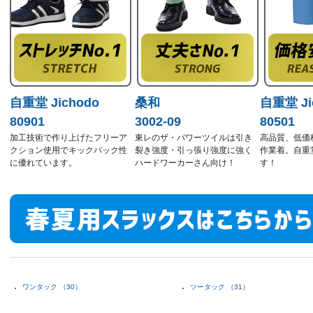
自重堂 Jichodo
桑和
自重堂 Ji
80901
3002-09
80501
加工技術で作り上げたフリーア
東レのザ・パワーツイルは引き
高品質、低価
クション使用でキックバック性
裂き強度・引っ張り強度に強く
作業着。自重
に優れています。
ハードワーカーさん向け！
す！
ワンタック （30）
ツータック （31）
・
・