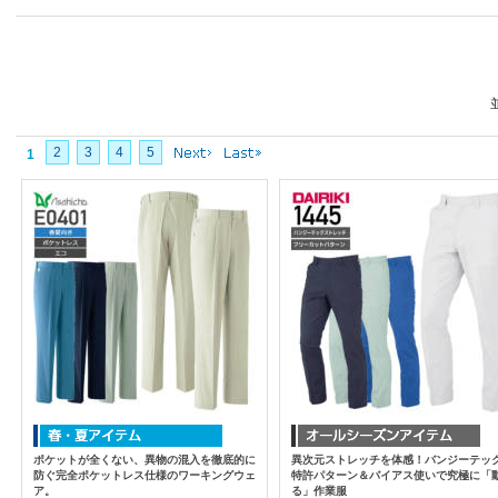
2
3
4
5
1
ポケットが全くない、異物の混入を徹底的に
異次元ストレッチを体感！バンジーテッ
防ぐ完全ポケットレス仕様のワーキングウェ
特許パターン＆バイアス使いで究極に「
ア。
る」作業服