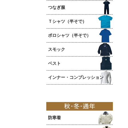
つなぎ服
Ｔシャツ（半そで）
ポロシャツ（半そで）
スモック
ベスト
インナー・コンプレッション
防寒着