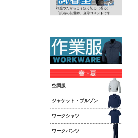
制服やだからこそ鋭く切る（着る）！
「試着の伝道師」直球コメントです
空調服
ジャケット・ブルゾン
ワークシャツ
ワークパンツ