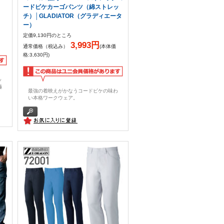
ードピケカーゴパンツ（綿ストレッ
チ）│GLADIATOR（グラディエータ
ー）
定価9,130円のところ
3,993円
通常価格（税込み）
(本体価
格:3,630円)
ッ
極
最強の着映えがかなうコードピケの味わ
い本格ワークウェア。