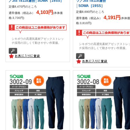
／JIS T8118適合│SOWA［19SS］
ツ／JIS T8118適合
│SOWA［19SS］
定価8,470円のところ
4,103円
定価8,690円のところ
通常価格（税込み）
(本体価
4,191円
格:3,730円)
通常価格（税込み）
(本体価
格:3,810円)
シキボウの高通気素材アゼックストレッ
チ採用の涼しくて動きやすい作業服。
シキボウの高通気素材アゼックストレ
チ採用の涼しくて動きやすい作業服。