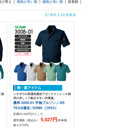
並び替え
価格が安い順
価格が高い順
新着順
27 件中 1-24 件表示
チ採
シキボウの高通気素材アゼックストレッチ採
用の涼しくて動きやすい作業服。
桑和 3008-01 半袖ブルゾン／JIS
T8118適合│SOWA［19SS］
定価10,340円のところ
5,027円
通常価格（税込み）
(本体価
格:4,570円)