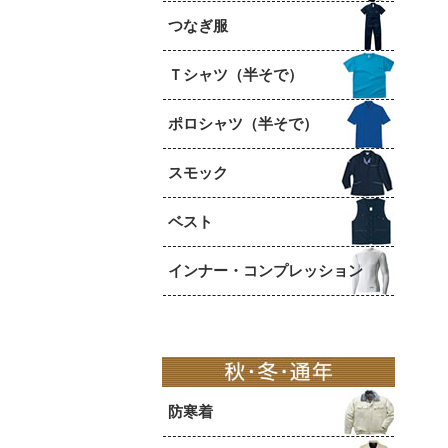
つなぎ服
Ｔシャツ（半そで）
ポロシャツ（半そで）
スモック
ベスト
インナー・コンプレッション
防寒着