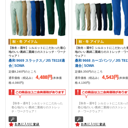
【秋冬～通年】シルエットにこだわった着心
【秋冬～通年】シルエットにこだわった
地のいい裏綿二重織りのストレッチ・ワーク
地のいい裏綿二重織りのストレッチ・ワ
ウェア！
ウェア！
桑和 9669 スラックス／JIS T8118適
桑和 9668 カーゴパンツ／JIS T81
合│SOWA
適合│SOWA
定価9,240円のところ
定価9,350円のところ
4,488円
4,543円
通常価格（税込み）
(本体価
通常価格（税込み）
(本体価
格:4,080円)
格:4,130円)
【秋冬～通年】シルエットにこだわった
【秋冬～通年】シルエットにこだわっ
着心地のいい裏綿二重織りのストレッ
着心地のいい裏綿二重織りのストレッ
チ・ワークウェア！
チ・ワークウェア！