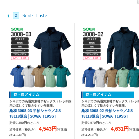
2
1
シキボウの高通気素材アゼックストレッチ採
シキボウの高通気素材アゼックストレッ
用の涼しくて動きやすい作業服。
用の涼しくて動きやすい作業服。
桑和 3008-03 半袖シャツ／JIS
桑和 3008-02 長袖シャツ／JIS
T8118適合│SOWA［19SS］
T8118適合│SOWA［19SS］
定価9,350円のところ
定価9,570円のところ
4,543円
4,631円
通常価格（税込み）
(本体価
通常価格（税込み）
(本体価
格:4,130円)
格:4,210円)