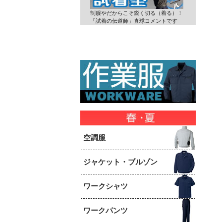
制服やだからこそ鋭く切る（着る）！
「試着の伝道師」直球コメントです
空調服
ジャケット・ブルゾン
ワークシャツ
ワークパンツ