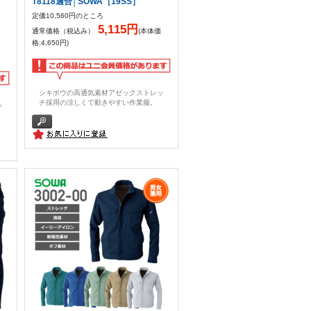
T8118適合│SOWA［19SS］
定価10,560円のところ
5,115円
通常価格（税込み）
(本体価
格:4,650円)
シキボウの高通気素材アゼックストレッ
チ採用の涼しくて動きやすい作業服。
ッ