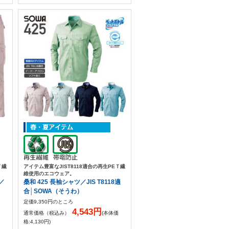
Ｔ繊
アイテム豊富なJIST8118適合の再生PEＴ繊
維使用のエコウェア。
／
桑和 425 長袖シャツ／JIS T8118適
合│SOWA（そうわ）
定価9,350円のところ
4,543円
通常価格（税込み）
(本体価
格:4,130円)