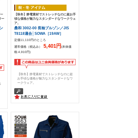
ガー
【秋冬】静電素材でストレッチなのに超お手
ワー
頃な価格が魅力なスタンダードなワークウェ
ア。
パン
桑和 3002-00 長袖ブルゾン／JIS
T8118適合│SOWA［19AW］
定価11,110円のところ
5,401円
通常価格（税込み）
(本体価
格:4,910円)
【秋冬】静電素材でストレッチなのに超
お手頃な価格が魅力なスタンダードなワ
ークウェア。
多