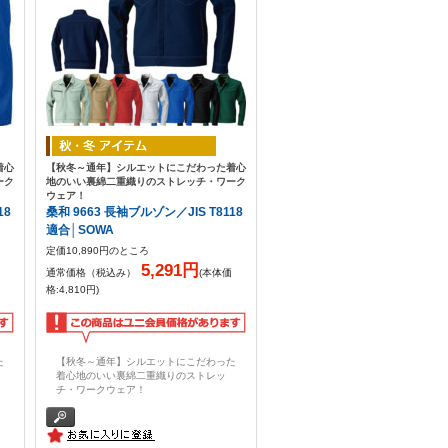
着心
【秋冬～通年】シルエットにこだわった着心
ーク
地のいい裏綿二重織りのストレッチ・ワーク
ウェア！
18
桑和 9663 長袖ブルゾン／JIS T8118
適合│SOWA
定価10,890円のところ
5,291円
通常価格（税込み）
(本体価
格:4,810円)
た
【秋冬～通年】シルエットにこだわった
着心地のいい裏綿二重織りのストレッ
チ・ワークウェア！