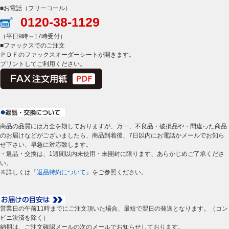
■お電話（フリーコール）
0120-38-1129
（平日9時～17時受付）
■ファックスでのご注文
ＰＤＦのファックスオーダーシートが開きます。
プリントしてご利用ください。
商品の品質には万全を期しておりますが、万一、不良品・破損品や・間違った商品
のお届けなどがございましたら、商品到着後、7日以内にお電話かメールでお知ら
せ下さい、早急に対応致します。
・返品・交換は、1週間以内未使用・未開封に限ります、あらかじめご了承くださ
い。
※詳しくは
『返品特約について』
をご参照ください。
営業日の午前11時までにご注文頂いた場合、最短で翌日の発送となります。（コン
ビニ決済を除く）
納期は、ご注文確認メールの次のメールでお知らせしております。