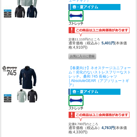
ュートギア）
定価11,110円のところ
通常価格（税込み）
5,401円
(本体価
格:4,910円)
【春夏向け】ネオステージユニフォー
ム！劣化のないストレスフリーなスト
レッチ。
桑和 745 長袖シャツ
│AbsoluteGEAR（アブソリュートギ
ア）
定価9,790円のところ
通常価格（税込み）
4,763円
(本体価
格:4,330円)