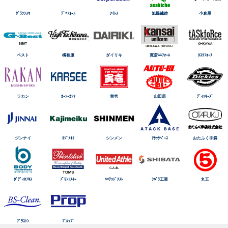
ｸﾞﾗﾝｼｽｺ
ﾃﾞﾆﾌｫｰﾑ
ｱｲﾄｽ
旭蝶繊維
小倉屋
ベスト
橘被服
ダイリキ
寛斎ﾕﾆﾌｫｰﾑ
ﾀｽｸﾌｫｰｽ
ラカン
ｶｰｼｰｶｼﾏ
寅壱
山田辰
ﾃﾞｨｯｷｰｽﾞ
ジンナイ
ｶｼﾞﾒｲｸ
シンメン
ｱﾀｯｸﾍﾞｰｽ
おたふく手袋
ﾎﾞﾃﾞｨﾀﾌﾈｽ
ﾌﾟﾘﾝﾄｽﾀｰ
ﾕﾆﾃｯﾄﾞｱｽﾚ
ｼﾊﾞﾗ工業
丸五
ﾌﾞﾗｽﾄﾝ
ﾌﾟﾛｯﾌﾟ