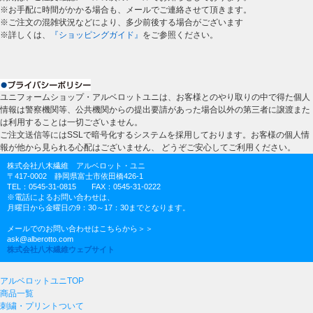
※お手配に時間がかかる場合も、メールでご連絡させて頂きます。
※ご注文の混雑状況などにより、多少前後する場合がございます
※詳しくは、
『ショッピングガイド』
をご参照ください。
ユニフォームショップ・アルベロットユニは、お客様とのやり取りの中で得た個人
情報は警察機関等、公共機関からの提出要請があった場合以外の第三者に譲渡また
は利用することは一切ございません。
ご注文送信等にはSSLで暗号化するシステムを採用しております。お客様の個人情
報が他から見られる心配はございません、 どうぞご安心してご利用ください。
株式会社八木繊維 アルベロット・ユニ
〒417-0002 静岡県富士市依田橋426-1
TEL：0545-31-0815 FAX：0545-31-0222
※電話によるお問い合わせは、
月曜日から金曜日の9：30～17：30までとなります。
メールでのお問い合わせはこちらから＞＞
ask@alberotto.com
株式会社八木繊維ウェブサイト
アルベロットユニTOP
商品一覧
刺繍・プリントついて