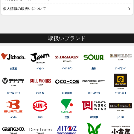
個人情報の取扱いについて
取扱いブランド
自重堂
ｼﾞｬｳｨﾝ
ｼﾞｰﾄﾞﾗｺﾞﾝ
桑和
ｼﾞｰｸﾞﾗﾝﾄﾞ
ｱﾌﾞｿﾘｭｰﾄｷﾞｱ
ﾌﾞﾙﾜｰｸｽ
ｺｰｺｽ信岡
ｱﾝﾄﾞﾚｽｹｯﾃｨ
ｸﾞﾗﾃﾞｨｴｰﾀ
ﾊﾞｰﾄﾙ
ｻﾝｴｽ
三愛
ﾀｶﾔ商事
ﾅｲtﾅｲﾄ