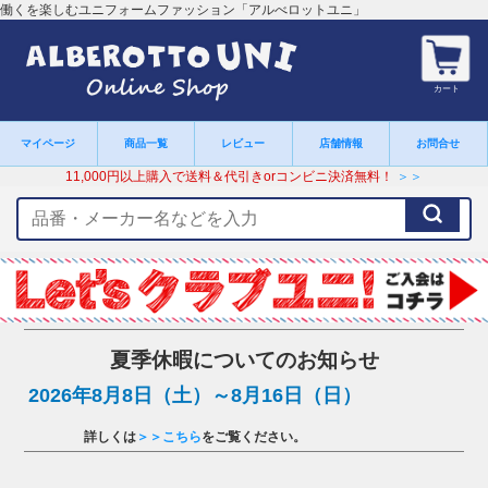
働くを楽しむユニフォームファッション「アルべロットユニ」
カート
マイページ
商品一覧
レビュー
店舗情報
お問合せ
11,000円以上購入で送料＆代引きorコンビニ決済無料！
＞＞
検
索
キ
ー
ワ
ー
ド
夏季休暇についてのお知らせ
2026年8月8日（土）～8月16日（日）
詳しくは
＞＞こちら
をご覧ください。