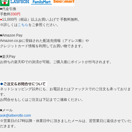
■代金引換
手数料
330円
●
11,000円（税込）以上お買い上げで 手数料無料。
※詳しくは
こちら
をご参照ください。
■Amazon Pay
Amazon.co.jpに登録された配送先情報（アドレス帳）や
クレジットカード情報を利用してお買い物できます。
■楽天Pay
お持ちの楽天IDでの決済が可能。ご購入後にポイントが付与されます。
ネットショッピング以外にも、お電話またはファックスでのご注文も承っておりま
す。
お問合せもしくはご注文は下記までご連絡ください。
■メール
ask@alberotto.com
※営業日の17時以降・休業日中に頂きましたメールは、翌営業日に返信させていた
だきます。