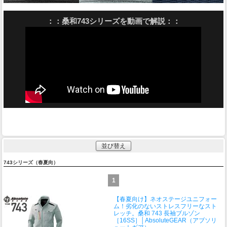
：：桑和743シリーズを動画で解説：：
並び替え
743シリーズ（春夏向）
1
【春夏向け】ネオステージユニフォー
ム！劣化のないストレスフリーなスト
レッチ。
桑和 743 長袖ブルゾン
［16SS］│AbsoluteGEAR（アブソリ