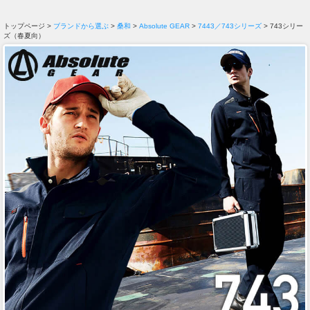
トップページ >
ブランドから選ぶ
>
桑和
>
Absolute GEAR
>
7443／743シリーズ
> 743シリー
ズ（春夏向）