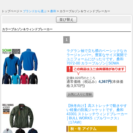
トップページ >
ブランドから選ぶ
>
桑和
> カラーブルゾン＆ウィンドブレーカー
並び替え
カラーブルゾン＆ウィンドブレーカー
1
ラグラン袖で立ち襟のベーシックなカ
ラージャンパー。豊富なサイズ展開で
ユニフォームにぴったりです。
桑和
7072-00 カラーブルゾン│SOWA
定価9,020円のところ
通常価格（税込み）
4,367円
(本体価
格:3,970円)
【秋冬向け】高ストレッチで動きやす
い軽量の防風ジャケットです。
桑和
43301 ストレッチウィンドブレーカー
│BULL WORKS（ブルワークス）
［17AW］