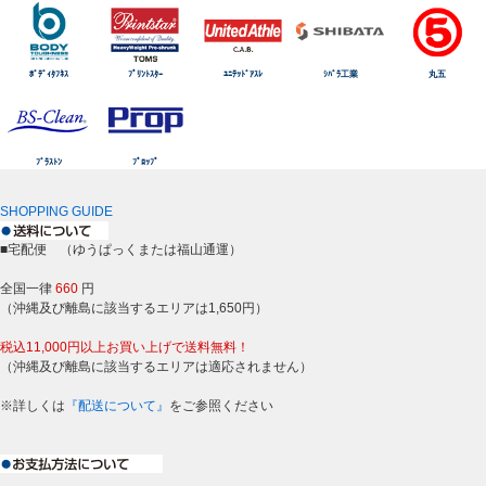
ﾎﾞﾃﾞｨﾀﾌﾈｽ
ﾌﾟﾘﾝﾄｽﾀｰ
ﾕﾆﾃｯﾄﾞｱｽﾚ
ｼﾊﾞﾗ工業
丸五
ﾌﾞﾗｽﾄﾝ
ﾌﾟﾛｯﾌﾟ
SHOPPING GUIDE
■宅配便 （ゆうぱっくまたは福山通運）
全国一律
660
円
（沖縄及び離島に該当するエリアは1,650円）
税込11,000円以上お買い上げで送料無料！
（沖縄及び離島に該当するエリアは適応されません）
※詳しくは
『配送について』
をご参照ください