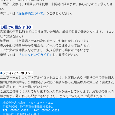
・返品・交換は、1週間以内未使用・未開封に限ります、あらかじめご了承くださ
い。
※詳しくは
『返品特約について』
をご参照ください。
営業日の午前11時までにご注文頂いた場合、最短で翌日の発送となります。（コン
ビニ決済を除く）
納期は、ご注文確認メールの次のメールでお知らせしております。
※お手配に時間がかかる場合も、メールでご連絡させて頂きます。
※ご注文の混雑状況などにより、多少前後する場合がございます
※詳しくは、
『ショッピングガイド』
をご参照ください。
ユニフォームショップ・アルベロットユニは、お客様とのやり取りの中で得た個人
情報は警察機関等、公共機関からの提出要請があった場合以外の第三者に譲渡また
は利用することは一切ございません。
ご注文送信等にはSSLで暗号化するシステムを採用しております。お客様の個人情
報が他から見られる心配はございません、 どうぞご安心してご利用ください。
株式会社八木繊維 アルベロット・ユニ
〒417-0002 静岡県富士市依田橋426-1
TEL：0545-31-0815 FAX：0545-31-0222
※電話によるお問い合わせは、