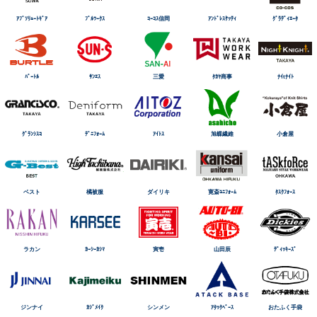
ｱﾌﾞｿﾘｭｰﾄｷﾞｱ
ﾌﾞﾙﾜｰｸｽ
ｺｰｺｽ信岡
ｱﾝﾄﾞﾚｽｹｯﾃｨ
ｸﾞﾗﾃﾞｨｴｰﾀ
ﾊﾞｰﾄﾙ
ｻﾝｴｽ
三愛
ﾀｶﾔ商事
ﾅｲtﾅｲﾄ
ｸﾞﾗﾝｼｽｺ
ﾃﾞﾆﾌｫｰﾑ
ｱｲﾄｽ
旭蝶繊維
小倉屋
ベスト
橘被服
ダイリキ
寛斎ﾕﾆﾌｫｰﾑ
ﾀｽｸﾌｫｰｽ
ラカン
ｶｰｼｰｶｼﾏ
寅壱
山田辰
ﾃﾞｨｯｷｰｽﾞ
ジンナイ
ｶｼﾞﾒｲｸ
シンメン
ｱﾀｯｸﾍﾞｰｽ
おたふく手袋