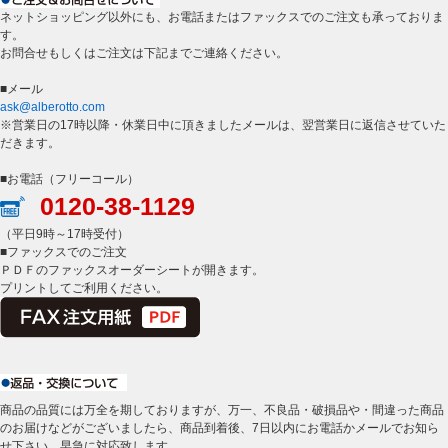
ネットショッピング以外にも、お電話またはファックスでのご注文も承っておりま
す。
お問合せもしくはご注文は下記までご連絡ください。
■メール
ask@alberotto.com
※営業日の17時以降・休業日中に頂きましたメールは、翌営業日に返信させていた
だきます。
■お電話（フリーコール）
0120-38-1129
（平日9時～17時受付）
■ファックスでのご注文
ＰＤＦのファックスオーダーシートが開きます。
プリントしてご利用ください。
商品の品質には万全を期しておりますが、万一、不良品・破損品や・間違った商品
のお届けなどがございましたら、商品到着後、7日以内にお電話かメールでお知ら
せ下さい、早急に対応致します。