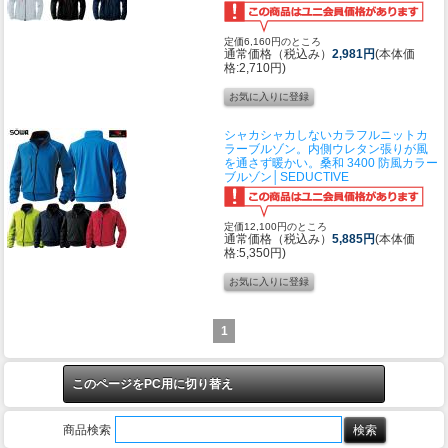
定価6,160円のところ
通常価格（税込み）
2,981円
(本体価
格:2,710円)
シャカシャカしないカラフルニットカ
ラーブルゾン。内側ウレタン張りが風
を通さず暖かい。
桑和 3400 防風カラー
ブルゾン│SEDUCTIVE
定価12,100円のところ
通常価格（税込み）
5,885円
(本体価
格:5,350円)
1
このページをPC用に切り替え
商品検索