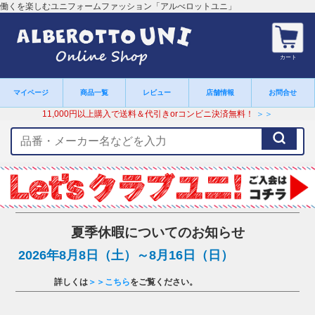
働くを楽しむユニフォームファッション「アルべロットユニ」
カート
マイページ
商品一覧
レビュー
店舗情報
お問合せ
11,000円以上購入で送料＆代引きorコンビニ決済無料！
＞＞
検
索
キ
ー
ワ
ー
ド
夏季休暇についてのお知らせ
2026年8月8日（土）～8月16日（日）
詳しくは
＞＞こちら
をご覧ください。