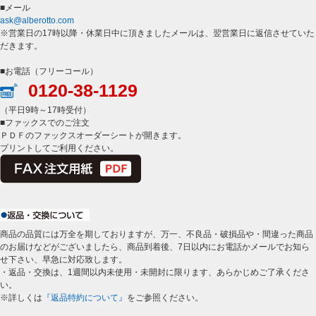
■メール
ask@alberotto.com
※営業日の17時以降・休業日中に頂きましたメールは、翌営業日に返信させていた
だきます。
■お電話（フリーコール）
0120-38-1129
（平日9時～17時受付）
■ファックスでのご注文
ＰＤＦのファックスオーダーシートが開きます。
プリントしてご利用ください。
商品の品質には万全を期しておりますが、万一、不良品・破損品や・間違った商品
のお届けなどがございましたら、商品到着後、7日以内にお電話かメールでお知ら
せ下さい、早急に対応致します。
・返品・交換は、1週間以内未使用・未開封に限ります、あらかじめご了承くださ
い。
※詳しくは
『返品特約について』
をご参照ください。