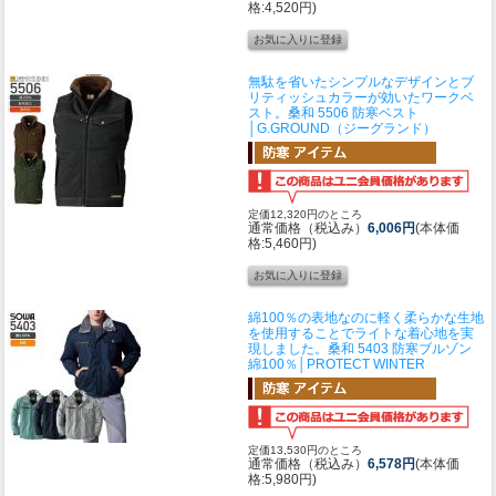
格:4,520円)
無駄を省いたシンプルなデザインとブ
リティッシュカラーが効いたワークベ
スト。
桑和 5506 防寒ベスト
│G.GROUND（ジーグランド）
定価12,320円のところ
通常価格（税込み）
6,006円
(本体価
格:5,460円)
綿100％の表地なのに軽く柔らかな生地
を使用することでライトな着心地を実
現しました。
桑和 5403 防寒ブルゾン
綿100％│PROTECT WINTER
定価13,530円のところ
通常価格（税込み）
6,578円
(本体価
格:5,980円)