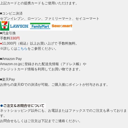
上記カードとの提携カードもご使用いただけます。
■コンビニ決済
セブンイレブン、ローソン、ファミリーマート、セイコーマート
■代金引換
手数料
330円
●
11,000円（税込）以上お買い上げで 手数料無料。
※詳しくは
こちら
をご参照ください。
■Amazon Pay
Amazon.co.jpに登録された配送先情報（アドレス帳）や
クレジットカード情報を利用してお買い物できます。
■楽天Pay
お持ちの楽天IDでの決済が可能。ご購入後にポイントが付与されます。
ネットショッピング以外にも、お電話またはファックスでのご注文も承っておりま
す。
お問合せもしくはご注文は下記までご連絡ください。