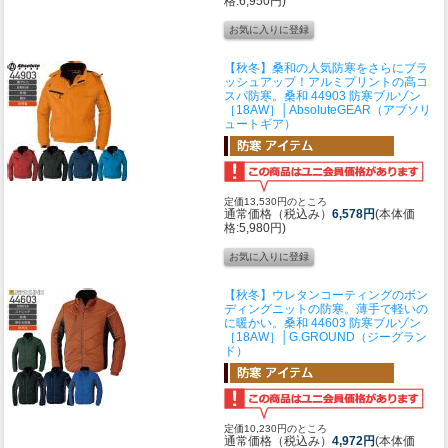
格:6,950円)
【秋冬】桑和の人気防寒をさらにブラ
ッシュアップ！アルミプリントの高コ
スパ防寒。
桑和 44903 防寒ブルゾン
［18AW］│AbsoluteGEAR（アブソリ
ュートギア）
定価13,530円のところ
通常価格（税込み）
6,578円
(本体価
格:5,980円)
【秋冬】ウレタンコーティングのボン
ディングニットの防寒。薄手で軽いの
に暖かい。
桑和 44603 防寒ブルゾン
［18AW］│G.GROUND（ジーグラン
ド）
定価10,230円のところ
通常価格（税込み）
4,972円
(本体価