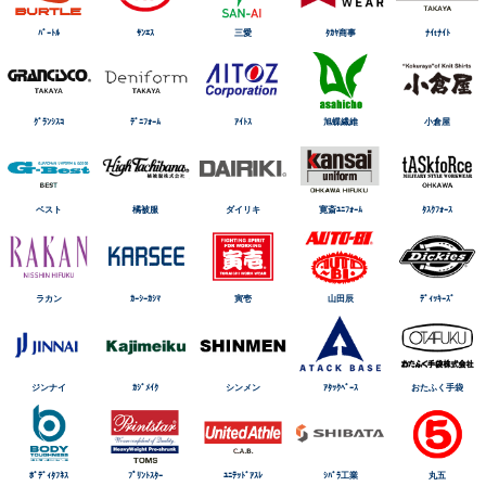
ﾊﾞｰﾄﾙ
ｻﾝｴｽ
三愛
ﾀｶﾔ商事
ﾅｲtﾅｲﾄ
ｸﾞﾗﾝｼｽｺ
ﾃﾞﾆﾌｫｰﾑ
ｱｲﾄｽ
旭蝶繊維
小倉屋
ベスト
橘被服
ダイリキ
寛斎ﾕﾆﾌｫｰﾑ
ﾀｽｸﾌｫｰｽ
ラカン
ｶｰｼｰｶｼﾏ
寅壱
山田辰
ﾃﾞｨｯｷｰｽﾞ
ジンナイ
ｶｼﾞﾒｲｸ
シンメン
ｱﾀｯｸﾍﾞｰｽ
おたふく手袋
ﾎﾞﾃﾞｨﾀﾌﾈｽ
ﾌﾟﾘﾝﾄｽﾀｰ
ﾕﾆﾃｯﾄﾞｱｽﾚ
ｼﾊﾞﾗ工業
丸五