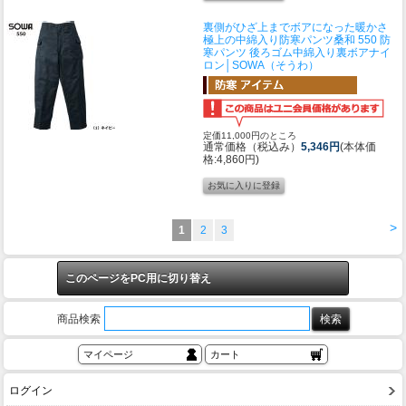
裏側がひざ上までボアになった暖かさ
極上の中綿入り防寒パンツ
桑和 550 防
寒パンツ 後ろゴム中綿入り裏ボアナイ
ロン│SOWA（そうわ）
定価11,000円のところ
通常価格（税込み）
5,346円
(本体価
格:4,860円)
>
1
2
3
このページをPC用に切り替え
商品検索
マイページ
カート
ログイン