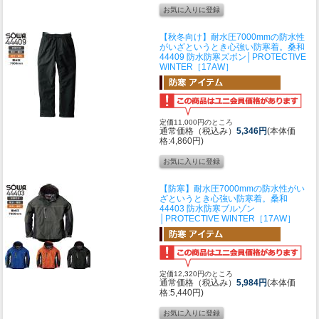
【秋冬向け】耐水圧7000mmの防水性
がいざというとき心強い防寒着。
桑和
44409 防水防寒ズボン│PROTECTIVE
WINTER［17AW］
定価11,000円のところ
通常価格（税込み）
5,346円
(本体価
格:4,860円)
【防寒】耐水圧7000mmの防水性がい
ざというとき心強い防寒着。
桑和
44403 防水防寒ブルゾン
│PROTECTIVE WINTER［17AW］
定価12,320円のところ
通常価格（税込み）
5,984円
(本体価
格:5,440円)