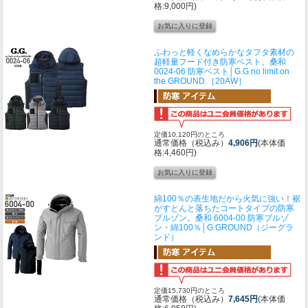
格:9,000円)
ふわっと軽くなめらかなタフタ素材の
超軽量フード付き防寒ベスト。
桑和
0024-06 防寒ベスト│G.G.no limit on
the GROUND.［20AW］
定価10,120円のところ
通常価格（税込み）
4,906円
(本体価
格:4,460円)
綿100％の表生地だから火気に強い！裾
がすとんと落ちたコートタイプの防寒
ブルゾン。
桑和 6004-00 防寒ブルゾ
ン・綿100％│G.GROUND（ジーグラ
ンド）
定価15,730円のところ
通常価格（税込み）
7,645円
(本体価