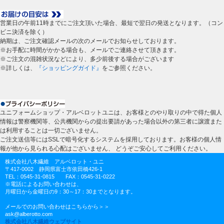
営業日の午前11時までにご注文頂いた場合、最短で翌日の発送となります。（コン
ビニ決済を除く）
納期は、ご注文確認メールの次のメールでお知らせしております。
※お手配に時間がかかる場合も、メールでご連絡させて頂きます。
※ご注文の混雑状況などにより、多少前後する場合がございます
※詳しくは、
『ショッピングガイド』
をご参照ください。
ユニフォームショップ・アルベロットユニは、お客様とのやり取りの中で得た個人
情報は警察機関等、公共機関からの提出要請があった場合以外の第三者に譲渡また
は利用することは一切ございません。
ご注文送信等にはSSLで暗号化するシステムを採用しております。お客様の個人情
報が他から見られる心配はございません、 どうぞご安心してご利用ください。
株式会社八木繊維 アルベロット・ユニ
〒417-0002 静岡県富士市依田橋426-1
TEL：0545-31-0815 FAX：0545-31-0222
※電話によるお問い合わせは、
月曜日から金曜日の9：30～17：30までとなります。
メールでのお問い合わせはこちらから＞＞
ask@alberotto.com
株式会社八木繊維ウェブサイト