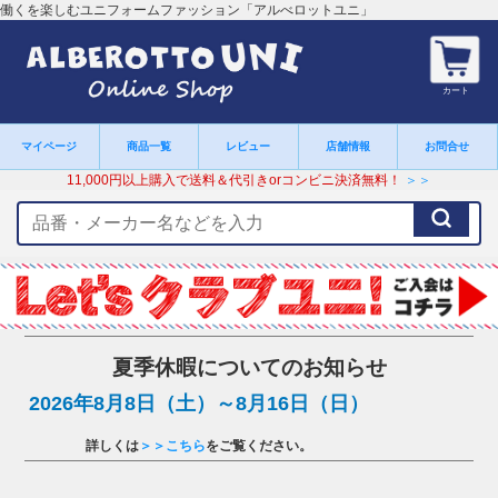
働くを楽しむユニフォームファッション「アルべロットユニ」
カート
マイページ
商品一覧
レビュー
店舗情報
お問合せ
11,000円以上購入で送料＆代引きorコンビニ決済無料！
＞＞
検
索
キ
ー
ワ
ー
ド
夏季休暇についてのお知らせ
2026年8月8日（土）～8月16日（日）
詳しくは
＞＞こちら
をご覧ください。