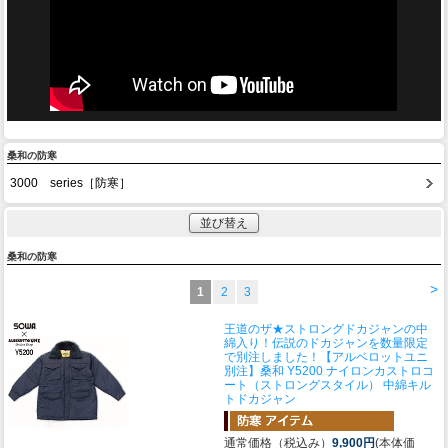
桑和の防寒
3000 series［防寒］
並び替え
桑和の防寒
>
1
2
3
王道のザ★ストロングドカジャンの中
綿入り！伝説のドカジャンを数量限定
で別注しました！
【アルベロットユニ
別注】桑和 Y5200 ナイロンカストロコ
ート（ストロングスタイル） 中綿キル
トドカジャン
通常価格（税込み）
9,900円
(本体価