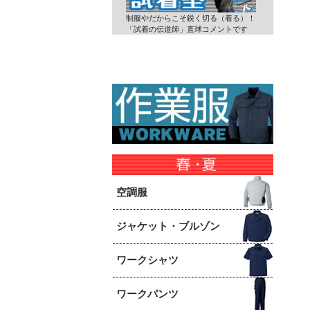
制服やだからこそ鋭く切る（着る）！
「試着の伝道師」直球コメントです
空調服
ジャケット・ブルゾン
ワークシャツ
ワークパンツ