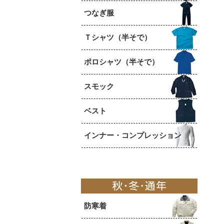
つなぎ服
Ｔシャツ（半そで）
ポロシャツ（半そで）
スモック
ベスト
インナー・コンプレッション
防寒着