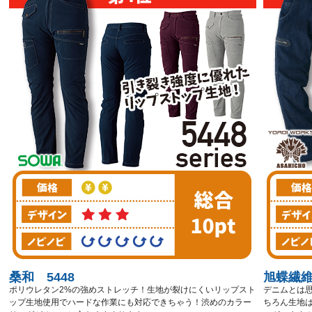
桑和 5448
旭蝶繊維
ポリウレタン2%の強めストレッチ！生地が裂けにくいリップスト
デニムとは
ップ生地使用でハードな作業にも対応できちゃう！渋めのカラー
ちろん生地