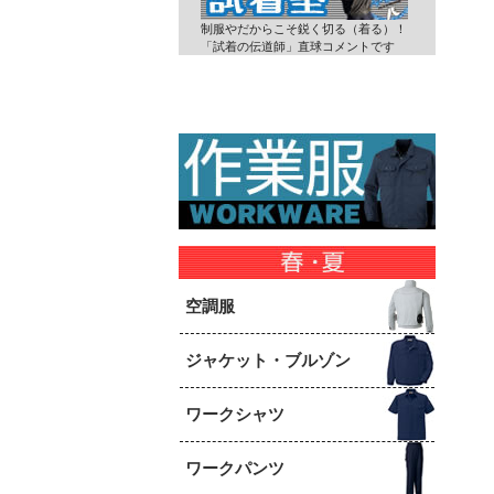
制服やだからこそ鋭く切る（着る）！
「試着の伝道師」直球コメントです
空調服
ジャケット・ブルゾン
ワークシャツ
ワークパンツ