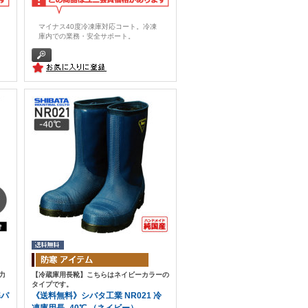
マイナス40度冷凍庫対応コート。 冷凍
庫内での業務・安全サポート。
力
【冷蔵庫用長靴】こちらはネイビーカラーの
タイプです。
寒パ
《送料無料》シバタ工業 NR021 冷
凍庫用長 -40℃ （ネイビー）