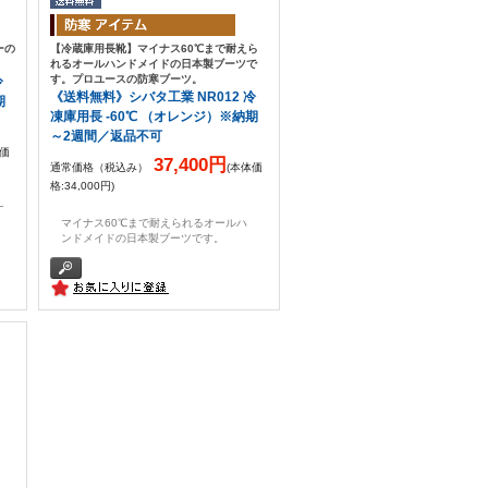
ーの
【冷蔵庫用長靴】マイナス60℃まで耐えら
れるオールハンドメイドの日本製ブーツで
す。プロユースの防寒ブーツ。
冷
《送料無料》シバタ工業 NR012 冷
期
凍庫用長 -60℃ （オレンジ）※納期
～2週間／返品不可
体価
37,400円
通常価格（税込み）
(本体価
格:34,000円)
ナ
マイナス60℃まで耐えられるオールハ
ンドメイドの日本製ブーツです。