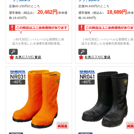
定価40,150円のところ
定価36,630円のところ
20,482円
18,689円
通常価格（税込み）
(本体価
通常価格（税込み）
(本
格:18,620円)
格:16,990円)
［-60℃対応］ハイレベルな密閉性と保
［-60℃対応］ハイレベルな密閉性と保
温力を実現した冷凍庫作業用防寒着。
温力を実現した冷凍庫作業用防寒着。