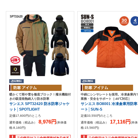
暖かくて雨や雪を徹底ブロック！撥水機能付
中綿にシンサレートを採用。冷凍倉庫内
きの吸湿発熱綿入り防水防寒
業務・安全をサポート［-40℃対応］
サンエス SPT32420 防水防寒ジャケ
サンエス BO8001 冷凍倉庫用防
ット│SPOTLIGHT
ート│SUN-S
定価17,600円のところ
定価33,550円のところ
8,976円
17,116円
通常価格（税込み）
(本体価
通常価格（税込み）
(本
格:8,160円)
格:15,560円)