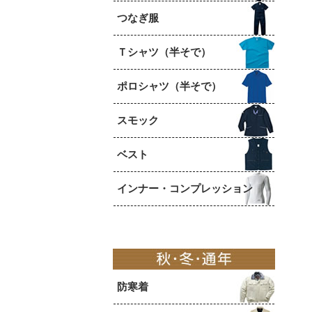
つなぎ服
Ｔシャツ（半そで）
ポロシャツ（半そで）
スモック
ベスト
インナー・コンプレッション
防寒着