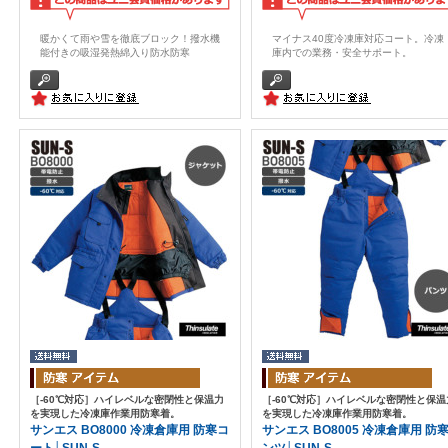
暖かくて雨や雪を徹底ブロック！撥水機
マイナス40度冷凍庫対応コート。 冷凍
能付きの吸湿発熱綿入り防水防寒
庫内での業務・安全サポート。
［-60℃対応］ハイレベルな密閉性と保温力
［-60℃対応］ハイレベルな密閉性と保温
を実現した冷凍庫作業用防寒着。
を実現した冷凍庫作業用防寒着。
サンエス BO8000 冷凍倉庫用 防寒コ
サンエス BO8005 冷凍倉庫用 防
ート│SUN-S
ンツ│SUN-S