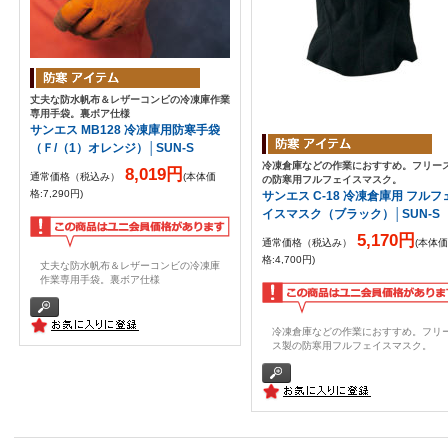
丈夫な防水帆布＆レザーコンビの冷凍庫作業
専用手袋。裏ボア仕様
サンエス MB128 冷凍庫用防寒手袋
（Ｆ/（1）オレンジ）│SUN-S
冷凍倉庫などの作業におすすめ。フリー
8,019円
通常価格（税込み）
(本体価
の防寒用フルフェイスマスク。
格:7,290円)
サンエス C-18 冷凍倉庫用 フルフ
イスマスク（ブラック）│SUN-S
5,170円
通常価格（税込み）
(本体価
格:4,700円)
丈夫な防水帆布＆レザーコンビの冷凍庫
作業専用手袋。裏ボア仕様
冷凍倉庫などの作業におすすめ。フリ
ス製の防寒用フルフェイスマスク。