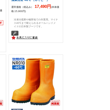
17,490円
通常価格（税込み）
(本体価
体価
格:15,900円)
冷凍冷蔵庫や極寒地での作業用。マイナ
ス40℃まで耐えられるオールハンドメ
イドの日本製ブーツです。