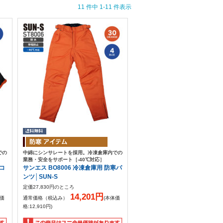
11 件中 1-11 件表示
での
中綿にシンサレートを採用。冷凍倉庫内での
業務・安全をサポート［-40℃対応］
寒コ
サンエス BO8006 冷凍倉庫用 防寒パ
ンツ│SUN-S
定価27,830円のところ
14,201円
体価
通常価格（税込み）
(本体価
格:12,910円)