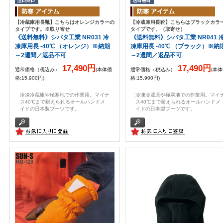
【冷蔵庫用長靴】こちらはオレンジカラーの
【冷蔵庫用長靴】こちらはブラックカラ
タイプです。※取り寄せ
タイプです。（取寄せ）
《送料無料》シバタ工業 NR031 冷
《送料無料》シバタ工業 NR041 
凍庫用長 -40℃ （オレンジ）※納期
凍庫用長 -40℃ （ブラック）※納
～2週間／返品不可
～2週間／返品不可
17,490円
17,490円
通常価格（税込み）
(本体価
通常価格（税込み）
(本
格:15,900円)
格:15,900円)
冷凍冷蔵庫や極寒地での作業用。マイナ
冷凍冷蔵庫や極寒地での作業用。マイ
ス40℃まで耐えられるオールハンドメ
ス40℃まで耐えられるオールハンドメ
イドの日本製ブーツです。
イドの日本製ブーツです。