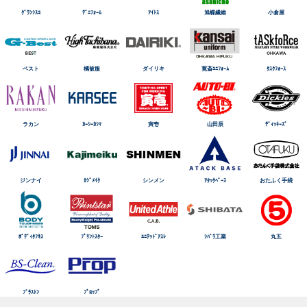
ｸﾞﾗﾝｼｽｺ
ﾃﾞﾆﾌｫｰﾑ
ｱｲﾄｽ
旭蝶繊維
小倉屋
ベスト
橘被服
ダイリキ
寛斎ﾕﾆﾌｫｰﾑ
ﾀｽｸﾌｫｰｽ
ラカン
ｶｰｼｰｶｼﾏ
寅壱
山田辰
ﾃﾞｨｯｷｰｽﾞ
ジンナイ
ｶｼﾞﾒｲｸ
シンメン
ｱﾀｯｸﾍﾞｰｽ
おたふく手袋
ﾎﾞﾃﾞｨﾀﾌﾈｽ
ﾌﾟﾘﾝﾄｽﾀｰ
ﾕﾆﾃｯﾄﾞｱｽﾚ
ｼﾊﾞﾗ工業
丸五
ﾌﾞﾗｽﾄﾝ
ﾌﾟﾛｯﾌﾟ