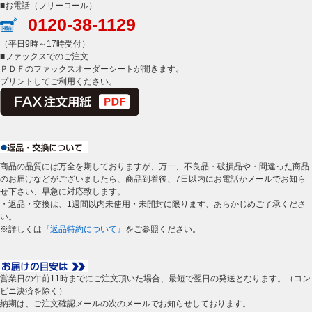
■お電話（フリーコール）
0120-38-1129
（平日9時～17時受付）
■ファックスでのご注文
ＰＤＦのファックスオーダーシートが開きます。
プリントしてご利用ください。
商品の品質には万全を期しておりますが、万一、不良品・破損品や・間違った商品
のお届けなどがございましたら、商品到着後、7日以内にお電話かメールでお知ら
せ下さい、早急に対応致します。
・返品・交換は、1週間以内未使用・未開封に限ります、あらかじめご了承くださ
い。
※詳しくは
『返品特約について』
をご参照ください。
営業日の午前11時までにご注文頂いた場合、最短で翌日の発送となります。（コン
ビニ決済を除く）
納期は、ご注文確認メールの次のメールでお知らせしております。