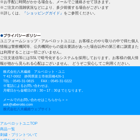
※お手配に時間がかかる場合も、メールでご連絡させて頂きます。
※ご注文の混雑状況などにより、多少前後する場合がございます
※詳しくは、
『ショッピングガイド』
をご参照ください。
ユニフォームショップ・アルベロットユニは、お客様とのやり取りの中で得た個人
情報は警察機関等、公共機関からの提出要請があった場合以外の第三者に譲渡また
は利用することは一切ございません。
ご注文送信等にはSSLで暗号化するシステムを採用しております。お客様の個人情
報が他から見られる心配はございません、 どうぞご安心してご利用ください。
株式会社八木繊維 アルベロット・ユニ
〒417-0002 静岡県富士市依田橋426-1
TEL：0545-31-0815 FAX：0545-31-0222
※電話によるお問い合わせは、
月曜日から金曜日の9：30～17：30までとなります。
メールでのお問い合わせはこちらから＞＞
ask@alberotto.com
株式会社八木繊維ウェブサイト
アルベロットユニTOP
商品一覧
刺繍・プリントついて