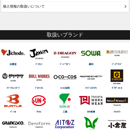
個人情報の取扱いについて
取扱いブランド
自重堂
ｼﾞｬｳｨﾝ
ｼﾞｰﾄﾞﾗｺﾞﾝ
桑和
ｼﾞｰｸﾞﾗﾝﾄﾞ
ｱﾌﾞｿﾘｭｰﾄｷﾞｱ
ﾌﾞﾙﾜｰｸｽ
ｺｰｺｽ信岡
ｱﾝﾄﾞﾚｽｹｯﾃｨ
ｸﾞﾗﾃﾞｨｴｰﾀ
ﾊﾞｰﾄﾙ
ｻﾝｴｽ
三愛
ﾀｶﾔ商事
ﾅｲtﾅｲﾄ