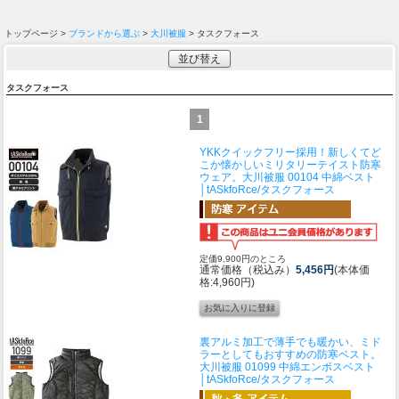
トップページ >
ブランドから選ぶ
>
大川被服
> タスクフォース
並び替え
タスクフォース
1
YKKクイックフリー採用！新しくてど
こか懐かしいミリタリーテイスト防寒
ウェア。
大川被服 00104 中綿ベスト
│tASkfoRce/タスクフォース
定価9,900円のところ
通常価格（税込み）
5,456円
(本体価
格:4,960円)
裏アルミ加工で薄手でも暖かい、ミド
ラーとしてもおすすめの防寒ベスト。
大川被服 01099 中綿エンボスベスト
│tASkfoRce/タスクフォース