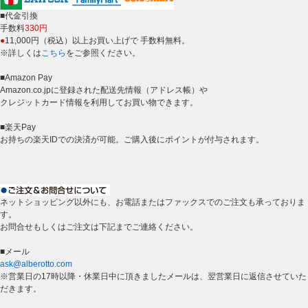
■代金引換
手数料
330円
●
11,000円（税込）以上お買い上げで 手数料無料。
※詳しくは
こちら
をご参照ください。
■Amazon Pay
Amazon.co.jpに登録された配送先情報（アドレス帳）や
クレジットカード情報を利用してお買い物できます。
■楽天Pay
お持ちの楽天IDでの決済が可能。ご購入後にポイントが付与されます。
ネットショッピング以外にも、お電話またはファックスでのご注文も承っておりま
す。
お問合せもしくはご注文は下記までご連絡ください。
■メール
ask@alberotto.com
※営業日の17時以降・休業日中に頂きましたメールは、翌営業日に返信させていた
だきます。