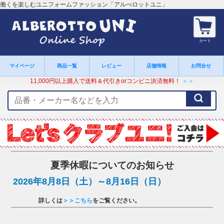
働くを楽しむユニフォームファッション「アルべロットユニ」
カート
マイページ
商品一覧
レビュー
店舗情報
お問合せ
11,000円以上購入で送料＆代引きorコンビニ決済無料！
＞＞
検
索
キ
ー
ワ
ー
ド
夏季休暇についてのお知らせ
2026年8月8日（土）～8月16日（日）
詳しくは
＞＞こちら
をご覧ください。