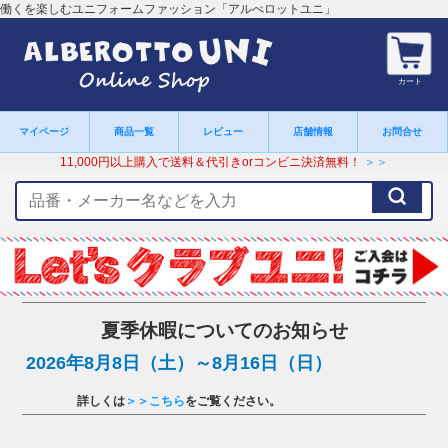
働くを楽しむユニフォームファッション「アルべロットユニ」
カート
マイページ
商品一覧
レビュー
店舗情報
お問合せ
11,000円以上購入で送料＆代引きorコンビニ決済無料！
＞＞
検
索
キ
ー
ワ
ー
ド
夏季休暇についてのお知らせ
2026年8月8日（土）～8月16日（日）
詳しくは
＞＞こちら
をご覧ください。