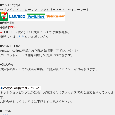
■コンビニ決済
セブンイレブン、ローソン、ファミリーマート、セイコーマート
■代金引換
手数料
330円
●
11,000円（税込）以上お買い上げで 手数料無料。
※詳しくは
こちら
をご参照ください。
■Amazon Pay
Amazon.co.jpに登録された配送先情報（アドレス帳）や
クレジットカード情報を利用してお買い物できます。
■楽天Pay
お持ちの楽天IDでの決済が可能。ご購入後にポイントが付与されます。
ネットショッピング以外にも、お電話またはファックスでのご注文も承っておりま
す。
お問合せもしくはご注文は下記までご連絡ください。
■メール