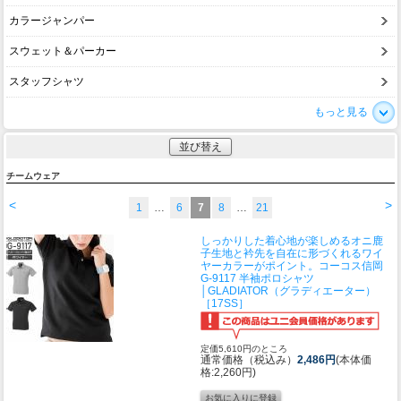
カラージャンパー
スウェット＆パーカー
スタッフシャツ
もっと見る
並び替え
チームウェア
<
>
1
…
6
7
8
…
21
しっかりした着心地が楽しめるオニ鹿
子生地と衿先を自在に形づくれるワイ
ヤーカラーがポイント。
コーコス信岡
G-9117 半袖ポロシャツ
│GLADIATOR（グラディエーター）
［17SS］
定価5,610円のところ
通常価格（税込み）
2,486円
(本体価
格:2,260円)