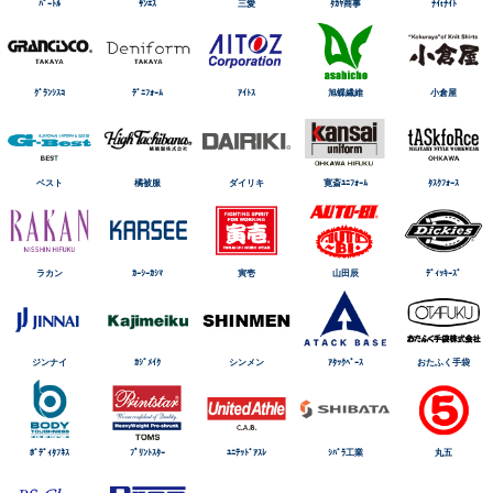
ﾊﾞｰﾄﾙ
ｻﾝｴｽ
三愛
ﾀｶﾔ商事
ﾅｲtﾅｲﾄ
ｸﾞﾗﾝｼｽｺ
ﾃﾞﾆﾌｫｰﾑ
ｱｲﾄｽ
旭蝶繊維
小倉屋
ベスト
橘被服
ダイリキ
寛斎ﾕﾆﾌｫｰﾑ
ﾀｽｸﾌｫｰｽ
ラカン
ｶｰｼｰｶｼﾏ
寅壱
山田辰
ﾃﾞｨｯｷｰｽﾞ
ジンナイ
ｶｼﾞﾒｲｸ
シンメン
ｱﾀｯｸﾍﾞｰｽ
おたふく手袋
ﾎﾞﾃﾞｨﾀﾌﾈｽ
ﾌﾟﾘﾝﾄｽﾀｰ
ﾕﾆﾃｯﾄﾞｱｽﾚ
ｼﾊﾞﾗ工業
丸五