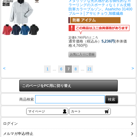
メタリックな光沢感がある個性的なカ
ラーリングのスポーティなミドル丈軽
防寒カラーブルゾン。
Asahicho 31400
ブルート│アサヒチョウ,旭蝶繊維
定価9,790円のところ
通常価格（税込み）
5,236円
(本体価
格:4,760円)
<
>
1
…
6
7
8
…
21
このページをPC用に切り替え
商品検索
マイページ
カート
ログイン
メルマガ申込/停止