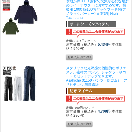
表地が綿100％素材で火気が心配な場所
のライトアウターにおすすめです。
橘
被服 1000 綿100％ヤッケフード付(ア
ノラックパーカー)[日本製]│High
Tachibana
定価10,175円のところ
通常価格（税込み）
5,434円
(本体価
格:4,940円)
メタリックな光沢感の個性的なポリエ
ステル素材のパンツ。ジャケットやコ
ートとセットアップできます。
Asahicho 31150 パンツ（総ゴム）│ア
サヒチョウ,旭蝶繊維
定価8,800円のところ
通常価格（税込み）
4,708円
(本体価
格:4,280円)