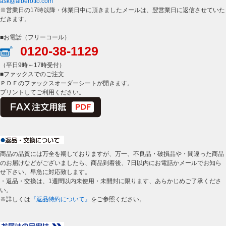
ask@alberotto.com
※営業日の17時以降・休業日中に頂きましたメールは、翌営業日に返信させていた
だきます。
■お電話（フリーコール）
0120-38-1129
（平日9時～17時受付）
■ファックスでのご注文
ＰＤＦのファックスオーダーシートが開きます。
プリントしてご利用ください。
商品の品質には万全を期しておりますが、万一、不良品・破損品や・間違った商品
のお届けなどがございましたら、商品到着後、7日以内にお電話かメールでお知ら
せ下さい、早急に対応致します。
・返品・交換は、1週間以内未使用・未開封に限ります、あらかじめご了承くださ
い。
※詳しくは
『返品特約について』
をご参照ください。