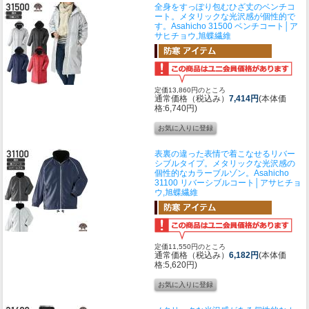
全身をすっぽり包むひざ丈のベンチコ
ート。メタリックな光沢感が個性的で
す。
Asahicho 31500 ベンチコート│ア
サヒチョウ,旭蝶繊維
定価13,860円のところ
通常価格（税込み）
7,414円
(本体価
格:6,740円)
表裏の違った表情で着こなせるリバー
シブルタイプ。メタリックな光沢感の
個性的なカラーブルゾン。
Asahicho
31100 リバーシブルコート│アサヒチョ
ウ,旭蝶繊維
定価11,550円のところ
通常価格（税込み）
6,182円
(本体価
格:5,620円)