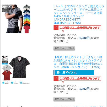
5号～5Lまでのサイジングと使えるカラ
ーにこだわりアリ。アイテム充実のマ
ルチスペックシリーズ。
コーコス信岡
A-4377 半袖ポロシャツ
│ANDARESCHIETTI
MULTISPEC［17SS］
定価4,510円のところ
通常価格（税込み）
1,980円
(本体価
格:1,800円)
【春夏】控えめジオトリックなカモ柄
が新鮮なタイトシルエットのドライポ
ロ。
自重堂 55334 吸汗速乾半袖ポロシ
ャツ│Jawin（ジャウィン）［17SS］
定価3,630円のところ
通常価格（税込み）
1,892円
(本体価
格:1,720円)