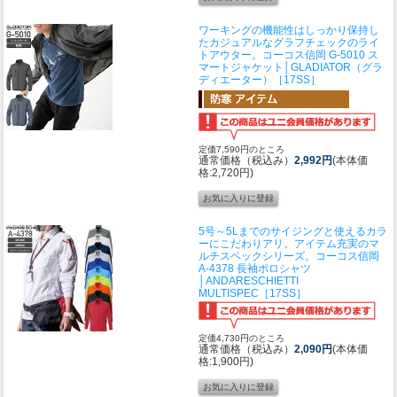
ワーキングの機能性はしっかり保持し
たカジュアルなグラフチェックのライ
トアウター。
コーコス信岡 G-5010 ス
マートジャケット│GLADIATOR（グラ
ディエーター）［17SS］
定価7,590円のところ
通常価格（税込み）
2,992円
(本体価
格:2,720円)
5号～5Lまでのサイジングと使えるカラ
ーにこだわりアリ。アイテム充実のマ
ルチスペックシリーズ。
コーコス信岡
A-4378 長袖ポロシャツ
│ANDARESCHIETTI
MULTISPEC［17SS］
定価4,730円のところ
通常価格（税込み）
2,090円
(本体価
格:1,900円)