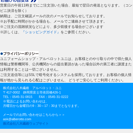
営業日の午前11時までにご注文頂いた場合、最短で翌日の発送となります。（コン
ビニ決済を除く）
納期は、ご注文確認メールの次のメールでお知らせしております。
※お手配に時間がかかる場合も、メールでご連絡させて頂きます。
※ご注文の混雑状況などにより、多少前後する場合がございます
※詳しくは、
『ショッピングガイド』
をご参照ください。
ユニフォームショップ・アルベロットユニは、お客様とのやり取りの中で得た個人
情報は警察機関等、公共機関からの提出要請があった場合以外の第三者に譲渡また
は利用することは一切ございません。
ご注文送信等にはSSLで暗号化するシステムを採用しております。お客様の個人情
報が他から見られる心配はございません、 どうぞご安心してご利用ください。
株式会社八木繊維 アルベロット・ユニ
〒417-0002 静岡県富士市依田橋426-1
TEL：0545-31-0815 FAX：0545-31-0222
※電話によるお問い合わせは、
月曜日から金曜日の9：30～17：30までとなります。
メールでのお問い合わせはこちらから＞＞
ask@alberotto.com
株式会社八木繊維ウェブサイト