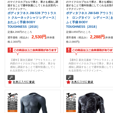
のマイクロカプセルで厚さ、寒さを感知し調
のマイクロカプセルで厚さ、寒さを感知
温することで通年快適にしてくれる次世代ハ
温することで通年快適にしてくれる次世
イテクインナー。
イテクインナー。
ボディタフネス JW-539 アウトラス
ボディタフネス JW-549 アウトラ
ト クルーネックシャツ レディース│
ト ロングタイツ レディース│
おたふく手袋 BODY
ふく手袋 BODY
TOUGHNESS［2018］
TOUGHNESS［2018］
定価4,268円のところ
定価3,850円のところ
2,530円
2,288円
通常価格（税込み）
(本体価
通常価格（税込み）
(本体価
格:2,300円)
格:2,080円)
【通年】新次元素材『アウトラスト』が
【通年】新次元素材『アウトラスト』
内部のマイクロカプセルで厚さ、寒さを
内部のマイクロカプセルで厚さ、寒さ
感知し調温することで通年快適にしてく
感知し調温することで通年快適にして
れる次世代ハイテクインナー。
れる次世代ハイテクインナー。