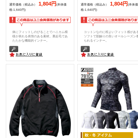
1,804円
1,804円
通常価格（税込み）
(本体価
通常価格（税込み）
(本体価
格:1,640円)
格:1,640円)
体にフィットしのびることでハニカム模
コットンなのに程よいフィット感があ
様が表れる表情のある素材。裏起毛であ
ソフトで肌触りの良いオールシーズン
たたかな機能的インナー。
られるインナー。