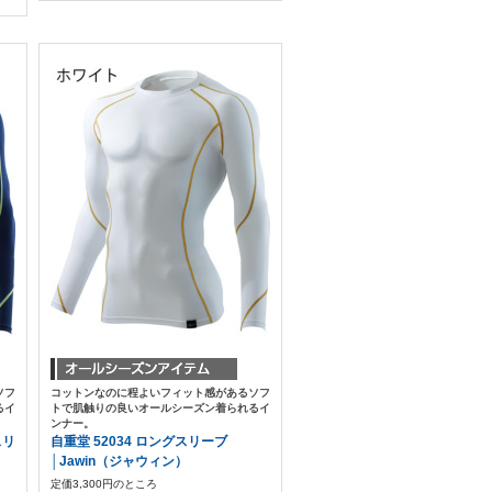
ソフ
コットンなのに程よいフィット感があるソフ
るイ
トで肌触りの良いオールシーズン着られるイ
ンナー。
スリ
自重堂 52034 ロングスリーブ
│Jawin（ジャウィン）
定価3,300円のところ