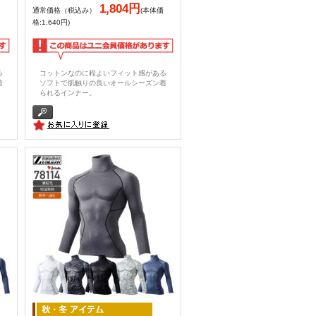
1,804円
通常価格（税込み）
(本体価
格:1,640円)
る
コットンなのに程よいフィット感がある
着
ソフトで肌触りの良いオールシーズン着
られるインナー。