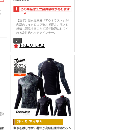
る
り
【通年】新次元素材『アウトラスト』が
内部のマイクロカプセルで厚さ、寒さを
感知し調温することで通年快適にしてく
れる次世代ハイテクインナー。
内部
寒さを感じやすい背中が高級軽量中綿のシン