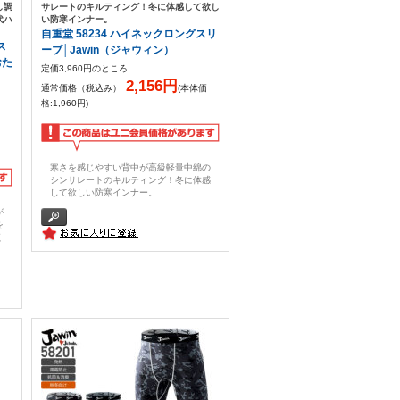
し調
サレートのキルティング！冬に体感して欲し
代ハ
い防寒インナー。
自重堂 58234 ハイネックロングスリ
ス
ーブ│Jawin（ジャウィン）
おた
定価3,960円のところ
2,156円
通常価格（税込み）
(本体価
格:1,960円)
寒さを感じやすい背中が高級軽量中綿の
シンサレートのキルティング！冬に体感
して欲しい防寒インナー。
が
を
く