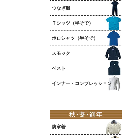
つなぎ服
Ｔシャツ（半そで）
ポロシャツ（半そで）
スモック
ベスト
インナー・コンプレッション
防寒着