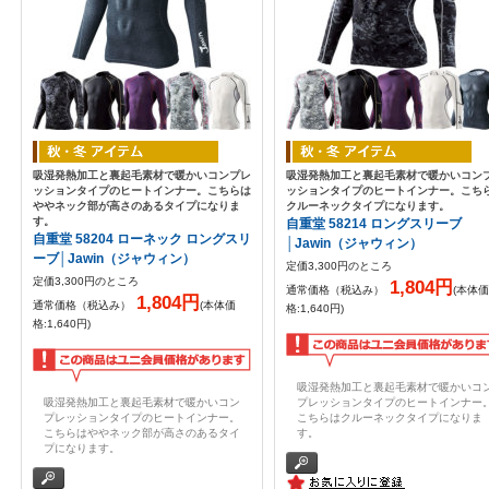
吸湿発熱加工と裏起毛素材で暖かいコンプレ
吸湿発熱加工と裏起毛素材で暖かいコン
ッションタイプのヒートインナー。こちらは
ッションタイプのヒートインナー。こち
ややネック部が高さのあるタイプになりま
クルーネックタイプになります。
す。
自重堂 58214 ロングスリーブ
自重堂 58204 ローネック ロングスリ
│Jawin（ジャウィン）
ーブ│Jawin（ジャウィン）
定価3,300円のところ
定価3,300円のところ
1,804円
通常価格（税込み）
(本体価
1,804円
通常価格（税込み）
(本体価
格:1,640円)
格:1,640円)
吸湿発熱加工と裏起毛素材で暖かいコ
吸湿発熱加工と裏起毛素材で暖かいコン
プレッションタイプのヒートインナー
プレッションタイプのヒートインナー。
こちらはクルーネックタイプになりま
こちらはややネック部が高さのあるタイ
す。
プになります。