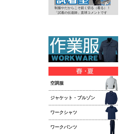
制服やだからこそ鋭く切る（着る）！
「試着の伝道師」直球コメントです
空調服
ジャケット・ブルゾン
ワークシャツ
ワークパンツ