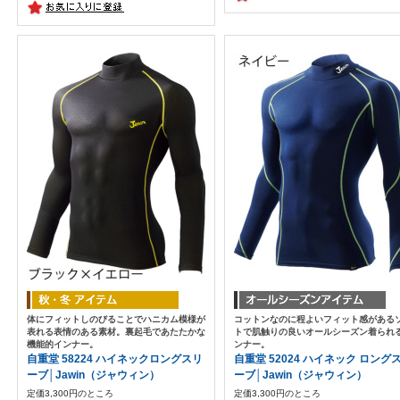
体にフィットしのびることでハニカム模様が
コットンなのに程よいフィット感がある
表れる表情のある素材。裏起毛であたたかな
トで肌触りの良いオールシーズン着られ
機能的インナー。
ンナー。
自重堂 58224 ハイネックロングスリ
自重堂 52024 ハイネック ロング
ーブ│Jawin（ジャウィン）
ーブ│Jawin（ジャウィン）
定価3,300円のところ
定価3,300円のところ