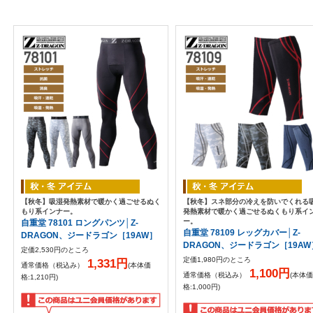
【秋冬】吸湿発熱素材で暖かく過ごせるぬく
【秋冬】スネ部分の冷えを防いでくれる
もり系インナー。
発熱素材で暖かく過ごせるぬくもり系イ
ー。
自重堂 78101 ロングパンツ│Z-
自重堂 78109 レッグカバー│Z-
DRAGON、ジードラゴン［19AW］
DRAGON、ジードラゴン［19AW
定価2,530円のところ
定価1,980円のところ
1,331円
通常価格（税込み）
(本体価
1,100円
通常価格（税込み）
(本体価
格:1,210円)
格:1,000円)