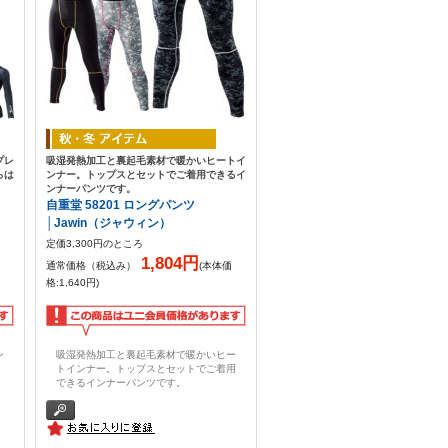
プレ
吸湿発熱加工と裏起毛素材で暖かいヒートイ
らは
ンナー。トップスとセットでご着用できるイ
ンナーパンツです。
自重堂 58201 ロングパンツ
│Jawin（ジャウィン）
定価3,300円のところ
1,804円
通常価格（税込み）
(本体価
格:1,640円)
ン
吸湿発熱加工と裏起毛素材で暖かいヒー
。
トインナー。トップスとセットでご着用
できるインナーパンツです。