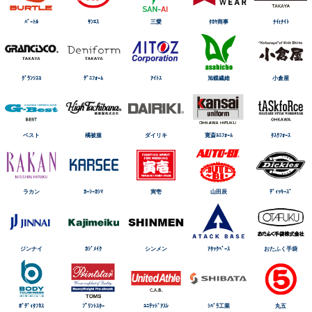
ﾊﾞｰﾄﾙ
ｻﾝｴｽ
三愛
ﾀｶﾔ商事
ﾅｲtﾅｲﾄ
ｸﾞﾗﾝｼｽｺ
ﾃﾞﾆﾌｫｰﾑ
ｱｲﾄｽ
旭蝶繊維
小倉屋
ベスト
橘被服
ダイリキ
寛斎ﾕﾆﾌｫｰﾑ
ﾀｽｸﾌｫｰｽ
ラカン
ｶｰｼｰｶｼﾏ
寅壱
山田辰
ﾃﾞｨｯｷｰｽﾞ
ジンナイ
ｶｼﾞﾒｲｸ
シンメン
ｱﾀｯｸﾍﾞｰｽ
おたふく手袋
ﾎﾞﾃﾞｨﾀﾌﾈｽ
ﾌﾟﾘﾝﾄｽﾀｰ
ﾕﾆﾃｯﾄﾞｱｽﾚ
ｼﾊﾞﾗ工業
丸五