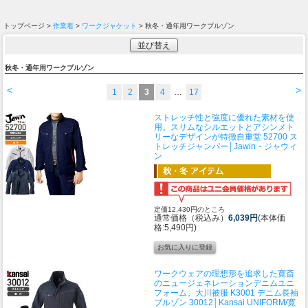
トップページ >
作業着
>
ワークジャケット
> 秋冬・通年用ワークブルゾン
並び替え
秋冬・通年用ワークブルゾン
<
>
1
2
3
4
…
17
ストレッチ性と強度に優れた素材を使
用。スリムなシルエットとアシンメト
リーなデザインが特徴
自重堂 52700 ス
トレッチジャンパー│Jawin・ジャウィ
ン
定価12,430円のところ
通常価格（税込み）
6,039円
(本体価
格:5,490円)
ワークウェアの理想形を追求した寛斎
のニュージェネレーションデニムユニ
フォーム。
大川被服 K3001 デニム長袖
ブルゾン 30012│Kansai UNIFORM/寛