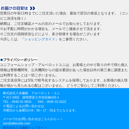
営業日の午前11時までにご注文頂いた場合、最短で翌日の発送となります。（コン
ビニ決済を除く）
納期は、ご注文確認メールの次のメールでお知らせしております。
※お手配に時間がかかる場合も、メールでご連絡させて頂きます。
※ご注文の混雑状況などにより、多少前後する場合がございます
※詳しくは、
『ショッピングガイド』
をご参照ください。
ユニフォームショップ・アルベロットユニは、お客様とのやり取りの中で得た個人
情報は警察機関等、公共機関からの提出要請があった場合以外の第三者に譲渡また
は利用することは一切ございません。
ご注文送信等にはSSLで暗号化するシステムを採用しております。お客様の個人情
報が他から見られる心配はございません、 どうぞご安心してご利用ください。
株式会社八木繊維 アルベロット・ユニ
〒417-0002 静岡県富士市依田橋426-1
TEL：0545-31-0815 FAX：0545-31-0222
※電話によるお問い合わせは、
月曜日から金曜日の9：30～17：30までとなります。
メールでのお問い合わせはこちらから＞＞
ask@alberotto.com
株式会社八木繊維ウェブサイト