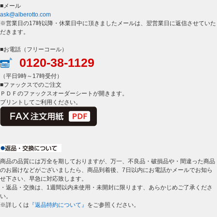
■メール
ask@alberotto.com
※営業日の17時以降・休業日中に頂きましたメールは、翌営業日に返信させていた
だきます。
■お電話（フリーコール）
0120-38-1129
（平日9時～17時受付）
■ファックスでのご注文
ＰＤＦのファックスオーダーシートが開きます。
プリントしてご利用ください。
商品の品質には万全を期しておりますが、万一、不良品・破損品や・間違った商品
のお届けなどがございましたら、商品到着後、7日以内にお電話かメールでお知ら
せ下さい、早急に対応致します。
・返品・交換は、1週間以内未使用・未開封に限ります、あらかじめご了承くださ
い。
※詳しくは
『返品特約について』
をご参照ください。