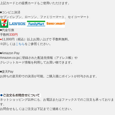
上記カードとの提携カードもご使用いただけます。
■コンビニ決済
セブンイレブン、ローソン、ファミリーマート、セイコーマート
■代金引換
手数料
330円
●
11,000円（税込）以上お買い上げで 手数料無料。
※詳しくは
こちら
をご参照ください。
■Amazon Pay
Amazon.co.jpに登録された配送先情報（アドレス帳）や
クレジットカード情報を利用してお買い物できます。
■楽天Pay
お持ちの楽天IDでの決済が可能。ご購入後にポイントが付与されます。
ネットショッピング以外にも、お電話またはファックスでのご注文も承っておりま
す。
お問合せもしくはご注文は下記までご連絡ください。