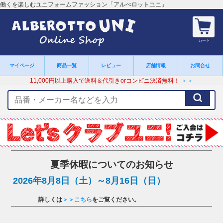
働くを楽しむユニフォームファッション「アルべロットユニ」
カート
マイページ
商品一覧
レビュー
店舗情報
お問合せ
11,000円以上購入で送料＆代引きorコンビニ決済無料！
＞＞
検
索
キ
ー
ワ
ー
ド
夏季休暇についてのお知らせ
2026年8月8日（土）～8月16日（日）
詳しくは
＞＞こちら
をご覧ください。