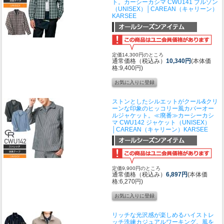
ト。
カーシーカシマ CWU141 ブルゾン
（UNISEX）│CAREAN（キャリーン）
KARSEE
定価14,300円のところ
通常価格（税込み）
10,340円
(本体価
格:9,400円)
ストンとしたシルエットがクール&クリ
ーンな印象のヒッコリー風カバーオー
ルジャケット。
≪廃番≫カーシーカシ
マ CWU142 ジャケット（UNISEX）
│CAREAN（キャリーン）KARSEE
定価9,900円のところ
通常価格（税込み）
6,897円
(本体価
格:6,270円)
リッチな光沢感が楽しめるハイストレ
ッチ洗練カジュアルワーキング。風を