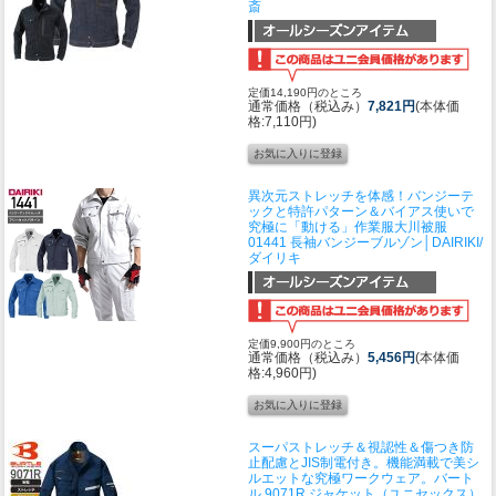
斎
定価14,190円のところ
通常価格（税込み）
7,821円
(本体価
格:7,110円)
異次元ストレッチを体感！バンジーテ
ックと特許パターン＆バイアス使いで
究極に「動ける」作業服
大川被服
01441 長袖バンジーブルゾン│DAIRIKI/
ダイリキ
定価9,900円のところ
通常価格（税込み）
5,456円
(本体価
格:4,960円)
スーパストレッチ＆視認性＆傷つき防
止配慮とJIS制電付き。機能満載で美シ
ルエットな究極ワークウェア。
バート
ル 9071R ジャケット（ユニセックス）