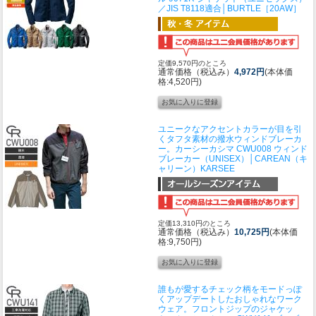
／JIS T8118適合│BURTLE［20AW］
定価9,570円のところ
通常価格（税込み）
4,972円
(本体価
格:4,520円)
ユニークなアクセントカラーが目を引
くタフタ素材の撥水ウィンドブレーカ
ー。
カーシーカシマ CWU008 ウィンド
ブレーカー（UNISEX）│CAREAN（キ
ャリーン）KARSEE
定価13,310円のところ
通常価格（税込み）
10,725円
(本体価
格:9,750円)
誰もが愛するチェック柄をモードっぽ
くアップデートしたおしゃれなワーク
ウェア。フロントジップのジャケッ