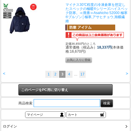
マイナス30℃程度の冷凍倉庫を想定し
たスペックの極暖®シリーズハイスペッ
ク防寒。
≪廃番≫Asahicho 52000 極寒
®ブルゾン│極寒,アサヒチョウ,旭蝶繊
維
定価36,850円のところ
通常価格（税込み）
18,337円
(本体価
格:16,670円)
<
>
1
2
3
4
…
17
このページをPC用に切り替え
商品検索
マイページ
カート
ログイン