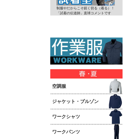
制服やだからこそ鋭く切る（着る）！
「試着の伝道師」直球コメントです
空調服
ジャケット・ブルゾン
ワークシャツ
ワークパンツ