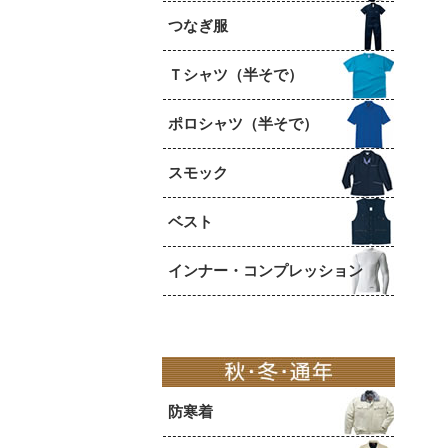
つなぎ服
Ｔシャツ（半そで）
ポロシャツ（半そで）
スモック
ベスト
インナー・コンプレッション
防寒着