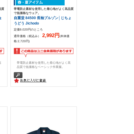
品質
帯電防止素材を使用した着心地がよく高品質
で低価格なウェア。
ょ
自重堂 84500 長袖ブルゾン│じちょ
うどう Jichodo
定価9,020円のところ
2,992円
通常価格（税込み）
(本体価
格:2,720円)
高
帯電防止素材を使用した着心地がよく高
品質で低価格なベーシック作業服。