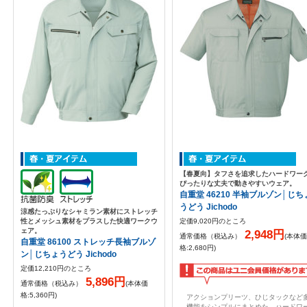
【春夏向】タフさを追求したハードワー
ぴったりな丈夫で動きやすいウェア。
自重堂 46210 半袖ブルゾン│じち
うどう Jichodo
涼感たっぷりなシャミラン素材にストレッチ
性とメッシュ素材をプラスした快適ワークウ
定価9,020円のところ
ェア。
2,948円
通常価格（税込み）
(本体価
自重堂 86100 ストレッチ長袖ブルゾ
格:2,680円)
ン│じちょうどう Jichodo
定価12,210円のところ
5,896円
通常価格（税込み）
(本体価
格:5,360円)
アクションプリーツ、ひじタックなど
機能をシンプルにまとめた、ハードワ