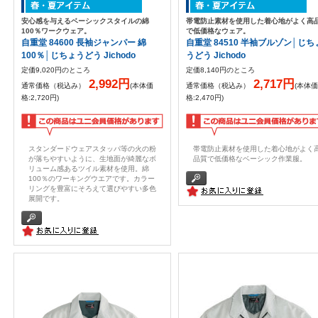
安心感を与えるベーシックスタイルの綿
帯電防止素材を使用した着心地がよく高
100％ワークウェア。
で低価格なウェア。
自重堂 84600 長袖ジャンパー 綿
自重堂 84510 半袖ブルゾン│じち
100％│じちょうどう Jichodo
うどう Jichodo
定価9,020円のところ
定価8,140円のところ
2,992円
2,717円
通常価格（税込み）
(本体価
通常価格（税込み）
(本体価
格:2,720円)
格:2,470円)
スタンダードウェアスタッパ等の火の粉
帯電防止素材を使用した着心地がよく
が落ちやすいように、生地面が綺麗なボ
品質で低価格なベーシック作業服。
リューム感あるツイル素材を使用。綿
100％のワーキングウエアです。カラー
リングを豊富にそろえて選びやすい多色
展開です。