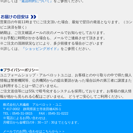
※詳しくは
『返品特約について』
をご参照ください。
営業日の午前11時までにご注文頂いた場合、最短で翌日の発送となります。（コン
ビニ決済を除く）
納期は、ご注文確認メールの次のメールでお知らせしております。
※お手配に時間がかかる場合も、メールでご連絡させて頂きます。
※ご注文の混雑状況などにより、多少前後する場合がございます
※詳しくは、
『ショッピングガイド』
をご参照ください。
ユニフォームショップ・アルベロットユニは、お客様とのやり取りの中で得た個人
情報は警察機関等、公共機関からの提出要請があった場合以外の第三者に譲渡また
は利用することは一切ございません。
ご注文送信等にはSSLで暗号化するシステムを採用しております。お客様の個人情
報が他から見られる心配はございません、 どうぞご安心してご利用ください。
株式会社八木繊維 アルベロット・ユニ
〒417-0002 静岡県富士市依田橋426-1
TEL：0545-31-0815 FAX：0545-31-0222
※電話によるお問い合わせは、
月曜日から金曜日の9：30～17：30までとなります。
メールでのお問い合わせはこちらから＞＞