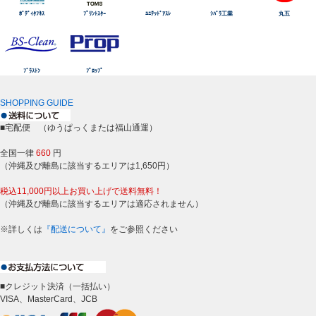
ﾎﾞﾃﾞｨﾀﾌﾈｽ
ﾌﾟﾘﾝﾄｽﾀｰ
ﾕﾆﾃｯﾄﾞｱｽﾚ
ｼﾊﾞﾗ工業
丸五
ﾌﾞﾗｽﾄﾝ
ﾌﾟﾛｯﾌﾟ
SHOPPING GUIDE
■宅配便 （ゆうぱっくまたは福山通運）
全国一律
660
円
（沖縄及び離島に該当するエリアは1,650円）
税込11,000円以上お買い上げで送料無料！
（沖縄及び離島に該当するエリアは適応されません）
※詳しくは
『配送について』
をご参照ください
■クレジット決済（一括払い）
VISA、MasterCard、JCB