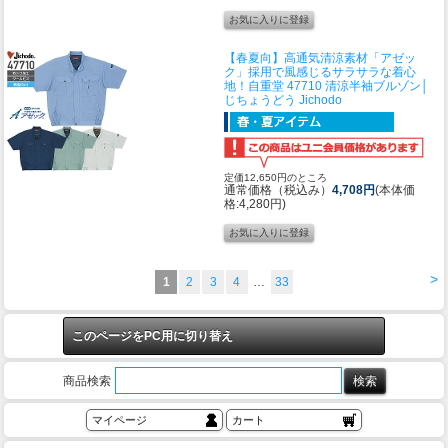
【春夏向】高通気清涼素材「アゼッ
ク」採用で風感じるサラサラな着心
地！
自重堂 47710 清涼半袖ブルゾン│
じちょうどう Jichodo
定価12,650円のところ
通常価格（税込み）
4,708円
(本体価
格:4,280円)
>
1
2
3
4
…
33
このページをPC用に切り替え
商品検索
マイページ
カート