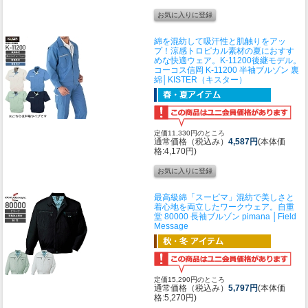
綿を混紡して吸汗性と肌触りをアッ
プ！涼感トロピカル素材の夏におすす
めな快適ウェア。K-11200後継モデル。
コーコス信岡 K-11200 半袖ブルゾン 裏
綿│KISTER（キスター）
定価11,330円のところ
通常価格（税込み）
4,587円
(本体価
格:4,170円)
最高級綿「スーピマ」混紡で美しさと
着心地を両立したワークウェア。
自重
堂 80000 長袖ブルゾン pimana │Field
Message
定価15,290円のところ
通常価格（税込み）
5,797円
(本体価
格:5,270円)