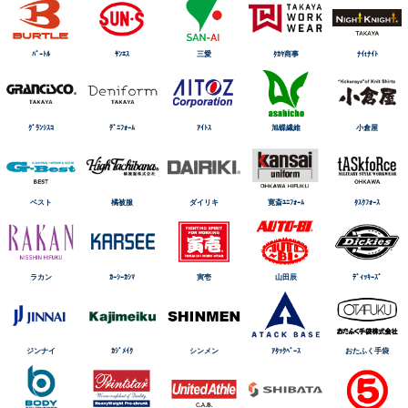
ﾊﾞｰﾄﾙ
ｻﾝｴｽ
三愛
ﾀｶﾔ商事
ﾅｲtﾅｲﾄ
ｸﾞﾗﾝｼｽｺ
ﾃﾞﾆﾌｫｰﾑ
ｱｲﾄｽ
旭蝶繊維
小倉屋
ベスト
橘被服
ダイリキ
寛斎ﾕﾆﾌｫｰﾑ
ﾀｽｸﾌｫｰｽ
ラカン
ｶｰｼｰｶｼﾏ
寅壱
山田辰
ﾃﾞｨｯｷｰｽﾞ
ジンナイ
ｶｼﾞﾒｲｸ
シンメン
ｱﾀｯｸﾍﾞｰｽ
おたふく手袋