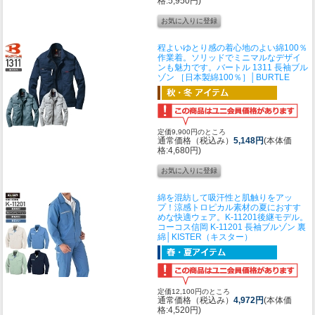
格:5,950円)
程よいゆとり感の着心地のよい綿100％
作業着。ソリッドでミニマルなデザイ
ンも魅力です。
バートル 1311 長袖ブル
ゾン ［日本製綿100％］│BURTLE
定価9,900円のところ
通常価格（税込み）
5,148円
(本体価
格:4,680円)
綿を混紡して吸汗性と肌触りをアッ
プ！涼感トロピカル素材の夏におすす
めな快適ウェア。K-11201後継モデル。
コーコス信岡 K-11201 長袖ブルゾン 裏
綿│KISTER（キスター）
定価12,100円のところ
通常価格（税込み）
4,972円
(本体価
格:4,520円)