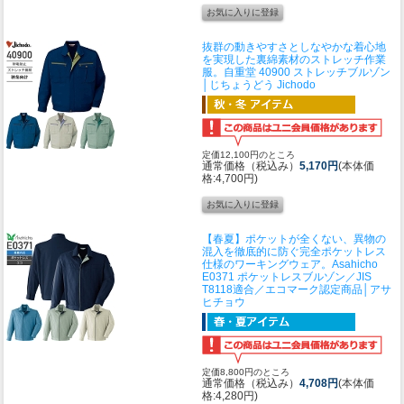
抜群の動きやすさとしなやかな着心地
を実現した裏綿素材のストレッチ作業
服。
自重堂 40900 ストレッチブルゾン
│じちょうどう Jichodo
定価12,100円のところ
通常価格（税込み）
5,170円
(本体価
格:4,700円)
【春夏】ポケットが全くない、異物の
混入を徹底的に防ぐ完全ポケットレス
仕様のワーキングウェア。
Asahicho
E0371 ポケットレスブルゾン／JIS
T8118適合／エコマーク認定商品│アサ
ヒチョウ
定価8,800円のところ
通常価格（税込み）
4,708円
(本体価
格:4,280円)