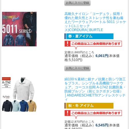
高耐久ナイロン「コーデュラ」採用！
優れた耐久性とストレッチ性を兼ね備
えたワークウェア
バートル 5011 ジャケ
ット(ユニセック
ス)CORDURA│BURTLE
定価11,660円のところ
通常価格（税込み）
6,061円
(本体価
格:5,510円)
綿100％素材に銀ナノ抗菌と防シワ加工
をプラス。シンプル＆高機能ワークウ
ェア。
コーコス信岡 A-1742 抗菌防臭・
防縮ブルゾン（前ヒヨクボタン仕様）
│ANDARESCHIETTI/アンドレスケッテ
ィ
定価12,870円のところ
通常価格（税込み）
6,545円
(本体価