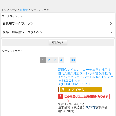
トップページ >
作業着
> ワークジャケット
ワークジャケット
春夏用ワークブルゾン
秋冬・通年用ワークブルゾン
並び替え
ワークジャケット
>
1
2
3
4
…
33
高耐久ナイロン「コーデュラ」採用！
優れた耐久性とストレッチ性を兼ね備
えたワークウェア
バートル 5001 ジャケ
ット(ユニセック
ス)CORDURA│BURTLE
定価12,430円のところ
通常価格（税込み）
6,457円
(本体価
格:5,870円)