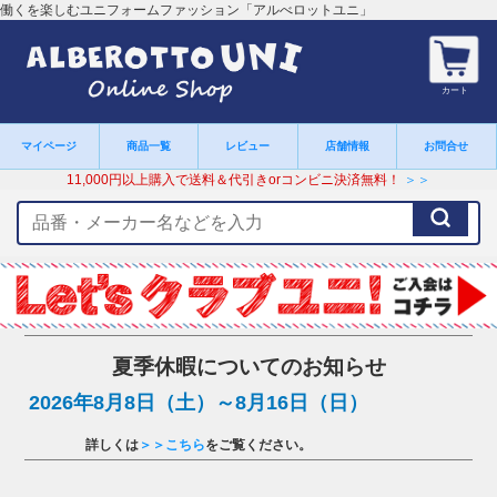
働くを楽しむユニフォームファッション「アルべロットユニ」
カート
マイページ
商品一覧
レビュー
店舗情報
お問合せ
11,000円以上購入で送料＆代引きorコンビニ決済無料！
＞＞
検
索
キ
ー
ワ
ー
ド
夏季休暇についてのお知らせ
2026年8月8日（土）～8月16日（日）
詳しくは
＞＞こちら
をご覧ください。