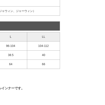
n（ジャウィン、ジャーウィン）
L
LL
96-104
104-112
38.5
40
64
66
ルインナーです。