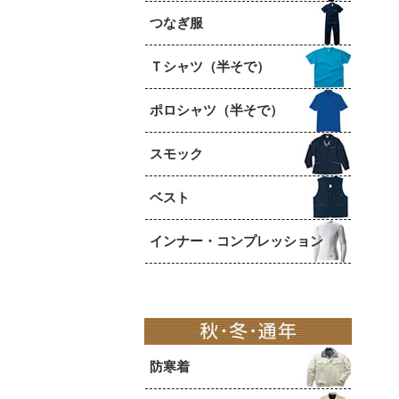
つなぎ服
Ｔシャツ（半そで）
ポロシャツ（半そで）
スモック
ベスト
インナー・コンプレッション
防寒着