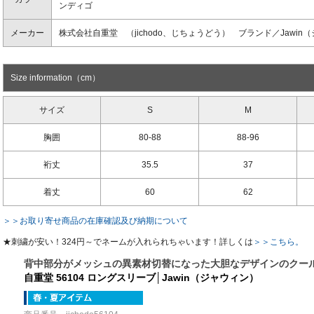
ンディゴ
メーカー
株式会社自重堂 （jichodo、じちょうどう） ブランド／Jawi
Size information（cm）
サイズ
S
M
胸囲
80-88
88-96
裄丈
35.5
37
着丈
60
62
＞＞お取り寄せ商品の在庫確認及び納期について
★刺繍が安い！324円～でネームが入れられちゃいます！詳しくは
＞＞こちら。
背中部分がメッシュの異素材切替になった大胆なデザインのクー
自重堂 56104 ロングスリーブ│Jawin（ジャウィン）