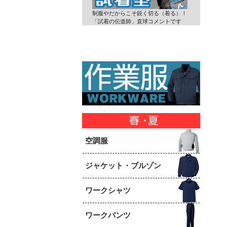
制服やだからこそ鋭く切る（着る）！
「試着の伝道師」直球コメントです
空調服
ジャケット・ブルゾン
ワークシャツ
ワークパンツ