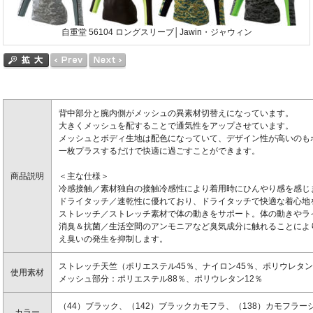
自重堂 56104 ロングスリーブ│Jawin・ジャウィン
背中部分と腕内側がメッシュの異素材切替えになっています。
大きくメッシュを配することで通気性をアップさせています。
メッシュとボディ生地は配色になっていて、デザイン性が高いのも
一枚プラスするだけで快適に過ごすことができます。
商品説明
＜主な仕様＞
冷感接触／素材独自の接触冷感性により着用時にひんやり感を感じ
ドライタッチ／速乾性に優れており、ドライタッチで快適な着心地
ストレッチ／ストレッチ素材で体の動きをサポート。体の動きやラ
消臭＆抗菌／生活空間のアンモニアなど臭気成分に触れることによ
え臭いの発生を抑制します。
ストレッチ天竺（ポリエステル45％、ナイロン45％、ポリウレタン
使用素材
メッシュ部分：ポリエステル88％、ポリウレタン12％
（44）ブラック、（142）ブラックカモフラ、（138）カモフラー
カラー