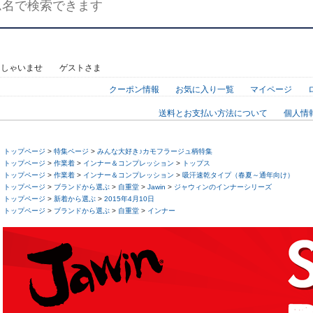
っしゃいませ ゲストさま
クーポン情報
お気に入り一覧
マイページ
送料とお支払い方法について
個人情
トップページ
>
特集ページ
>
みんな大好き♪カモフラージュ柄特集
トップページ
>
作業着
>
インナー＆コンプレッション
>
トップス
トップページ
>
作業着
>
インナー＆コンプレッション
>
吸汗速乾タイプ（春夏～通年向け）
トップページ
>
ブランドから選ぶ
>
自重堂
>
Jawin
>
ジャウィンのインナーシリーズ
トップページ
>
新着から選ぶ
>
2015年4月10日
トップページ
>
ブランドから選ぶ
>
自重堂
>
インナー