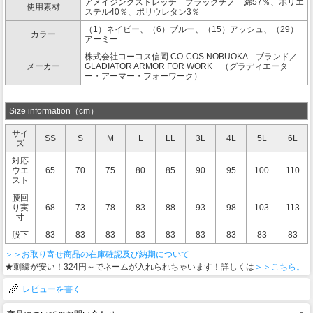
アメイジングストレッチ ブラックチノ 綿57％、ポリエ
使用素材
ステル40％、ポリウレタン3％
（1）ネイビー、（6）ブルー、（15）アッシュ、（29）
カラー
アーミー
株式会社コーコス信岡 CO-COS NOBUOKA ブランド／
メーカー
GLADIATOR ARMOR FOR WORK （グラディエータ
ー・アーマー・フォーワーク）
Size information（cm）
サイ
SS
S
M
L
LL
3L
4L
5L
6L
ズ
対応
ウエ
65
70
75
80
85
90
95
100
110
スト
腰回
り実
68
73
78
83
88
93
98
103
113
寸
股下
83
83
83
83
83
83
83
83
83
＞＞お取り寄せ商品の在庫確認及び納期について
★刺繍が安い！324円～でネームが入れられちゃいます！詳しくは
＞＞こちら。
レビューを書く