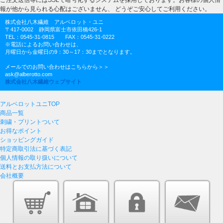
報が他から見られる心配はございません、 どうぞご安心してご利用ください。
株式会社八木繊維 アルベロット・ユニ
〒417-0002 静岡県富士市依田橋426-1
TEL：0545-31-0815 FAX：0545-31-0222
※電話によるお問い合わせは、
月曜日から金曜日の9：30～17：30までとなります。
メールでのお問い合わせはこちらから＞＞
ask@alberotto.com
株式会社八木繊維ウェブサイト
アルベロットユニTOP
商品一覧
刺繍・プリントついて
お得なポイント
ショッピングガイド
特定商取引法に基づく表記
個人情報の取り扱いについて
送料とお支払方法について
会社概要