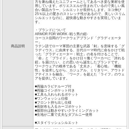
方を兼ね備えたユニフォームとしてあるべき姿な巣材を使
用しています。ポリエスエルが含まれているので美しい風
合い製品カラー、シルエットが長持ちします。ヨコ伸び
25％以上の驚きのストレッチ性があるので、美しいスリム
シルエットなのに、超快適な動きやすさを実現していま
す。
・ブランドについて
ARMOR FOR WORK -戦う男の鎧-
コーコス信岡のワークウェアブランド「グラディエータ
ー」
商品説明
ラテン語でローマ軍団の主要な武器「剣」を意味する「グ
ラディウス」に由来する、古代ローマ時代に命をかけて戦
った「グラディエーター：戦士」の名を付けることで、
「命」と「プライド」をかけ日々働くワーカーに「誇れる
鎧」を届けたい、との思いから誕生したブランドです。
ワークウェアの根本である「丈夫さ」「着心地」「機能
性」を追求しながら、カジュアル、ミリタリー、アウトド
アテイストを融合。「ワーク」を超えた「ライフ」のウェ
アを提供しています。
■両脇カラビナループ付
■両脇コインポケット付き
■工具も入れられるポケット
■ワンウォッシュ仕様
■フロント持ち出し仕様
■長財布も入るカーゴポケット
■股部分は動きやすいクライミングカット
■生地が二重で丈夫なダブルニー使用
■スタイリッシュシルエット