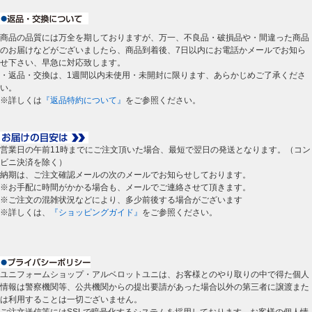
商品の品質には万全を期しておりますが、万一、不良品・破損品や・間違った商品
のお届けなどがございましたら、商品到着後、7日以内にお電話かメールでお知ら
せ下さい、早急に対応致します。
・返品・交換は、1週間以内未使用・未開封に限ります、あらかじめご了承くださ
い。
※詳しくは
『返品特約について』
をご参照ください。
営業日の午前11時までにご注文頂いた場合、最短で翌日の発送となります。（コン
ビニ決済を除く）
納期は、ご注文確認メールの次のメールでお知らせしております。
※お手配に時間がかかる場合も、メールでご連絡させて頂きます。
※ご注文の混雑状況などにより、多少前後する場合がございます
※詳しくは、
『ショッピングガイド』
をご参照ください。
ユニフォームショップ・アルベロットユニは、お客様とのやり取りの中で得た個人
情報は警察機関等、公共機関からの提出要請があった場合以外の第三者に譲渡また
は利用することは一切ございません。
ご注文送信等にはSSLで暗号化するシステムを採用しております。お客様の個人情