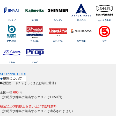
ジンナイ
ｶｼﾞﾒｲｸ
シンメン
ｱﾀｯｸﾍﾞｰｽ
おたふく手袋
ﾎﾞﾃﾞｨﾀﾌﾈｽ
ﾌﾟﾘﾝﾄｽﾀｰ
ﾕﾆﾃｯﾄﾞｱｽﾚ
ｼﾊﾞﾗ工業
丸五
ﾌﾞﾗｽﾄﾝ
ﾌﾟﾛｯﾌﾟ
SHOPPING GUIDE
■宅配便 （ゆうぱっくまたは福山通運）
全国一律
660
円
（沖縄及び離島に該当するエリアは1,650円）
税込11,000円以上お買い上げで送料無料！
（沖縄及び離島に該当するエリアは適応されません）