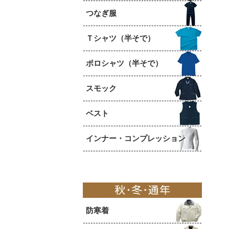
つなぎ服
Ｔシャツ（半そで）
ポロシャツ（半そで）
スモック
ベスト
インナー・コンプレッション
防寒着