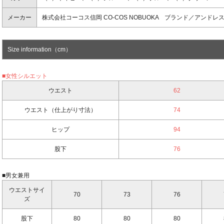
メーカー
株式会社コーコス信岡 CO-COS NOBUOKA ブランド／アンドレスケッ
Size information（cm）
■女性シルエット
ウエスト
62
ウエスト（仕上がり寸法）
74
ヒップ
94
股下
76
■男女兼用
ウエストサイ
70
73
76
ズ
股下
80
80
80