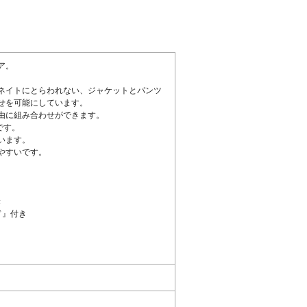
ア。
ネイトにとらわれない、ジャケットとパンツ
せを可能にしています。
由に組み合わせができます。
です。
います。
やすいです。
き
ド』付き