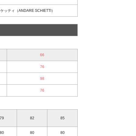
ティ（ANDARE SCHIETTI）
66
76
98
76
79
82
85
80
80
80