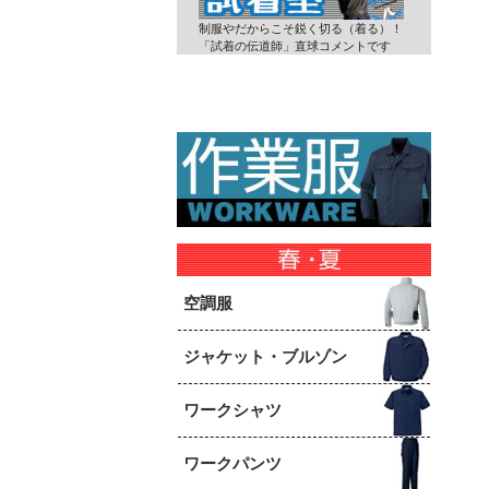
制服やだからこそ鋭く切る（着る）！
「試着の伝道師」直球コメントです
空調服
ジャケット・ブルゾン
ワークシャツ
ワークパンツ