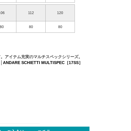
106
112
120
80
80
80
ア。アイテム充実のマルチスペックシリーズ。
ARE SCHIETTI MULTISPEC［17SS］