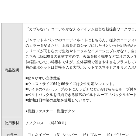
『カブらない』コーデをかなえるアイテム豊富な新提案ワークウェ
ジャケット＆パンツのコーディネイトはもちろん、従来のコーディ
のカラーを変えたり、上着をポロシャツにしたりといった組み合わ
シリーズが同じなので生地やトータルなイメージにブレがなく、自
こちらは綿100％の素材ですので、火気を扱う職場などにオススメ
伸縮性の少ない綿素材ですが、立体裁断で動きやすさをプラスして
胸の縦ポケットは野帳も入る大型ポケットでスマホもスルリと入れ
商品説明
■動きやすい立体裁断
■ウエストサイズ64と66サイズは女性対応シルエット。
■サイドのベルトループの下にカラビナなどがかけららるループ付
■ベルトバックルを収納できる幅広のベルトループ『バックルガー
■生地は日本製の生地を使用しています。
●樹脂ファスナー、樹脂ボタン
使用素材
チノクロス （綿100％）
カラー
（1）ネイビー、（3）シルバー、（6）ブルー、（9）グリーン