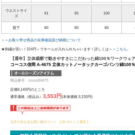
ウエストサイ
91
95
100
ズ
股下
80
80
80
＞＞お取り寄せ商品の在庫確認及び納期について
★刺繍が安い！324円～でネームが入れられちゃいます！詳しくは
＞＞こちら。
【通年】立体裁断で動きやすさにこだわった綿100％ワークウェ
コーコス信岡 A-4675 立体カットノータックカーゴパンツ綿100％│AND
商品番号 cocos04675
定価8,140円のところ
3,553円
通常価格（税込み）
(本体価格:3,230円)
当店で使えるお買い物ポイント [ 32 ポイント進呈 ]