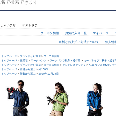
っしゃいませ ゲストさま
クーポン情報
お気に入り一覧
マイページ
送料とお支払い方法について
個人情
トップページ
>
ブランドから選ぶ
>
コーコス信岡
トップページ
>
作業着
>
ワークパンツ
>
ワークパンツ秋冬・通年用
>
カーゴタイプ（秋冬・通年
トップページ
>
ブランドから選ぶ
>
コーコス信岡
>
アンドレスケッティ
>
A-4170／A-4070シリ
トップページ
>
素材から選ぶ
>
綿100％
トップページ
>
新着から選ぶ
>
2020年12月24日