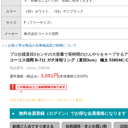
ず、結露もしないため、快適に使用できます。
カラー
（50）ホワイト、（53）デジブラック
サイズ
F（フリーサイズ）
メーカー
株式会社コーコス信岡
＞＞お取り寄せ商品の在庫確認及び納期について
プロ仕様直径3センチの大容量で長時間のひんやりをキープする
コーコス信岡 B-711 ガチ冷却リング（直径3cm） 極太 538546│CO
商品番号 cocos_538546
3,091円
通常価格（税込み）
(本体価格:2,810円)
当店で使えるお買い物ポイント [ 28 ポイント進呈 ]
● 無料会員登録（ログイン）でお得な会員価格になります