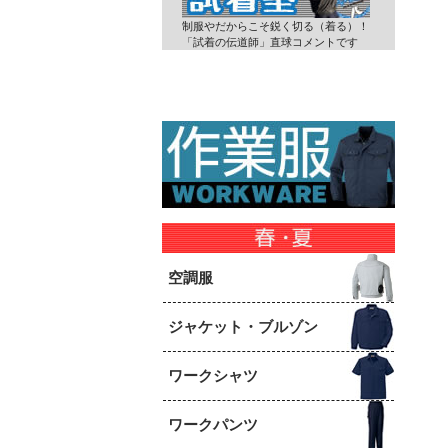
制服やだからこそ鋭く切る（着る）！
「試着の伝道師」直球コメントです
空調服
ジャケット・ブルゾン
ワークシャツ
ワークパンツ