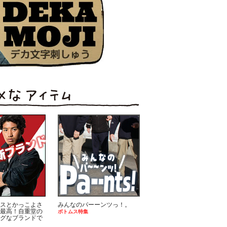
スとかっこよさ
みんなのパーーンツっ！。
最高！自重堂の
ボトムス特集
グなブランドで