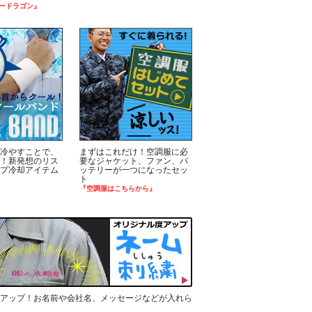
ードラゴン』
冷やすことで、
まずはこれだけ！空調服に必
！新発想のリス
要なジャケット、ファン、バ
プ冷却アイテム
ッテリーが一つになったセッ
ト
『空調服はこちらから』
アップ！お名前や会社名、メッセージなどが入れら