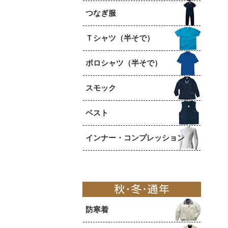
つなぎ服
Ｔシャツ（半そで）
ポロシャツ（半そで）
スモック
ベスト
インナー・コンプレッション
防寒着