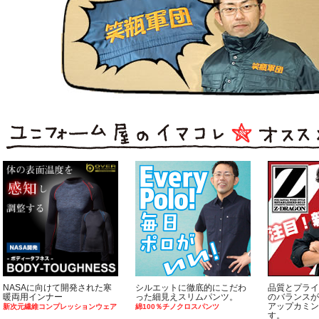
NASAに向けて開発された寒
シルエットに徹底的にこだわ
品質とプライ
暖両用インナー
った細見えスリムパンツ。
のバランスが
アップカミン
新次元繊維コンプレッションウェア
綿100％チノクロスパンツ
す。