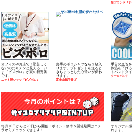
新ブランド『ジ
オフィスやお店で！堅苦しく
薄手のポロシャツなら３枚入
手首の血管を
ないのにキチンと見える、い
ります。プレゼントを送ると
体温を下げる
ま『ビズポロ』が夏の新定番
きちょっとした心遣いが伝わ
トバンドタイ
です。
ります。
クールバンド
ニット製シャツ『ビズポロ』
富士山紙手提げ
毎月10日からと20日から開催！ポイント倍率＆開催期間はコチ
オリジナル感
ラからチェックできます！
れます。