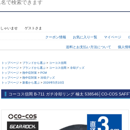
っしゃいませ ゲストさま
クーポン情報
お気に入り一覧
マイページ
送料とお支払い方法について
個人情
トップページ
>
ブランドから選ぶ
>
コーコス信岡
トップページ
>
ブランドから選ぶ
>
コーコス信岡
>
冷却グッズ
トップページ
>
熱中症対策
>
PCM
トップページ
>
熱中症対策
>
冷却グッズ
トップページ
>
新着から選ぶ
>
2026年5月10日
コーコス信岡 B-711 ガチ冷却リング 極太 538546│CO-COS SAFF