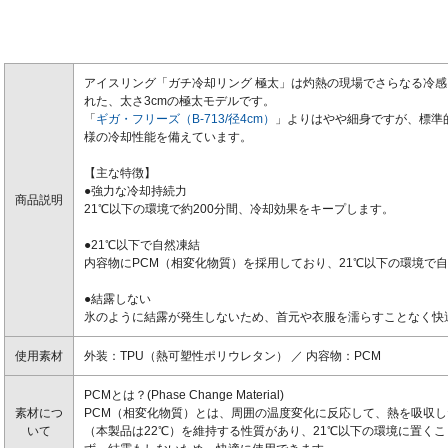
アイスリング「ガチ冷却リング 極太」は灼熱の現場でさらなる冷
れた、太さ3cmの極太モデルです。
「
ギガ・フリーズ（B-713/径4cm）
」よりはやや細身ですが、標準
様の冷却性能を備えています。
【主な特徴】
●強力な冷却持続力
商品説明
21℃以下の環境で約200分間、冷却効果をキープします。
●21℃以下で自然凍結
内容物にPCM（相変化物質）を採用しており、21℃以下の環境で
●結露しない
氷のように結露が発生しないため、首元や衣服を濡らすことなく快
使用素材
外装：TPU（熱可塑性ポリウレタン） ／ 内容物：PCM
PCMとは？(Phase Change Material)
素材につ
PCM（相変化物質）とは、周囲の温度変化に反応して、熱を吸収
いて
（本製品は22℃）を維持する性質があり、21℃以下の環境に置く