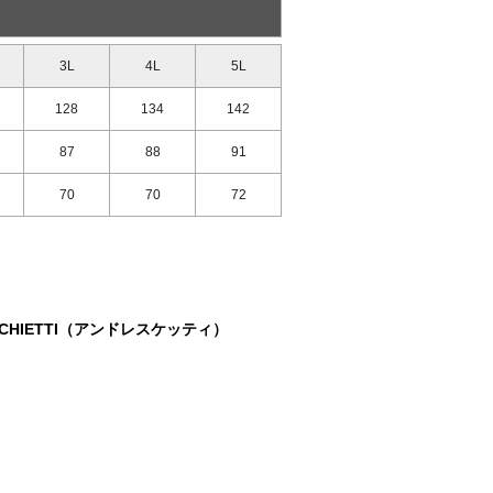
3L
4L
5L
128
134
142
87
88
91
70
70
72
CHIETTI（アンドレスケッティ）