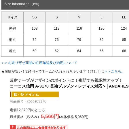
Size information（cm）
サイズ
SS
S
M
L
LL
胸廻
108
112
116
120
124
裄丈
72
76
79
82
85
着丈
60
62
64
66
68
＞＞お取り寄せ商品の在庫確認及び納期について
★刺繍が安い！324円～でネームが入れられちゃいます！詳しくは
＞＞こちら。
反射テープがデザインのポイントに！夜間でも視認性アップ！
コーコス信岡 A-3170 長袖ブルゾン＜レディス対応＞│ANDARES
商品番号 cocos03170
定価12,870円のところ
5,566円
通常価格（税込み）
(本体価格:5,060円)