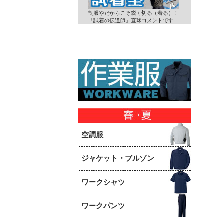
制服やだからこそ鋭く切る（着る）！
「試着の伝道師」直球コメントです
空調服
ジャケット・ブルゾン
ワークシャツ
ワークパンツ