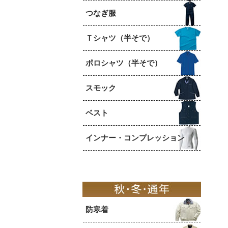
つなぎ服
Ｔシャツ（半そで）
ポロシャツ（半そで）
スモック
ベスト
インナー・コンプレッション
防寒着