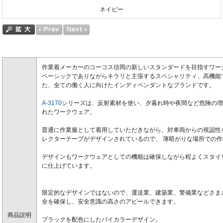
ネイビー
作業着メーカーのコーコス信岡の新しいスタンダードを目指すワー
ベーシックでありながらキラリと主張するスペシャリティ、高機能
た、全ての働く人に向けたインディペンダントなブランドです。
A-3170
シリーズは、反射素材を使い、夕暮れ時や夜間など危険の増
れたワークウェア。
普通に作業服として着用していただきながら、対車両からの視認性
レクターテープがデザインされているので、 薄暗がりな場所での
デザインもワークウェアとしての機能は確保しながら程よくスタイ
に仕上げています。
限定的なデザインではないので、運送業、建築業、警備業などさま
全を確保し、安全意識の高さのアピールできます。
商品説明
ブラックを配色にしたバイカラーデザイン。