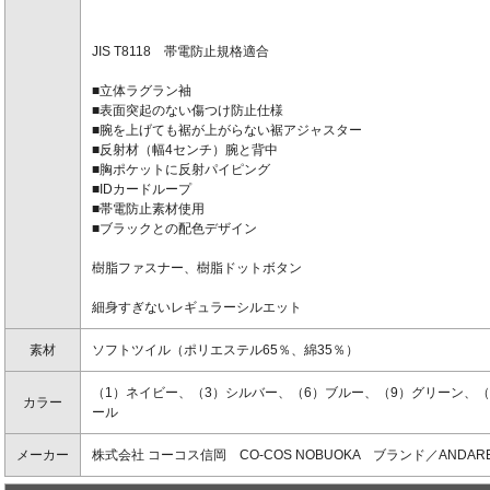
JIS T8118 帯電防止規格適合
■立体ラグラン袖
■表面突起のない傷つけ防止仕様
■腕を上げても裾が上がらない裾アジャスター
■反射材（幅4センチ）腕と背中
■胸ポケットに反射パイピング
■IDカードループ
■帯電防止素材使用
■ブラックとの配色デザイン
樹脂ファスナー、樹脂ドットボタン
細身すぎないレギュラーシルエット
素材
ソフトツイル（ポリエステル65％、綿35％）
（1）ネイビー、（3）シルバー、（6）ブルー、（9）グリーン、（
カラー
ール
メーカー
株式会社 コーコス信岡 CO-COS NOBUOKA ブランド／ANDAR