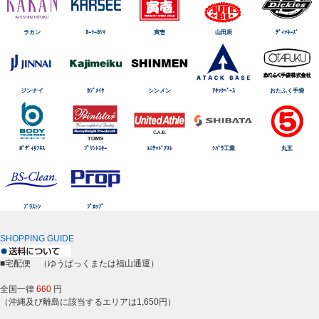
ラカン
ｶｰｼｰｶｼﾏ
寅壱
山田辰
ﾃﾞｨｯｷｰｽﾞ
ジンナイ
ｶｼﾞﾒｲｸ
シンメン
ｱﾀｯｸﾍﾞｰｽ
おたふく手袋
ﾎﾞﾃﾞｨﾀﾌﾈｽ
ﾌﾟﾘﾝﾄｽﾀｰ
ﾕﾆﾃｯﾄﾞｱｽﾚ
ｼﾊﾞﾗ工業
丸五
ﾌﾞﾗｽﾄﾝ
ﾌﾟﾛｯﾌﾟ
SHOPPING GUIDE
■宅配便 （ゆうぱっくまたは福山通運）
全国一律
660
円
（沖縄及び離島に該当するエリアは1,650円）