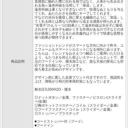
直接肌に触れた際に伝わる熱ではなく、人体から生み出さ
れる熱＝遠赤外線を活用して「保温」します。
遠赤外線は暑くなりすぎないので、快適なぬくもりを与え
てくれ、あたたかさを自然にキープしてくれます。
汗などの水分を吸収し熱に変える繊維のように「加温」し
てくれる綿とは異なり内側から温まる感覚が得られます。
”光電子”のもう一つの効果として遠赤外線は水分子に吸収
されやすく水分子を細かくする作用があるので汗などの水
分が蒸発しやすくなるため衣服内はドライで快適な状態を
保つ効果が期待できます。
ファッショントレンドがスマートな方向に向かう昨今、ユ
ニフォームもスマートシルエットになる傾向にあります。
こちらは、トレンドをおさえつつ幅広くご着用いただける
よう、もたつきを抑えた程よいスマートシルエットで、襟
商品説明
元のフードインや、撥水加工など、急な天候の変化にも対
応できる仕様になっています。
後ろ着丈が長めのデザインです。
デザイン的に配した反射プリント付きですので、視認性を
上げ、薄暗がり時の対車両対策にもなっています。
耐水圧3,000H2O・撥水
◎ドットボタン／金属、ファスナー／ビスロン(スライダ
ー/金属)
◎胸ポケットファスナー／コイル（スライダー／金属）
◎フードファスナー／コイル（スライダー／金属）
◎ストッパー／プラスチック
■コードストッパー付（フード）
■フードイン