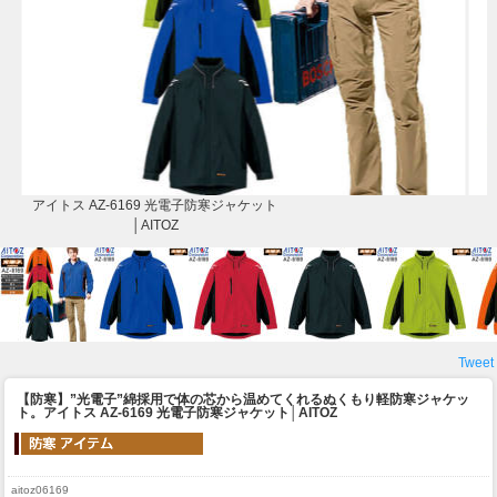
アイトス AZ-6169 光電子防寒ジャケット
│AITOZ
Tweet
【防寒】”光電子”綿採用で体の芯から温めてくれるぬくもり軽防寒ジャケッ
ト。
アイトス AZ-6169 光電子防寒ジャケット│AITOZ
aitoz06169