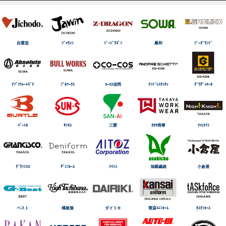
自重堂
ｼﾞｬｳｨﾝ
ｼﾞｰﾄﾞﾗｺﾞﾝ
桑和
ｼﾞｰｸﾞﾗﾝﾄﾞ
ｱﾌﾞｿﾘｭｰﾄｷﾞｱ
ﾌﾞﾙﾜｰｸｽ
ｺｰｺｽ信岡
ｱﾝﾄﾞﾚｽｹｯﾃｨ
ｸﾞﾗﾃﾞｨｴｰﾀ
ﾊﾞｰﾄﾙ
ｻﾝｴｽ
三愛
ﾀｶﾔ商事
ﾅｲtﾅｲﾄ
ｸﾞﾗﾝｼｽｺ
ﾃﾞﾆﾌｫｰﾑ
ｱｲﾄｽ
旭蝶繊維
小倉屋
ベスト
橘被服
ダイリキ
寛斎ﾕﾆﾌｫｰﾑ
ﾀｽｸﾌｫｰｽ