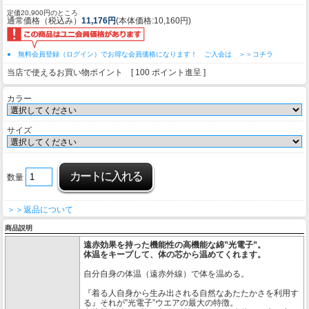
定価20,900円のところ
通常価格（税込み）
11,176円
(本体価格:10,160円)
● 無料会員登録（ログイン）でお得な会員価格になります！ ご入会は ＞＞コチラ
当店で使えるお買い物ポイント [ 100 ポイント進呈 ]
カラー
サイズ
数量
＞＞返品について
商品説明
遠赤効果を持った機能性の高機能な綿”光電子”。
体温をキープして、体の芯から温めてくれます。
自分自身の体温（遠赤外線）で体を温める。
『着る人自身から生み出される自然なあたたかさを利用す
る』それが”光電子”ウエアの最大の特徴。