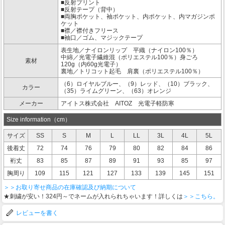
■反射プリント
■反射テープ（背中）
■両胸ポケット、袖ポケット、内ポケット、内マガジンポ
ケット
■襟／襟付きフリース
■袖口／ゴム、マジックテープ
表生地／ナイロンリップ 平織（ナイロン100％）
中綿／光電子繊維混（ポリエステル100％）身ごろ
素材
120g（内60g光電子）
裏地／トリコット起毛 肩裏（ポリエステル100％）
（6）ロイヤルブルー、（9）レッド、（10）ブラック、
カラー
（35）ライムグリーン、（63）オレンジ
メーカー
アイトス株式会社 AITOZ 光電子軽防寒
Size information（cm）
サイズ
SS
S
M
L
LL
3L
4L
5L
後着丈
72
74
76
79
80
82
84
86
裄丈
83
85
87
89
91
93
85
97
胸周り
109
115
121
127
133
139
145
151
＞＞お取り寄せ商品の在庫確認及び納期について
★刺繍が安い！324円～でネームが入れられちゃいます！詳しくは
＞＞こちら。
レビューを書く