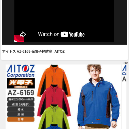
アイトス AZ-6169 光電子軽防寒│AITOZ