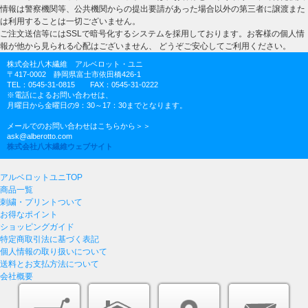
情報は警察機関等、公共機関からの提出要請があった場合以外の第三者に譲渡また
は利用することは一切ございません。
ご注文送信等にはSSLで暗号化するシステムを採用しております。お客様の個人情
報が他から見られる心配はございません、 どうぞご安心してご利用ください。
株式会社八木繊維 アルベロット・ユニ
〒417-0002 静岡県富士市依田橋426-1
TEL：0545-31-0815 FAX：0545-31-0222
※電話によるお問い合わせは、
月曜日から金曜日の9：30～17：30までとなります。
メールでのお問い合わせはこちらから＞＞
ask@alberotto.com
株式会社八木繊維ウェブサイト
アルベロットユニTOP
商品一覧
刺繍・プリントついて
お得なポイント
ショッピングガイド
特定商取引法に基づく表記
個人情報の取り扱いについて
送料とお支払方法について
会社概要