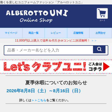
働くを楽しむユニフォームファッション「アルべロットユニ」
カート
マイページ
商品一覧
レビュー
店舗情報
お問合せ
11,000円以上購入で送料＆代引きorコンビニ決済無料！
＞＞
検
索
キ
ー
ワ
ー
ド
夏季休暇についてのお知らせ
2026年8月8日（土）～8月16日（日）
詳しくは
＞＞こちら
をご覧ください。