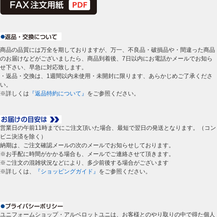
商品の品質には万全を期しておりますが、万一、不良品・破損品や・間違った商品
のお届けなどがございましたら、商品到着後、7日以内にお電話かメールでお知ら
せ下さい、早急に対応致します。
・返品・交換は、1週間以内未使用・未開封に限ります、あらかじめご了承くださ
い。
※詳しくは
『返品特約について』
をご参照ください。
営業日の午前11時までにご注文頂いた場合、最短で翌日の発送となります。（コン
ビニ決済を除く）
納期は、ご注文確認メールの次のメールでお知らせしております。
※お手配に時間がかかる場合も、メールでご連絡させて頂きます。
※ご注文の混雑状況などにより、多少前後する場合がございます
※詳しくは、
『ショッピングガイド』
をご参照ください。
ユニフォームショップ・アルベロットユニは、お客様とのやり取りの中で得た個人