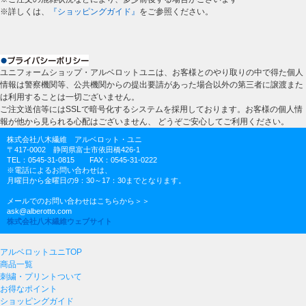
※詳しくは、
『ショッピングガイド』
をご参照ください。
ユニフォームショップ・アルベロットユニは、お客様とのやり取りの中で得た個人
情報は警察機関等、公共機関からの提出要請があった場合以外の第三者に譲渡また
は利用することは一切ございません。
ご注文送信等にはSSLで暗号化するシステムを採用しております。お客様の個人情
報が他から見られる心配はございません、 どうぞご安心してご利用ください。
株式会社八木繊維 アルベロット・ユニ
〒417-0002 静岡県富士市依田橋426-1
TEL：0545-31-0815 FAX：0545-31-0222
※電話によるお問い合わせは、
月曜日から金曜日の9：30～17：30までとなります。
メールでのお問い合わせはこちらから＞＞
ask@alberotto.com
株式会社八木繊維ウェブサイト
アルベロットユニTOP
商品一覧
刺繍・プリントついて
お得なポイント
ショッピングガイド