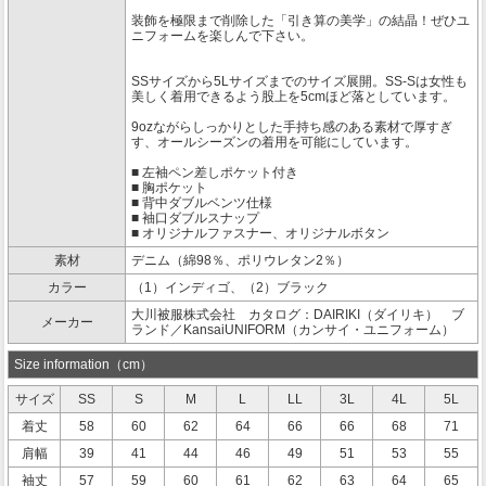
装飾を極限まで削除した「引き算の美学」の結晶！ぜひユ
ニフォームを楽しんで下さい。
SSサイズから5Lサイズまでのサイズ展開。SS-Sは女性も
美しく着用できるよう股上を5cmほど落としています。
9ozながらしっかりとした手持ち感のある素材で厚すぎ
す、オールシーズンの着用を可能にしています。
■ 左袖ペン差しポケット付き
■ 胸ポケット
■ 背中ダブルベンツ仕様
■ 袖口ダブルスナップ
■ オリジナルファスナー、オリジナルボタン
素材
デニム（綿98％、ポリウレタン2％）
カラー
（1）インディゴ、（2）ブラック
大川被服株式会社 カタログ：DAIRIKI（ダイリキ） ブ
メーカー
ランド／KansaiUNIFORM（カンサイ・ユニフォーム）
Size information（cm）
サイズ
SS
S
M
L
LL
3L
4L
5L
着丈
58
60
62
64
66
66
68
71
肩幅
39
41
44
46
49
51
53
55
袖丈
57
59
60
61
62
63
64
65