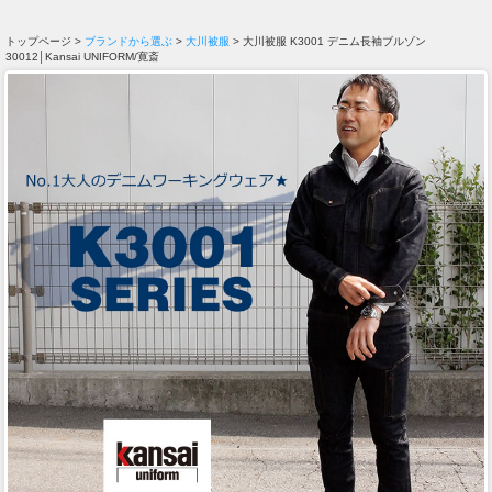
トップページ >
ブランドから選ぶ
>
大川被服
> 大川被服 K3001 デニム長袖ブルゾン
30012│Kansai UNIFORM/寛斎