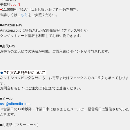
手数料
330円
●
11,000円（税込）以上お買い上げで 手数料無料。
※詳しくは
こちら
をご参照ください。
■Amazon Pay
Amazon.co.jpに登録された配送先情報（アドレス帳）や
クレジットカード情報を利用してお買い物できます。
■楽天Pay
お持ちの楽天IDでの決済が可能。ご購入後にポイントが付与されます。
ネットショッピング以外にも、お電話またはファックスでのご注文も承っておりま
す。
お問合せもしくはご注文は下記までご連絡ください。
■メール
ask@alberotto.com
※営業日の17時以降・休業日中に頂きましたメールは、翌営業日に返信させていた
だきます。
■お電話（フリーコール）