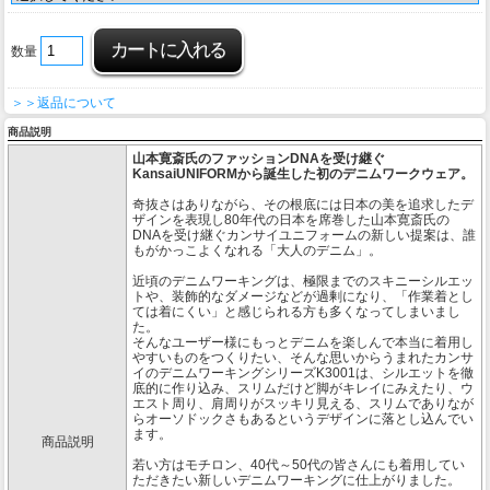
数量
＞＞返品について
商品説明
山本寛斎氏のファッションDNAを受け継ぐ
KansaiUNIFORMから誕生した初のデニムワークウェア。
奇抜さはありながら、その根底には日本の美を追求したデ
ザインを表現し80年代の日本を席巻した山本寛斎氏の
DNAを受け継ぐカンサイユニフォームの新しい提案は、誰
もがかっこよくなれる「大人のデニム」。
近頃のデニムワーキングは、極限までのスキニーシルエッ
トや、装飾的なダメージなどが過剰になり、「作業着とし
ては着にくい」と感じられる方も多くなってしまいまし
た。
そんなユーザー様にもっとデニムを楽しんで本当に着用し
やすいものをつくりたい、そんな思いからうまれたカンサ
イのデニムワーキングシリーズK3001は、シルエットを徹
底的に作り込み、スリムだけど脚がキレイにみえたり、ウ
エスト周り、肩周りがスッキリ見える、スリムでありなが
らオーソドックさもあるというデザインに落とし込んでい
ます。
商品説明
若い方はモチロン、40代～50代の皆さんにも着用してい
ただきたい新しいデニムワーキングに仕上がりました。