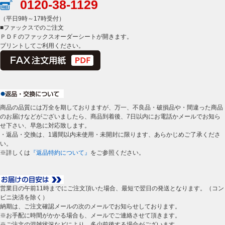
0120-38-1129
（平日9時～17時受付）
■ファックスでのご注文
ＰＤＦのファックスオーダーシートが開きます。
プリントしてご利用ください。
商品の品質には万全を期しておりますが、万一、不良品・破損品や・間違った商品
のお届けなどがございましたら、商品到着後、7日以内にお電話かメールでお知ら
せ下さい、早急に対応致します。
・返品・交換は、1週間以内未使用・未開封に限ります、あらかじめご了承くださ
い。
※詳しくは
『返品特約について』
をご参照ください。
営業日の午前11時までにご注文頂いた場合、最短で翌日の発送となります。（コン
ビニ決済を除く）
納期は、ご注文確認メールの次のメールでお知らせしております。
※お手配に時間がかかる場合も、メールでご連絡させて頂きます。
※ご注文の混雑状況などにより、多少前後する場合がございます