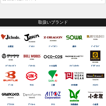
取扱いブランド
自重堂
ｼﾞｬｳｨﾝ
ｼﾞｰﾄﾞﾗｺﾞﾝ
桑和
ｼﾞｰｸﾞﾗﾝﾄﾞ
ｱﾌﾞｿﾘｭｰﾄｷﾞｱ
ﾌﾞﾙﾜｰｸｽ
ｺｰｺｽ信岡
ｱﾝﾄﾞﾚｽｹｯﾃｨ
ｸﾞﾗﾃﾞｨｴｰﾀ
ﾊﾞｰﾄﾙ
ｻﾝｴｽ
三愛
ﾀｶﾔ商事
ﾅｲtﾅｲﾄ
ｸﾞﾗﾝｼｽｺ
ﾃﾞﾆﾌｫｰﾑ
ｱｲﾄｽ
旭蝶繊維
小倉屋