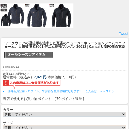
Tweet
ワークウェアの理想形を追求した寛斎のニュージェネレーションデニムユニフ
ォーム。
大川被服 K3001 デニム長袖ブルゾン 30012│Kansai UNIFORM/寛斎
dairiki30012
定価14,190円のところ
通常価格（税込み）
7,821円
(本体価格:7,110円)
● 無料会員登録（ログイン）でお得な会員価格になります！ ご入会は ＞＞コチラ
当店で使えるお買い物ポイント [ 70 ポイント進呈 ]
カラー
サイズ