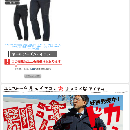
ワークウェアの理想形を追求した寛斎のニュージェネレーションデニム
ユニフォーム。
大川被服 K3005 デニムカーゴパンツ 30056│Kansai
UNIFORM/寛斎
通常価格（税込み）
6,666円
(本体価格:6,060円)