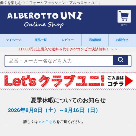
働くを楽しむユニフォームファッション「アルべロットユニ」
カート
マイページ
商品一覧
レビュー
店舗情報
お問合せ
11,000円以上購入で送料＆代引きorコンビニ決済無料！
＞＞
検
索
キ
ー
ワ
ー
ド
夏季休暇についてのお知らせ
2026年8月8日（土）～8月16日（日）
詳しくは
＞＞こちら
をご覧ください。