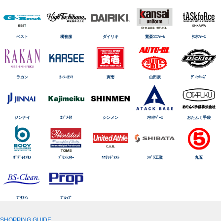
ベスト
橘被服
ダイリキ
寛斎ﾕﾆﾌｫｰﾑ
ﾀｽｸﾌｫｰｽ
ラカン
ｶｰｼｰｶｼﾏ
寅壱
山田辰
ﾃﾞｨｯｷｰｽﾞ
ジンナイ
ｶｼﾞﾒｲｸ
シンメン
ｱﾀｯｸﾍﾞｰｽ
おたふく手袋
ﾎﾞﾃﾞｨﾀﾌﾈｽ
ﾌﾟﾘﾝﾄｽﾀｰ
ﾕﾆﾃｯﾄﾞｱｽﾚ
ｼﾊﾞﾗ工業
丸五
ﾌﾞﾗｽﾄﾝ
ﾌﾟﾛｯﾌﾟ
SHOPPING GUIDE