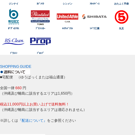
ジンナイ
ｶｼﾞﾒｲｸ
シンメン
ｱﾀｯｸﾍﾞｰｽ
おたふく手袋
ﾎﾞﾃﾞｨﾀﾌﾈｽ
ﾌﾟﾘﾝﾄｽﾀｰ
ﾕﾆﾃｯﾄﾞｱｽﾚ
ｼﾊﾞﾗ工業
丸五
ﾌﾞﾗｽﾄﾝ
ﾌﾟﾛｯﾌﾟ
SHOPPING GUIDE
■宅配便 （ゆうぱっくまたは福山通運）
全国一律
660
円
（沖縄及び離島に該当するエリアは1,650円）
税込11,000円以上お買い上げで送料無料！
（沖縄及び離島に該当するエリアは適応されません）
※詳しくは
『配送について』
をご参照ください