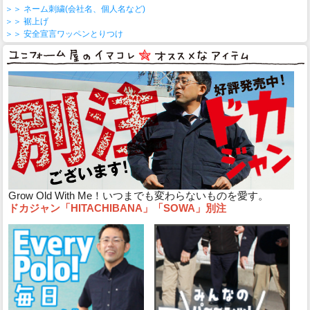
＞＞ ネーム刺繍(会社名、個人名など)
＞＞ 裾上げ
＞＞ 安全宣言ワッペンとりつけ
Grow Old With Me！いつまでも変わらないものを愛す。
ドカジャン「HITACHIBANA」「SOWA」別注