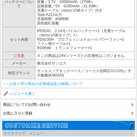
バッテリーについ
容量／3.7V 10000mAh（37Wh）
て
定格容量／5V 6290mAh（31.5Wh）
充電ケーブル（micro USBタイプ）付き
Type-A2口出力
充電時間 約6時間
高性能IC搭載
RD9241 2.1Aモバイルバッテリー×1（充電ケーブル
（micro USBタイプ）×）
セット内容
RD9230H プロフェッショナルハイパワーファン×2
ファン用ケーブル×1
RD9596 トランスフォーマー×1
ご注意
※この商品は24Vシリーズとの互換性はございません。
メーカー
株式会社サンエス
サンエス／アタックベース／コーコス信岡(CO-COS)／大
対応ブランド
川被服(KANSAI)
＞＞お取り寄せ商品の在庫確認及び納期について
レビューを書く
商品についてのお問い合わせ
お気に入りに登録
カスタマイズ・メニュー