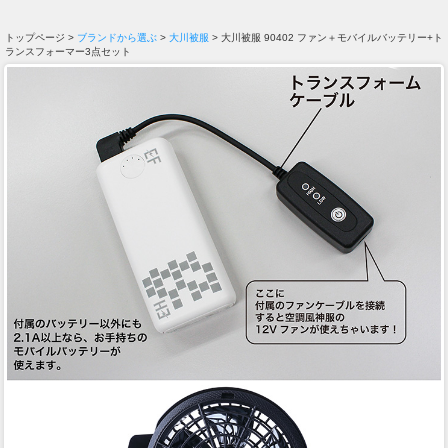
トップページ >
ブランドから選ぶ
>
大川被服
> 大川被服 90402 ファン＋モバイルバッテリー+ト
ランスフォーマー3点セット