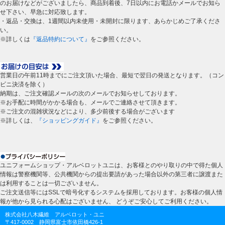
のお届けなどがございましたら、商品到着後、7日以内にお電話かメールでお知ら
せ下さい、早急に対応致します。
・返品・交換は、1週間以内未使用・未開封に限ります、あらかじめご了承くださ
い。
※詳しくは
『返品特約について』
をご参照ください。
営業日の午前11時までにご注文頂いた場合、最短で翌日の発送となります。（コン
ビニ決済を除く）
納期は、ご注文確認メールの次のメールでお知らせしております。
※お手配に時間がかかる場合も、メールでご連絡させて頂きます。
※ご注文の混雑状況などにより、多少前後する場合がございます
※詳しくは、
『ショッピングガイド』
をご参照ください。
ユニフォームショップ・アルベロットユニは、お客様とのやり取りの中で得た個人
情報は警察機関等、公共機関からの提出要請があった場合以外の第三者に譲渡また
は利用することは一切ございません。
ご注文送信等にはSSLで暗号化するシステムを採用しております。お客様の個人情
報が他から見られる心配はございません、 どうぞご安心してご利用ください。
株式会社八木繊維 アルベロット・ユニ
〒417-0002 静岡県富士市依田橋426-1