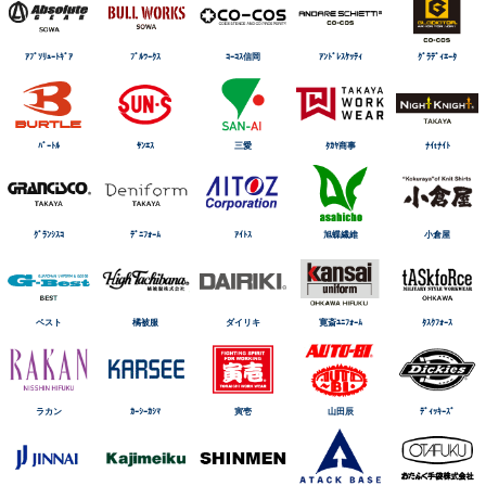
ｱﾌﾞｿﾘｭｰﾄｷﾞｱ
ﾌﾞﾙﾜｰｸｽ
ｺｰｺｽ信岡
ｱﾝﾄﾞﾚｽｹｯﾃｨ
ｸﾞﾗﾃﾞｨｴｰﾀ
ﾊﾞｰﾄﾙ
ｻﾝｴｽ
三愛
ﾀｶﾔ商事
ﾅｲtﾅｲﾄ
ｸﾞﾗﾝｼｽｺ
ﾃﾞﾆﾌｫｰﾑ
ｱｲﾄｽ
旭蝶繊維
小倉屋
ベスト
橘被服
ダイリキ
寛斎ﾕﾆﾌｫｰﾑ
ﾀｽｸﾌｫｰｽ
ラカン
ｶｰｼｰｶｼﾏ
寅壱
山田辰
ﾃﾞｨｯｷｰｽﾞ