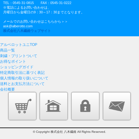
TEL：0545-31-0815 FAX：0545-31-0222
※電話によるお問い合わせは、
月曜日から金曜日の9：30～17：30までとなります。
メールでのお問い合わせはこちらから＞＞
ask@alberotto.com
株式会社八木繊維ウェブサイト
アルベロットユニTOP
商品一覧
刺繍・プリントついて
お得なポイント
ショッピングガイド
特定商取引法に基づく表記
個人情報の取り扱いについて
送料とお支払方法について
会社概要
© Copyright 株式会社 八木繊維 All Rights Reserved.