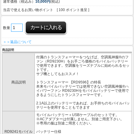
通常価格（税込み）
10,000円
(税込)
当店で使えるお買い物ポイント [ 100 ポイント進呈 ]
数量
＞＞返品について
商品説明
付属のトランスフォーマーをつなげば、空調風神服®のフ
ァン（RD9230H）をお手ごろ価格のモバイルバッテリー
で使用できます。空調服をリーズナブルに始められるセッ
トです。
サブ機としてもおススメ！
商品説明
トランスフォーマー 【RD9596】の特長
本来モバイルバッテリーでは使用できない空調風神服®ハ
イパワーファン RD9230Hをモバイルバッテリーで使用で
きるようにしたトランスフォーマーです。
2.1A以上のバッテリーであれば、お手持ちのモバイルバッ
テリーを使用することもできます
モバイルバッテリー＋USBケーブルのセットです。
※ACアダプターは付属しません。別途ご用意下さい。
※専用の服は別途ご用意ください。
RD9241モバイル
バッテリー仕様