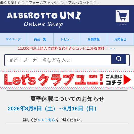
働くを楽しむユニフォームファッション「アルべロットユニ」
カート
マイページ
商品一覧
レビュー
店舗情報
お問合せ
11,000円以上購入で送料＆代引きorコンビニ決済無料！
＞＞
検
索
キ
ー
ワ
ー
ド
夏季休暇についてのお知らせ
2026年8月8日（土）～8月16日（日）
詳しくは
＞＞こちら
をご覧ください。