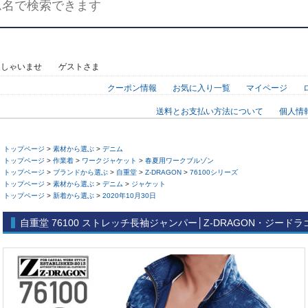
っしゃいませ ゲストさま
クーポン情報
お気に入り一覧
マイページ
送料とお支払い方法について
個人情
トップページ
>
素材から選ぶ
>
デニム
トップページ
>
作業着
>
ワークジャケット
>
春夏用ワークブルゾン
トップページ
>
ブランドから選ぶ
>
自重堂
>
Z-DRAGON
>
76100シリーズ
トップページ
>
素材から選ぶ
>
デニム
>
ジャケット
トップページ
>
新着から選ぶ
>
2020年10月30日
自重堂 76100 ストレッチ長袖ジャンパー│Z-DRAGON・ジードラ