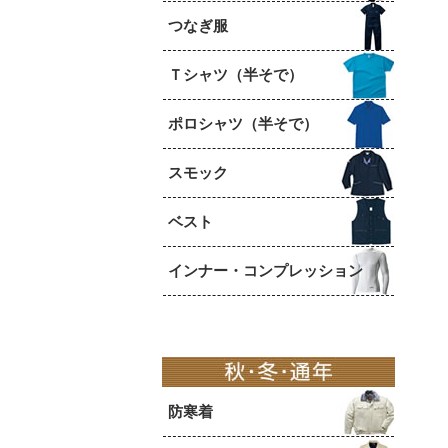
つなぎ服
Ｔシャツ（半そで）
ポロシャツ（半そで）
スモック
ベスト
インナー・コンプレッション
防寒着