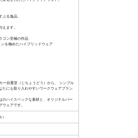
。
すぶる逸品。
。
与えます。
ラゴン至極の作品
ョンを極めたハイブリッドウェア
ーカー自重堂（じちょうどう）から、 シンプル
なたにも取り入れやすいワークウェアブラン
はのハイスペックな素材と、オリジナルパー
グウェアです。
％）