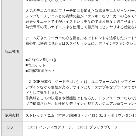
人気のデニム生地にブリーチ加工を加えた新感覚デニムジャンパー
ノンブリーチデニムとの表情の差がファンキーなワーカーの心をく
細身シルエットですがハイストレッチなので違和感なく過ごせます
熱伝導率の高いナイロン糸を使用して着用時にヒンヤリする感覚を
デニム好きのワーカーの心を揺さぶるでトレンドを追求したジード
着心地は快適に見た目はスタイリッシュに、デザイン×ファンクシ
商品説明
■左袖ペン差しつき
■内ポケット
■左胸2重ポケット
『Z-DORAGON（ジードラゴン）』は、ユニフォームのトップメ
デザインながら個性が光るデザインとリーズナブルなプライスでど
ドとして誕生しました。
作業服としての快適さや機能性はもちろん、トップメーカーならで
ツで構成された、個性的なデザインが魅力のカジュアル系ワーキン
使用素材
ストレッチデニム（本体／綿68％・ナイロン31％・ポリウレタン1
カラー
（165）インディゴブリーチ、（166）ブラックブリーチ