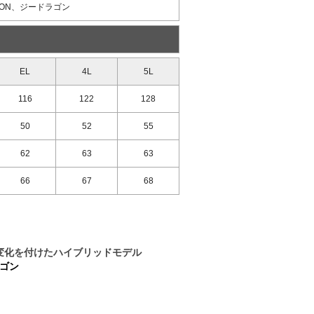
GON、ジードラゴン
EL
4L
5L
116
122
128
50
52
55
62
63
63
66
67
68
変化を付けたハイブリッドモデル
ラゴン