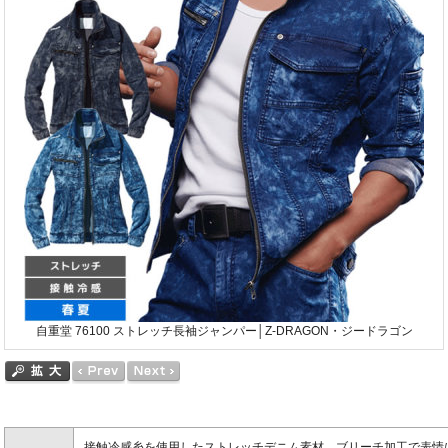
自重堂 76100 ストレッチ長袖ジャンパー│Z-DRAGON・ジードラゴン
接触冷感糸を使用したストレッチデニム素材。ブリーチ加工で表情