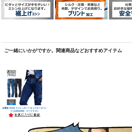
ご一緒にいかがですか。関連商品などおすすめアイテム
自重堂 76102 ストレッチノータックカーゴパン
ツ│Z-DRAGON・ジードラゴン