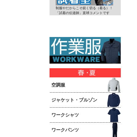
制服やだからこそ鋭く切る（着る）！
「試着の伝道師」直球コメントです
空調服
ジャケット・ブルゾン
ワークシャツ
ワークパンツ