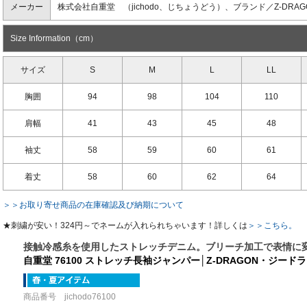
メーカー
株式会社自重堂 （jichodo、じちょうどう）、ブランド／Z-DRA
Size Information（cm）
サイズ
S
M
L
LL
胸囲
94
98
104
110
肩幅
41
43
45
48
袖丈
58
59
60
61
着丈
58
60
62
64
＞＞お取り寄せ商品の在庫確認及び納期について
★刺繍が安い！324円～でネームが入れられちゃいます！詳しくは
＞＞こちら。
接触冷感糸を使用したストレッチデニム。ブリーチ加工で表情に
自重堂 76100 ストレッチ長袖ジャンパー│Z-DRAGON・ジード
商品番号 jichodo76100