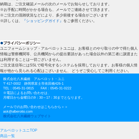
納期は、ご注文確認メールの次のメールでお知らせしております。
※お手配に時間がかかる場合も、メールでご連絡させて頂きます。
※ご注文の混雑状況などにより、多少前後する場合がございます
※詳しくは、
『ショッピングガイド』
をご参照ください。
ユニフォームショップ・アルベロットユニは、お客様とのやり取りの中で得た個人
情報は警察機関等、公共機関からの提出要請があった場合以外の第三者に譲渡また
は利用することは一切ございません。
ご注文送信等にはSSLで暗号化するシステムを採用しております。お客様の個人情
報が他から見られる心配はございません、 どうぞご安心してご利用ください。
株式会社八木繊維 アルベロット・ユニ
〒417-0002 静岡県富士市依田橋426-1
TEL：0545-31-0815 FAX：0545-31-0222
※電話によるお問い合わせは、
月曜日から金曜日の9：30～17：30までとなります。
メールでのお問い合わせはこちらから＞＞
ask@alberotto.com
株式会社八木繊維ウェブサイト
アルベロットユニTOP
商品一覧