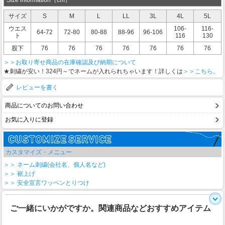
サイズ
S
M
L
LL
3L
4L
5L
ウエス
106-
116-
64-72
72-80
80-88
88-96
96-106
ト
116
130
股下
76
76
76
76
76
76
76
＞＞お取り寄せ商品の在庫確認及び納期について
★刺繍が安い！324円～でネームが入れられちゃいます！詳しくは
＞＞こちら。
レビューを書く
商品についてのお問い合わせ
お気に入りに登録
カスタマイズ・メニュー
＞＞ ネーム刺繍(会社名、個人名など)
＞＞ 裾上げ
＞＞ 安全宣言ワッペンとりつけ
ご一緒にいかがですか。関連商品などおすすめアイテム