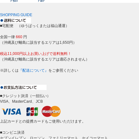
ﾌﾞﾗｽﾄﾝ
ﾌﾟﾛｯﾌﾟ
SHOPPING GUIDE
■宅配便 （ゆうぱっくまたは福山通運）
全国一律
660
円
（沖縄及び離島に該当するエリアは1,650円）
税込11,000円以上お買い上げで送料無料！
（沖縄及び離島に該当するエリアは適応されません）
※詳しくは
『配送について』
をご参照ください
■クレジット決済（一括払い）
VISA、MasterCard、JCB
上記カードとの提携カードもご使用いただけます。
■コンビニ決済
セブンイレブン、ローソン、ファミリーマート、セイコーマート