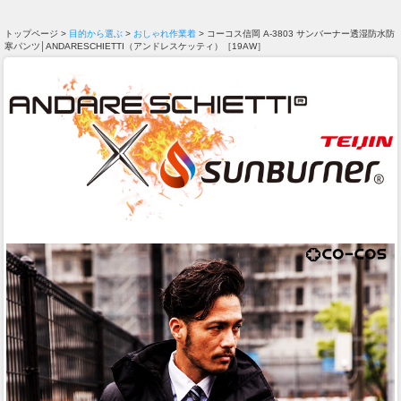
トップページ >
目的から選ぶ
>
おしゃれ作業着
> コーコス信岡 A-3803 サンバーナー透湿防水防
寒パンツ│ANDARESCHIETTI（アンドレスケッティ）［19AW］