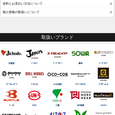
送料とお支払い方法について
個人情報の取扱いについて
取扱いブランド
自重堂
ｼﾞｬｳｨﾝ
ｼﾞｰﾄﾞﾗｺﾞﾝ
桑和
ｼﾞｰｸﾞﾗﾝﾄﾞ
ｱﾌﾞｿﾘｭｰﾄｷﾞｱ
ﾌﾞﾙﾜｰｸｽ
ｺｰｺｽ信岡
ｱﾝﾄﾞﾚｽｹｯﾃｨ
ｸﾞﾗﾃﾞｨｴｰﾀ
ﾊﾞｰﾄﾙ
ｻﾝｴｽ
三愛
ﾀｶﾔ商事
ﾅｲtﾅｲﾄ