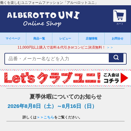
働くを楽しむユニフォームファッション「アルべロットユニ」
カート
マイページ
商品一覧
レビュー
店舗情報
お問合せ
11,000円以上購入で送料＆代引きorコンビニ決済無料！
＞＞
検
索
キ
ー
ワ
ー
ド
夏季休暇についてのお知らせ
2026年8月8日（土）～8月16日（日）
詳しくは
＞＞こちら
をご覧ください。