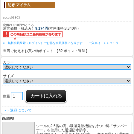
cocos03803
定価21,010円のところ
通常価格（税込み）
9,174円
(本体価格:8,340円)
● 無料会員登録（ログイン）でお得な会員価格になります！ ご入会は ＞＞コチラ
当店で使えるお買い物ポイント [ 82 ポイント進呈 ]
カラー
サイズ
数量
＞＞返品について
商品説明
ウールの2.5倍の高い吸湿発熱機能を持つ中綿「サンバー
ナー」を使用した透湿防水防寒。