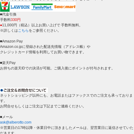
■代金引換
手数料
330円
●
11,000円（税込）以上お買い上げで 手数料無料。
※詳しくは
こちら
をご参照ください。
■Amazon Pay
Amazon.co.jpに登録された配送先情報（アドレス帳）や
クレジットカード情報を利用してお買い物できます。
■楽天Pay
お持ちの楽天IDでの決済が可能。ご購入後にポイントが付与されます。
ネットショッピング以外にも、お電話またはファックスでのご注文も承っておりま
す。
お問合せもしくはご注文は下記までご連絡ください。
■メール
ask@alberotto.com
※営業日の17時以降・休業日中に頂きましたメールは、翌営業日に返信させていた
だきます。