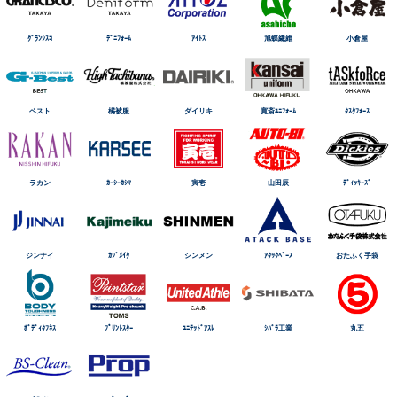
ｸﾞﾗﾝｼｽｺ
ﾃﾞﾆﾌｫｰﾑ
ｱｲﾄｽ
旭蝶繊維
小倉屋
ベスト
橘被服
ダイリキ
寛斎ﾕﾆﾌｫｰﾑ
ﾀｽｸﾌｫｰｽ
ラカン
ｶｰｼｰｶｼﾏ
寅壱
山田辰
ﾃﾞｨｯｷｰｽﾞ
ジンナイ
ｶｼﾞﾒｲｸ
シンメン
ｱﾀｯｸﾍﾞｰｽ
おたふく手袋
ﾎﾞﾃﾞｨﾀﾌﾈｽ
ﾌﾟﾘﾝﾄｽﾀｰ
ﾕﾆﾃｯﾄﾞｱｽﾚ
ｼﾊﾞﾗ工業
丸五