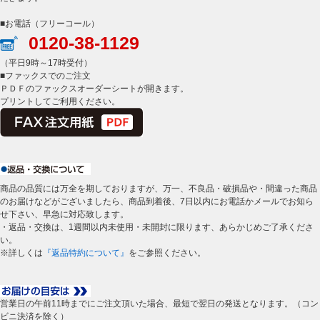
■お電話（フリーコール）
0120-38-1129
（平日9時～17時受付）
■ファックスでのご注文
ＰＤＦのファックスオーダーシートが開きます。
プリントしてご利用ください。
商品の品質には万全を期しておりますが、万一、不良品・破損品や・間違った商品
のお届けなどがございましたら、商品到着後、7日以内にお電話かメールでお知ら
せ下さい、早急に対応致します。
・返品・交換は、1週間以内未使用・未開封に限ります、あらかじめご了承くださ
い。
※詳しくは
『返品特約について』
をご参照ください。
営業日の午前11時までにご注文頂いた場合、最短で翌日の発送となります。（コン
ビニ決済を除く）