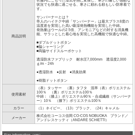
衣服内にこもった湿気を熱に変換し、寒さの厳しい過酷な
状況でも快適に過ごせる、寒さに頼れる頼もしい防寒着で
す。
サンバーナーとは？
帝人のハイテク中綿「サンバーナー」は最大ブラス8度の
温度差を実現した高い吸湿発熱機能を実現した中綿。
発熱量はウールの2.5倍、アンモニアなどの対する消臭機
能、サラッとした着心地を実現した高機能で快適な中綿。
商品説明
■ダブルドットボタン
■脇シャーリング
■両脇サイドスルーポケット
透湿防水ファブリック 耐水圧7,000mm 透湿度2,000
ｇ/m・24h
●透湿防水 ●反射 ●消臭効果
●樹脂ドットボタン
（表）タッサー （裏）タフタ 混率（表）ポリエステル
100％ （裏）ポリエステル100％
使用素材
中綿：（膝上）ポリエステル90％・合成繊維（サンバーナ
ー）10％ （膝下）ポリエステル100％
カラー
（1）ネイビー、（13）ブラック、（24）キャメル
株式会社コーコス信岡 CO-COS NOBUOKA ブランド／
メーカー
アンドレスケッティ（ANDARE SCHIETTI）
Size information（cm）