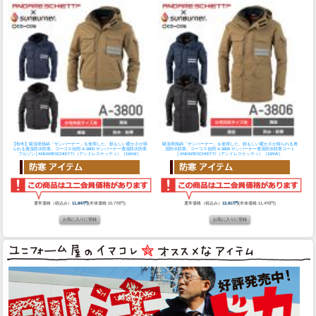
【秋冬】吸湿発熱綿「サンバーナー」を使用した、頼もしい暖かさが得
吸湿発熱綿「サンバーナー」を使用した、頼もしい暖かさが得られる透
られる透湿防水防寒。
コーコス信岡 A-3800 サンバーナー透湿防水防寒
湿防水防寒。
コーコス信岡 A-3806 サンバーナー透湿防水防寒コート
ブルゾン│ANDARESCHIETTI（アンドレスケッティ）［19AW］
│ANDARESCHIETTI（アンドレスケッティ）［19AW］
通常価格（税込み）
11,847円
(本体価格:10,770円)
通常価格（税込み）
12,617円
(本体価格:11,470円)