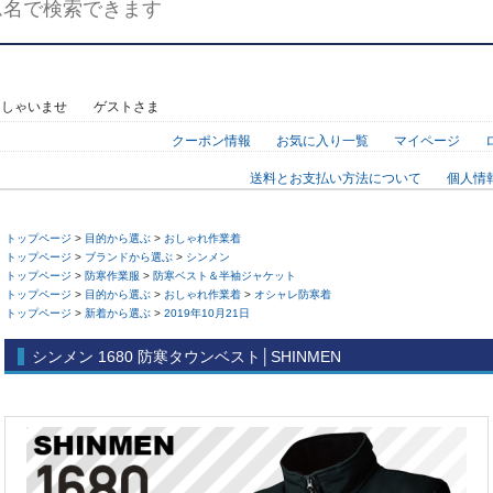
っしゃいませ ゲストさま
クーポン情報
お気に入り一覧
マイページ
送料とお支払い方法について
個人情
トップページ
>
目的から選ぶ
>
おしゃれ作業着
トップページ
>
ブランドから選ぶ
>
シンメン
トップページ
>
防寒作業服
>
防寒ベスト＆半袖ジャケット
トップページ
>
目的から選ぶ
>
おしゃれ作業着
>
オシャレ防寒着
トップページ
>
新着から選ぶ
>
2019年10月21日
シンメン 1680 防寒タウンベスト│SHINMEN