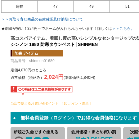
肩幅
47
49
51
＞＞お取り寄せ商品の在庫確認及び納期について
★刺繍が安い！324円～でネームが入れられちゃいます！詳しくは
＞＞こちら。
高コスパアイテム。着回し度の高いシンプルなセンタージップの
シンメン 1680 防寒タウンベスト│SHINMEN
商品番号 shinmen01680
定価4,070円のところ
2,024円
通常価格（税込み）
(本体価格:1,840円)
当店で使えるお買い物ポイント [ 18 ポイント進呈 ]
● 無料会員登録（ログイン）でお得な会員価格になります