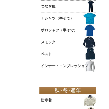
つなぎ服
Ｔシャツ（半そで）
ポロシャツ（半そで）
スモック
ベスト
インナー・コンプレッション
防寒着