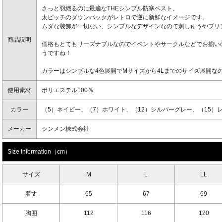
さっと羽織るのに最適なTHEシンプル防寒ベスト。
太ピッチのダウンパックがレトロで逆に新鮮なイメージです。
ムダな装飾が一切ない、シンプルなデザインなので刺しゅうやプリ
商品説明
価格もとてもリーズナブルなのでイベントやサークルなどでお揃い
うですね！
カラーはシンプルな4色展開でMサイズから4Lまでのサイズ展開な
使用素材
ポリエステル100％
カラー
（5）ネイビー、（7）ホワイト、（12）シルバーグレー、（15）
メーカー
シンメン株式会社
Size Information（cm）
サイズ
M
L
LL
着丈
65
67
69
胸囲
112
116
120