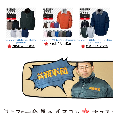
シンメン 3777 鳶防寒ベスト（裏ボア）
シンメン 1777 三段鳶パイロット│SHINMEN
シンメン 2777 鳶防寒ハーフコート（裏キル
│SHINMEN
ト）│SHINMEN