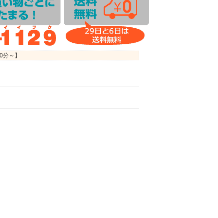
時0分
～】