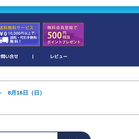
～ 8月16日（日）
。