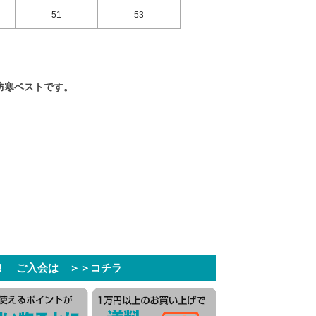
51
53
防寒ベストです。
！ ご入会は ＞＞コチラ