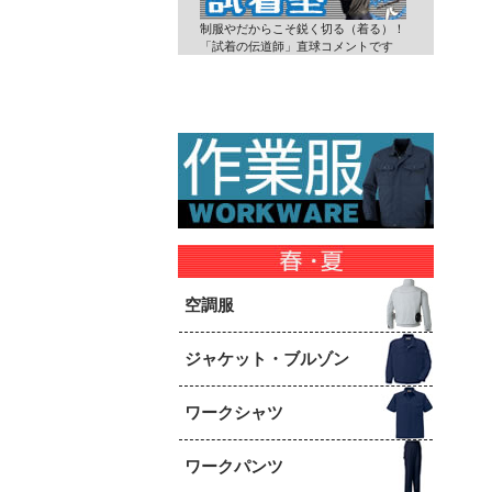
制服やだからこそ鋭く切る（着る）！
「試着の伝道師」直球コメントです
空調服
ジャケット・ブルゾン
ワークシャツ
ワークパンツ