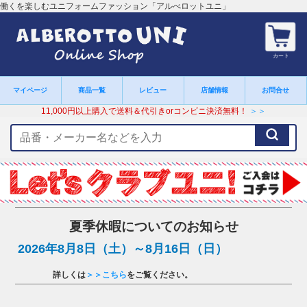
働くを楽しむユニフォームファッション「アルべロットユニ」
カート
マイページ
商品一覧
レビュー
店舗情報
お問合せ
11,000円以上購入で送料＆代引きorコンビニ決済無料！
＞＞
検
索
キ
ー
ワ
ー
ド
夏季休暇についてのお知らせ
2026年8月8日（土）～8月16日（日）
詳しくは
＞＞こちら
をご覧ください。