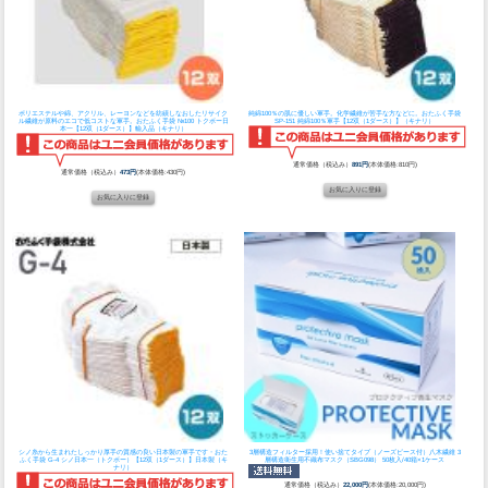
ポリエステルや綿、アクリル、レーヨンなどを紡績しなおしたリサイク
純綿100％の肌に優しい軍手。化学繊維が苦手な方などに。
おたふく手袋
ル繊維が原料のエコで低コストな軍手。
おたふく手袋 №100 トクボー日
SP-151 純綿100％軍手【12双（1ダース）】（キナリ）
本一【12双（1ダース）】輸入品（キナリ）
通常価格（税込み）
891円
(本体価格:810円)
通常価格（税込み）
473円
(本体価格:430円)
シノ糸から生まれたしっかり厚手の質感の良い日本製の軍手です・
おた
3層構造フィルター採用！使い捨てタイプ（ノーズピース付）
八木繊維 3
ふく手袋 G-4 シノ日本一（トクボー）【12双（1ダース）】日本製（キ
層構造衛生用不織布マスク（SBG098） 50枚入/40箱×1ケース
ナリ）
通常価格（税込み）
22,000円
(本体価格:20,000円)