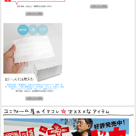
通常価格（税込み）
792円
(本体価格:720円)
【国内生産】《数量限定》女性やお子様向け小さめサイズ。風邪・花
粉・衛生対策に！※購入個数5個まで
【日本製】《子ども・女性に》衛生
用ディスポマスク UN1500 Mサイズ 《50枚入/1ケース》
通常価格（税込み）
3,575円
(本体価格:3,250円)