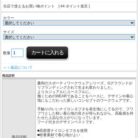
当店で使えるお買い物ポイント [ 44 ポイント進呈 ]
カラー
サイズ
数量
＞＞返品について
商品説明
桑和のスポーティワークウェアシリーズ、Gグラウンドが
リブランディングされて生まれ変わりました。
よりカジュアルにユースフルに。
働くためのWEARであることをベースに、デザインや着心
地にもこだわった新しいコンセプトのワークウェアです。
手触りのいいナイロンタフタを表生地にしてるので、フワ
フワとした軽い着心地の良さが得られながら、高級感を持
たせた上品な仕上がりになっています。
フード付きのデザインベストです。
■高密度ナイロンタフタを使用
■軽量素材で着心地がよい
商品説明