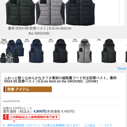
桑和 0024-06 防寒ベスト│G.G.no limit on
the GROUND.
Tweet
ふわっと軽くなめらかなタフタ素材の超軽量フード付き防寒ベスト。
桑和
0024-06 防寒ベスト│G.G.no limit on the GROUND.［20AW］
sowa002406
定価10,120円のところ
通常価格（税込み）
4,906円
(本体価格:4,460円)
● 無料会員登録（ログイン）でお得な会員価格になります！ ご入会は ＞＞コチラ