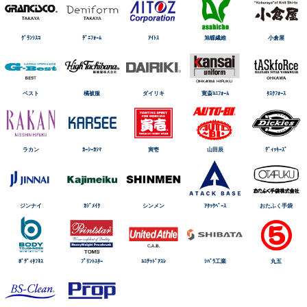
ｸﾞﾗﾝｼｽｺ
ﾃﾞﾆﾌｫｰﾑ
ｱｲﾄｽ
旭蝶繊維
小倉屋
ベスト
橘被服
ダイリキ
寛斎ﾕﾆﾌｫｰﾑ
ﾀｽｸﾌｫｰｽ
ラカン
ｶｰｼｰｶｼﾏ
寅壱
山田辰
ﾃﾞｨｯｷｰｽﾞ
ジンナイ
ｶｼﾞﾒｲｸ
シンメン
ｱﾀｯｸﾍﾞｰｽ
おたふく手袋
ﾎﾞﾃﾞｨﾀﾌﾈｽ
ﾌﾟﾘﾝﾄｽﾀｰ
ﾕﾆﾃｯﾄﾞｱｽﾚ
ｼﾊﾞﾗ工業
丸五