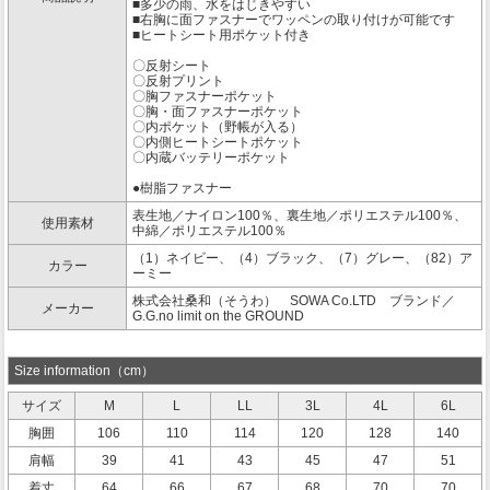
■多少の雨、水をはじきやすい
■右胸に面ファスナーでワッペンの取り付けが可能です
■ヒートシート用ポケット付き
〇反射シート
〇反射プリント
〇胸ファスナーポケット
〇胸・面ファスナーポケット
〇内ポケット（野帳が入る）
〇内側ヒートシートポケット
〇内蔵バッテリーポケット
●樹脂ファスナー
表生地／ナイロン100％、裏生地／ポリエステル100％、
使用素材
中綿／ポリエステル100％
（1）ネイビー、（4）ブラック、（7）グレー、（82）ア
カラー
ーミー
株式会社桑和（そうわ） SOWA Co.LTD ブランド／
メーカー
G.G.no limit on the GROUND
Size information（cm）
サイズ
M
L
LL
3L
4L
6L
胸囲
106
110
114
120
128
140
肩幅
39
41
43
45
47
51
着丈
64
66
67
68
70
70