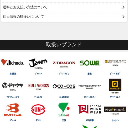
送料とお支払い方法について
個人情報の取扱いについて
取扱いブランド
自重堂
ｼﾞｬｳｨﾝ
ｼﾞｰﾄﾞﾗｺﾞﾝ
桑和
ｼﾞｰｸﾞﾗﾝﾄﾞ
ｱﾌﾞｿﾘｭｰﾄｷﾞｱ
ﾌﾞﾙﾜｰｸｽ
ｺｰｺｽ信岡
ｱﾝﾄﾞﾚｽｹｯﾃｨ
ｸﾞﾗﾃﾞｨｴｰﾀ
ﾊﾞｰﾄﾙ
ｻﾝｴｽ
三愛
ﾀｶﾔ商事
ﾅｲtﾅｲﾄ