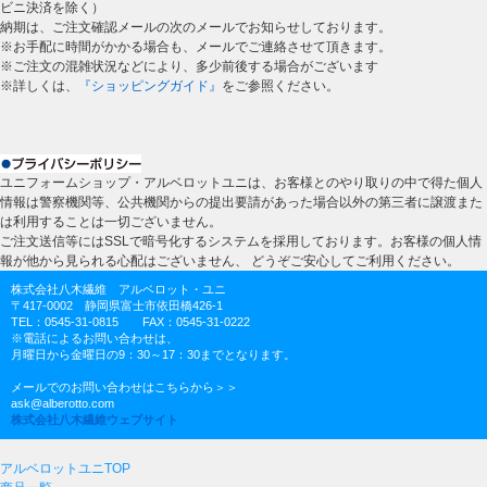
ビニ決済を除く）
納期は、ご注文確認メールの次のメールでお知らせしております。
※お手配に時間がかかる場合も、メールでご連絡させて頂きます。
※ご注文の混雑状況などにより、多少前後する場合がございます
※詳しくは、
『ショッピングガイド』
をご参照ください。
ユニフォームショップ・アルベロットユニは、お客様とのやり取りの中で得た個人
情報は警察機関等、公共機関からの提出要請があった場合以外の第三者に譲渡また
は利用することは一切ございません。
ご注文送信等にはSSLで暗号化するシステムを採用しております。お客様の個人情
報が他から見られる心配はございません、 どうぞご安心してご利用ください。
株式会社八木繊維 アルベロット・ユニ
〒417-0002 静岡県富士市依田橋426-1
TEL：0545-31-0815 FAX：0545-31-0222
※電話によるお問い合わせは、
月曜日から金曜日の9：30～17：30までとなります。
メールでのお問い合わせはこちらから＞＞
ask@alberotto.com
株式会社八木繊維ウェブサイト
アルベロットユニTOP