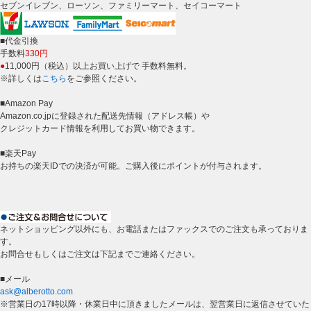
セブンイレブン、ローソン、ファミリーマート、セイコーマート
■代金引換
手数料
330円
●
11,000円（税込）以上お買い上げで 手数料無料。
※詳しくは
こちら
をご参照ください。
■Amazon Pay
Amazon.co.jpに登録された配送先情報（アドレス帳）や
クレジットカード情報を利用してお買い物できます。
■楽天Pay
お持ちの楽天IDでの決済が可能。ご購入後にポイントが付与されます。
ネットショッピング以外にも、お電話またはファックスでのご注文も承っておりま
す。
お問合せもしくはご注文は下記までご連絡ください。
■メール
ask@alberotto.com
※営業日の17時以降・休業日中に頂きましたメールは、翌営業日に返信させていた