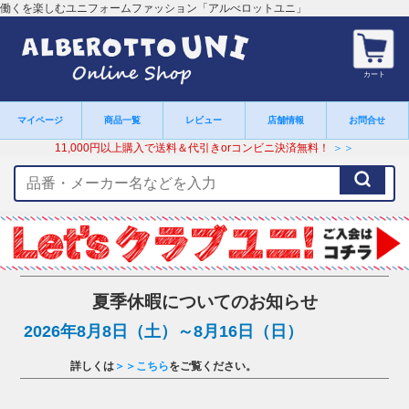
働くを楽しむユニフォームファッション「アルべロットユニ」
カート
マイページ
商品一覧
レビュー
店舗情報
お問合せ
11,000円以上購入で送料＆代引きorコンビニ決済無料！
＞＞
検
索
キ
ー
ワ
ー
ド
夏季休暇についてのお知らせ
2026年8月8日（土）～8月16日（日）
詳しくは
＞＞こちら
をご覧ください。