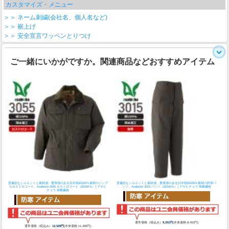
カスタマイズ・メニュー
＞＞ ネーム刺繍(会社名、個人名など)
＞＞ 裾上げ
＞＞ 安全宣言ワッペンとりつけ
ご一緒にいかがですか。関連商品などおすすめアイテム
普遍的なシルエットと素材感。重厚感のある日本製綿100％素材のシンプ
普遍的なシルエットと素材感。重厚感のある日本製綿100％素材の防寒パ
ルカストロコート。
Asahicho 3055 カストロコート（綿100％）│アサヒ
ンツ。
Asahicho 3015 パンツ（綿100％）│アサヒチョウ,旭蝶繊維
チョウ,旭蝶繊維
通常価格（税込み）
9,251円
(本体価格:8,410円)
通常価格（税込み）
12,529円
(本体価格:11,390円)