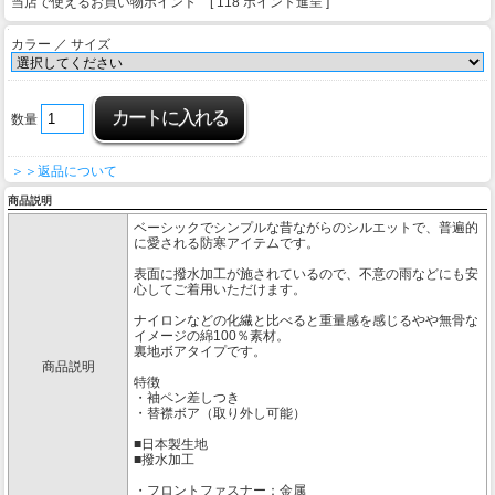
当店で使えるお買い物ポイント [ 118 ポイント進呈 ]
カラー ／ サイズ
数量
＞＞返品について
商品説明
ベーシックでシンプルな昔ながらのシルエットで、普遍的
に愛される防寒アイテムです。
表面に撥水加工が施されているので、不意の雨などにも安
心してご着用いただけます。
ナイロンなどの化繊と比べると重量感を感じるやや無骨な
イメージの綿100％素材。
裏地ボアタイプです。
商品説明
特徴
・袖ペン差しつき
・替襟ボア（取り外し可能）
■日本製生地
■撥水加工
・フロントファスナー：金属