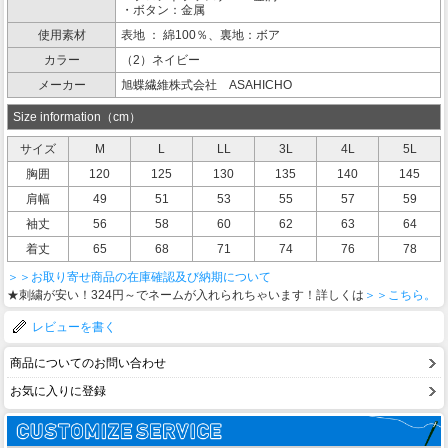
・ボタン：金属
使用素材
表地 ： 綿100％、裏地：ボア
カラー
（2）ネイビー
メーカー
旭蝶繊維株式会社 ASAHICHO
Size information（cm）
サイズ
M
L
LL
3L
4L
5L
胸囲
120
125
130
135
140
145
肩幅
49
51
53
55
57
59
袖丈
56
58
60
62
63
64
着丈
65
68
71
74
76
78
＞＞お取り寄せ商品の在庫確認及び納期について
★刺繍が安い！324円～でネームが入れられちゃいます！詳しくは
＞＞こちら。
レビューを書く
商品についてのお問い合わせ
お気に入りに登録