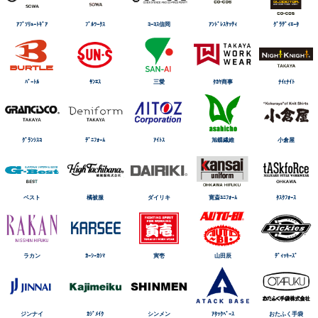
ｱﾌﾞｿﾘｭｰﾄｷﾞｱ
ﾌﾞﾙﾜｰｸｽ
ｺｰｺｽ信岡
ｱﾝﾄﾞﾚｽｹｯﾃｨ
ｸﾞﾗﾃﾞｨｴｰﾀ
ﾊﾞｰﾄﾙ
ｻﾝｴｽ
三愛
ﾀｶﾔ商事
ﾅｲtﾅｲﾄ
ｸﾞﾗﾝｼｽｺ
ﾃﾞﾆﾌｫｰﾑ
ｱｲﾄｽ
旭蝶繊維
小倉屋
ベスト
橘被服
ダイリキ
寛斎ﾕﾆﾌｫｰﾑ
ﾀｽｸﾌｫｰｽ
ラカン
ｶｰｼｰｶｼﾏ
寅壱
山田辰
ﾃﾞｨｯｷｰｽﾞ
ジンナイ
ｶｼﾞﾒｲｸ
シンメン
ｱﾀｯｸﾍﾞｰｽ
おたふく手袋