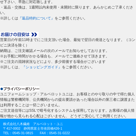
せ下さい、早急に対応致します。
・返品・交換は、1週間以内未使用・未開封に限ります、あらかじめご了承くださ
い。
※詳しくは
『返品特約について』
をご参照ください。
営業日の午前11時までにご注文頂いた場合、最短で翌日の発送となります。（コン
ビニ決済を除く）
納期は、ご注文確認メールの次のメールでお知らせしております。
※お手配に時間がかかる場合も、メールでご連絡させて頂きます。
※ご注文の混雑状況などにより、多少前後する場合がございます
※詳しくは、
『ショッピングガイド』
をご参照ください。
ユニフォームショップ・アルベロットユニは、お客様とのやり取りの中で得た個人
情報は警察機関等、公共機関からの提出要請があった場合以外の第三者に譲渡また
は利用することは一切ございません。
ご注文送信等にはSSLで暗号化するシステムを採用しております。お客様の個人情
報が他から見られる心配はございません、 どうぞご安心してご利用ください。
株式会社八木繊維 アルベロット・ユニ
〒417-0002 静岡県富士市依田橋426-1
TEL：0545-31-0815 FAX：0545-31-0222