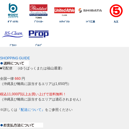
ﾎﾞﾃﾞｨﾀﾌﾈｽ
ﾌﾟﾘﾝﾄｽﾀｰ
ﾕﾆﾃｯﾄﾞｱｽﾚ
ｼﾊﾞﾗ工業
丸五
ﾌﾞﾗｽﾄﾝ
ﾌﾟﾛｯﾌﾟ
SHOPPING GUIDE
■宅配便 （ゆうぱっくまたは福山通運）
全国一律
660
円
（沖縄及び離島に該当するエリアは1,650円）
税込11,000円以上お買い上げで送料無料！
（沖縄及び離島に該当するエリアは適応されません）
※詳しくは
『配送について』
をご参照ください