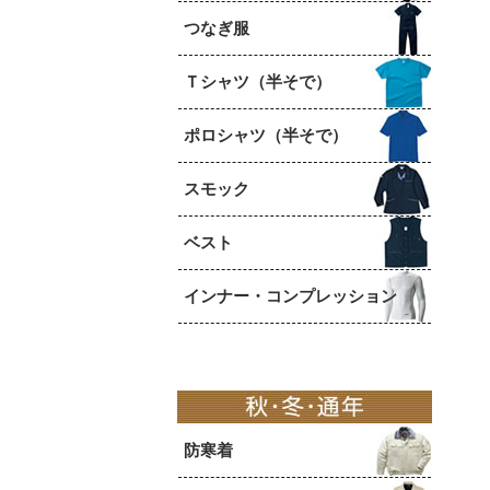
つなぎ服
Ｔシャツ（半そで）
ポロシャツ（半そで）
スモック
ベスト
インナー・コンプレッション
防寒着