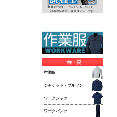
制服やだからこそ鋭く切る（着る）！
「試着の伝道師」直球コメントです
空調服
ジャケット・ブルゾン
ワークシャツ
ワークパンツ