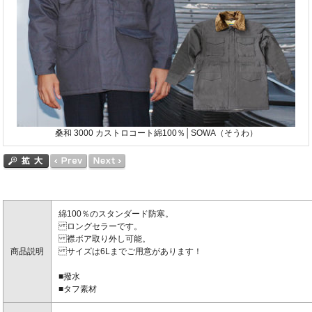
桑和 3000 カストロコート綿100％│SOWA（そうわ）
綿100％のスタンダード防寒。
ロングセラーです。
襟ボア取り外し可能。
商品説明
サイズは6Lまでご用意があります！
■撥水
■タフ素材