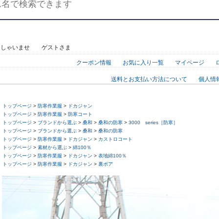
っしゃいませ ゲストさま
クーポン情報
お気に入り一覧
マイページ
送料とお支払い方法について
個人情
トップページ
>
防寒作業服
>
ドカジャン
トップページ
>
防寒作業服
>
防寒コート
トップページ
>
ブランドから選ぶ
>
桑和
>
桑和の防寒
>
3000 series［防寒］
トップページ
>
ブランドから選ぶ
>
桑和
>
桑和の防寒
トップページ
>
防寒作業服
>
ドカジャン
>
カストロコート
トップページ
>
素材から選ぶ
>
綿100％
トップページ
>
防寒作業服
>
ドカジャン
>
表地綿100％
トップページ
>
防寒作業服
>
ドカジャン
>
裏ボア