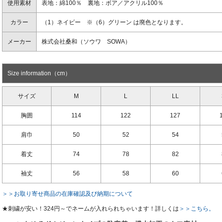
使用素材
表地：綿100％ 裏地：ボア／アクリル100％
カラー
（1）ネイビー ※（6）グリーン は廃色となります。
メーカー
株式会社桑和（ソウワ SOWA）
Size information（cm）
サイズ
M
L
LL
胸囲
114
122
127
肩巾
50
52
54
着丈
74
78
82
袖丈
56
58
60
＞＞お取り寄せ商品の在庫確認及び納期について
★刺繍が安い！324円～でネームが入れられちゃいます！詳しくは
＞＞こちら。