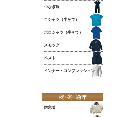
つなぎ服
Ｔシャツ（半そで）
ポロシャツ（半そで）
スモック
ベスト
インナー・コンプレッション
防寒着