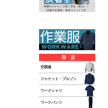
制服やだからこそ鋭く切る（着る）！
「試着の伝道師」直球コメントです
空調服
ジャケット・ブルゾン
ワークシャツ
ワークパンツ