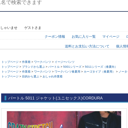
っしゃいませ ゲストさま
クーポン情報
お気に入り一覧
マイページ
送料とお支払い方法について
個人情
トップページ
>
作業着
>
ワークパンツ
>
イージーパンツ
トップページ
>
ブランドから選ぶ
>
バートル
>
5001シリーズ
>
5011シリーズ（春夏向）
トップページ
>
作業着
>
ワークパンツ
>
ワークパンツ春夏用
>
カーゴタイプ（春夏用）
>
ノータ
トップページ
>
目的から選ぶ
>
おしゃれ作業着
バートル 5011 ジャケット(ユニセックス)CORDURA