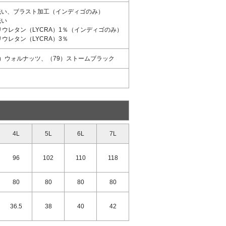
品洗い、ブラスト加工（インディゴのみ）
洗い
リウレタン（LYCRA）1％（インディゴのみ）
ウレタン（LYCRA）3％
9）ウォルナッツ、（79）ストームブラック
4L
5L
6L
7L
96
102
110
118
80
80
80
80
36.5
38
40
42