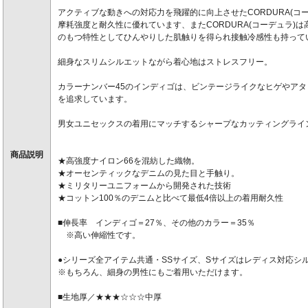
アクティブな動きへの対応力を飛躍的に向上させたCORDURA(コ
摩耗強度と耐久性に優れています、またCORDURA(コーデュラ)
のもつ特性としてひんやりした肌触りを得られ接触冷感性も持って
細身なスリムシルエットながら着心地はストレスフリー。
カラーナンバー45のインディゴは、ビンテージライクなヒゲやア
を追求しています。
男女ユニセックスの着用にマッチするシャープなカッティングライ
商品説明
★高強度ナイロン66を混紡した織物。
★オーセンティックなデニムの見た目と手触り。
★ミリタリーユニフォームから開発された技術
★コットン100％のデニムと比べて最低4倍以上の着用耐久性
■伸長率 インディゴ＝27％、その他のカラー＝35％
※高い伸縮性です。
●シリーズ全アイテム共通・SSサイズ、Sサイズはレディス対応シ
※もちろん、細身の男性にもご着用いただけます。
■生地厚／★★★☆☆☆中厚