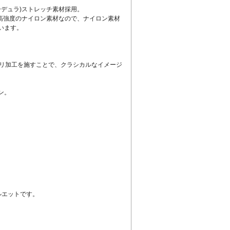
ーデュラ)ストレッチ素材採用。
は高強度のナイロン素材なので、ナイロン素材
います。
タリ加工を施すことで、クラシカルなイメージ
ン。
ルエットです。