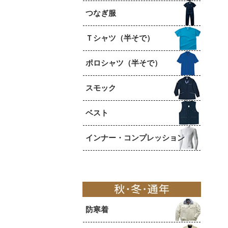
つなぎ服
Ｔシャツ（半そで）
ポロシャツ（半そで）
スモック
ベスト
インナー・コンプレッション
防寒着