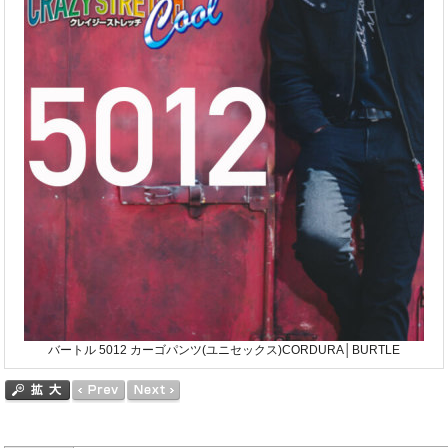
バートル 5012 カーゴパンツ(ユニセックス)CORDURA│BURTLE