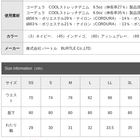
コーデュラ COOLストレッチデニム 6.5oz（伸長率27％）製
コーデュラ COOLストレッチデニム 6.0oz（伸長率35％）製品
使用素材
綿56％・ポリエステル29％・ナイロン（CORDURA）・14％・ポ
綿63％・ポリエステル21％・ナイロン（CORDURA）・13％・ポリ
カラー
（3）ネイビー、（45）インディゴ、（60）アッシュグレー、（6
メーカー
株式会社 バートル BURTLE Co.,LTD.
Size information（cm）
サイズ
SS
S
M
L
LL
3L
ウエス
70
74
78
82
86
90
ト
股下
80
80
80
80
80
80
わたり
29
30
31
32
33.5
35
幅