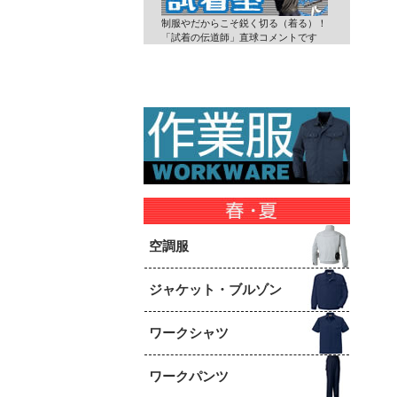
制服やだからこそ鋭く切る（着る）！
「試着の伝道師」直球コメントです
空調服
ジャケット・ブルゾン
ワークシャツ
ワークパンツ