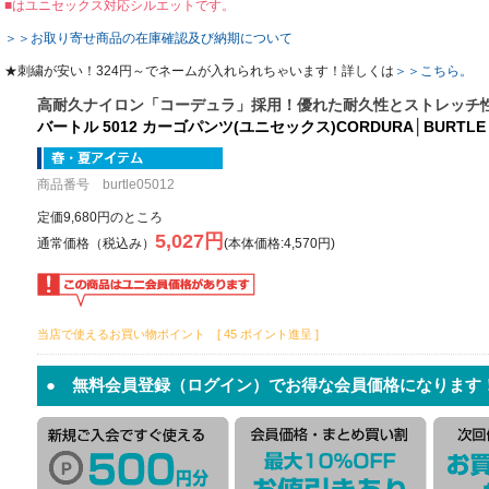
■はユニセックス対応シルエットです。
＞＞お取り寄せ商品の在庫確認及び納期について
★刺繍が安い！324円～でネームが入れられちゃいます！詳しくは
＞＞こちら。
高耐久ナイロン「コーデュラ」採用！優れた耐久性とストレッチ
バートル 5012 カーゴパンツ(ユニセックス)CORDURA│BURTLE
商品番号 burtle05012
定価9,680円のところ
5,027円
通常価格（税込み）
(本体価格:4,570円)
当店で使えるお買い物ポイント [ 45 ポイント進呈 ]
● 無料会員登録（ログイン）でお得な会員価格になります