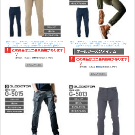
【通年】自由に、オールラウンドに着回せる新しいスタイルのワークパ
自由に、オールラウンドに着回せる新しいスタイルのワークパンツ。
ンツ。〈G・カーゴシリーズ〉
コーコス信岡 G-8013 スタイリッシュス
〈G・カーゴシリーズ〉
コーコス信岡 G-6015 ミリタリーストレッチジ
トレッチストレートパンツ│GLADIATOR G-BOTTOM［19AW］
ョガーカーゴパンツ│GLADIATOR G-CARGO［19AW］
通常価格（税込み）
3,817円
(本体価格:3,470円)
通常価格（税込み）
3,817円
(本体価格:3,470円)