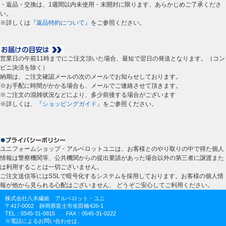
・返品・交換は、1週間以内未使用・未開封に限ります、あらかじめご了承くださ
い。
※詳しくは
『返品特約について』
をご参照ください。
営業日の午前11時までにご注文頂いた場合、最短で翌日の発送となります。（コン
ビニ決済を除く）
納期は、ご注文確認メールの次のメールでお知らせしております。
※お手配に時間がかかる場合も、メールでご連絡させて頂きます。
※ご注文の混雑状況などにより、多少前後する場合がございます
※詳しくは、
『ショッピングガイド』
をご参照ください。
ユニフォームショップ・アルベロットユニは、お客様とのやり取りの中で得た個人
情報は警察機関等、公共機関からの提出要請があった場合以外の第三者に譲渡また
は利用することは一切ございません。
ご注文送信等にはSSLで暗号化するシステムを採用しております。お客様の個人情
報が他から見られる心配はございません、 どうぞご安心してご利用ください。
株式会社八木繊維 アルベロット・ユニ
〒417-0002 静岡県富士市依田橋426-1
TEL：0545-31-0815 FAX：0545-31-0222
※電話によるお問い合わせは、