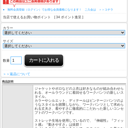
● 無料会員登録（ログイン）でお得な会員価格になります！ ご入会は ＞＞コチラ
当店で使えるお買い物ポイント [ 34 ポイント進呈 ]
カラー
サイズ
数量
＞＞返品について
商品説明
ジャケットやポロなどの上衣は好きなものが組み合わせら
れる、オールラウンドに着回せるワークパンツの新しいス
タイル。
カラーやシルエット、ディテールはビンテージパンツのよ
うなスタイルを踏襲しながら、ワークパンツとして求めら
れる丈夫さ、着やすさに徹底的にこだわった新しいコンセ
プトのワークパンツです。
ストレッチ生地を使用しているので、『伸縮性』『フィッ
ト感』『動きやすさ』は抜群！