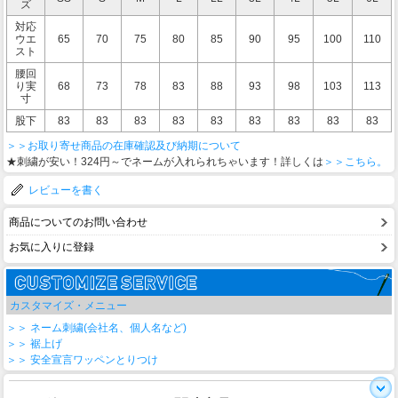
ズ
対応
ウエ
65
70
75
80
85
90
95
100
110
スト
腰回
り実
68
73
78
83
88
93
98
103
113
寸
股下
83
83
83
83
83
83
83
83
83
＞＞お取り寄せ商品の在庫確認及び納期について
★刺繍が安い！324円～でネームが入れられちゃいます！詳しくは
＞＞こちら。
レビューを書く
商品についてのお問い合わせ
お気に入りに登録
カスタマイズ・メニュー
＞＞ ネーム刺繍(会社名、個人名など)
＞＞ 裾上げ
＞＞ 安全宣言ワッペンとりつけ