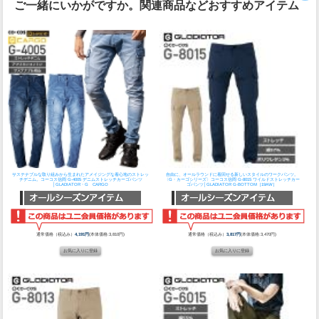
ご一緒にいかがですか。関連商品などおすすめアイテム
サステナブルな取り組みから生まれたアメイジングな着心地のストレッ
自由に、オールラウンドに着回せる新しいスタイルのワークパンツ。
チデニム。
コーコス信岡 G-4005 デニムストレッチカーゴパンツ
〈G・カーゴシリーズ〉
コーコス信岡 G-8015 ワイルドストレッチカー
│GLADIATOR・G CARGO
ゴパンツ│GLADIATOR G-BOTTOM［19AW］
通常価格（税込み）
4,191円
(本体価格:3,810円)
通常価格（税込み）
3,817円
(本体価格:3,470円)