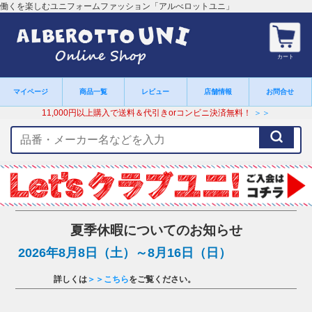
働くを楽しむユニフォームファッション「アルべロットユニ」
カート
マイページ
商品一覧
レビュー
店舗情報
お問合せ
11,000円以上購入で送料＆代引きorコンビニ決済無料！
＞＞
検
索
キ
ー
ワ
ー
ド
夏季休暇についてのお知らせ
2026年8月8日（土）～8月16日（日）
詳しくは
＞＞こちら
をご覧ください。