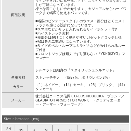
ラインをきれいに見せることで、スタイリッシュな着こな
しが可能になっています。
様々な着こなしに合わせやすく、カジュアルからハードワ
ークまで幅広く使えるパンツです。
商品説明
■幅広のビンテージスタイルのウエスト部分はとくにスト
レッチを感じる設計になっています。
■スマホなどがサッと入れられるサイドポケット付き
■ハイストレッチ素材
■股部分は裂けにくく動きやすいガゼットクロッチ仕様
■裾は巻き二重縫いになっています。
■サイドのベルトループはカラビナなどがかけられるルー
プ付き
■フロントジップは頑丈でずり落ちない『YKK製3YG』フ
ァスナー
シルエットは細身の『スタイリッシュシルエット』
使用素材
ストレッチチノ （綿97％、ポリウレタン3％）
（1）ネイビー、（14）カーキ、（28）ブリック、（44）
カラー
タンカーキ
株式会社コーコス信岡 CO-COS NOBUOKA ブランド／
メーカー
GLADIATOR ARMOR FOR WORK （グラディエータ
ー・アーマー・フォーワーク）
Size information（cm）
サイ
SS
S
M
L
LL
3L
4L
5L
6L