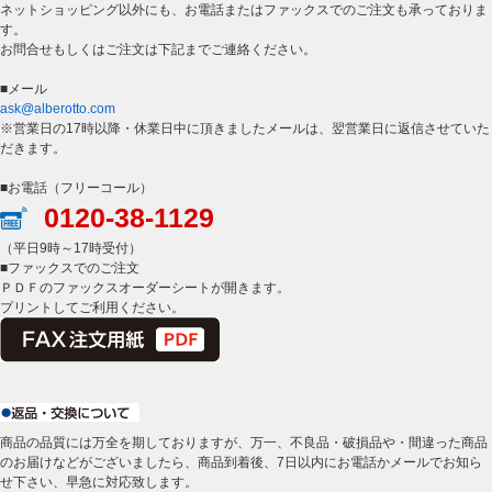
ネットショッピング以外にも、お電話またはファックスでのご注文も承っておりま
す。
お問合せもしくはご注文は下記までご連絡ください。
■メール
ask@alberotto.com
※営業日の17時以降・休業日中に頂きましたメールは、翌営業日に返信させていた
だきます。
■お電話（フリーコール）
0120-38-1129
（平日9時～17時受付）
■ファックスでのご注文
ＰＤＦのファックスオーダーシートが開きます。
プリントしてご利用ください。
商品の品質には万全を期しておりますが、万一、不良品・破損品や・間違った商品
のお届けなどがございましたら、商品到着後、7日以内にお電話かメールでお知ら
せ下さい、早急に対応致します。