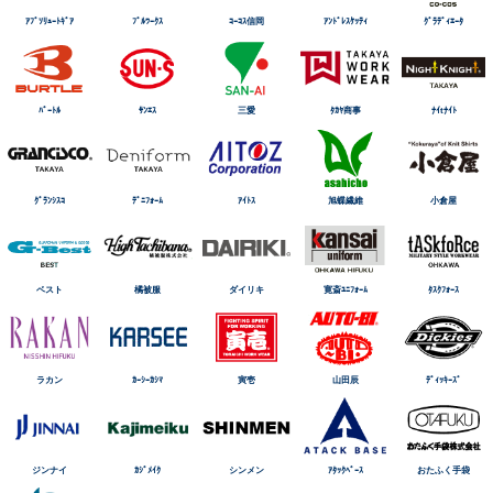
ｱﾌﾞｿﾘｭｰﾄｷﾞｱ
ﾌﾞﾙﾜｰｸｽ
ｺｰｺｽ信岡
ｱﾝﾄﾞﾚｽｹｯﾃｨ
ｸﾞﾗﾃﾞｨｴｰﾀ
ﾊﾞｰﾄﾙ
ｻﾝｴｽ
三愛
ﾀｶﾔ商事
ﾅｲtﾅｲﾄ
ｸﾞﾗﾝｼｽｺ
ﾃﾞﾆﾌｫｰﾑ
ｱｲﾄｽ
旭蝶繊維
小倉屋
ベスト
橘被服
ダイリキ
寛斎ﾕﾆﾌｫｰﾑ
ﾀｽｸﾌｫｰｽ
ラカン
ｶｰｼｰｶｼﾏ
寅壱
山田辰
ﾃﾞｨｯｷｰｽﾞ
ジンナイ
ｶｼﾞﾒｲｸ
シンメン
ｱﾀｯｸﾍﾞｰｽ
おたふく手袋