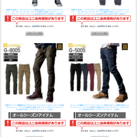
【通年】自由に、オールラウンドに着回せる新しいスタイルのワークパ
【通年】自由に、オールラウンドに着回せる新しいスタイルのワークパ
ンツ。〈G・カーゴシリーズ〉
コーコス信岡 G-5015 スタイリッシュス
ンツ。〈G・カーゴシリーズ〉
コーコス信岡 G-5013 スタイリッシュス
トレッチストレートカーゴパンツ│GLADIATOR G-CARGO［19AW］
トレッチストレートパンツ│GLADIATOR G-BOTTOM［19AW］
通常価格（税込み）
3,817円
(本体価格:3,470円)
通常価格（税込み）
3,817円
(本体価格:3,470円)
蛇腹プリーツで機能美をプラスしたワイルド＆クールなバイカーズ仕様
ストレッチ素材にテーパードシルエットで動きやすさと美脚を両立した
ワークパンツ。
コーコス信岡 G-8005 Gカーゴ ワイルドカーゴパンツ
ワークパンツ！
コーコス信岡 G-5005 Gカーゴ スタイリッシュカーゴパ
│GLADIATOR（グラディエーター）［17SS］
ンツ│GLADIATOR（グラディエーター）［17SS］
通常価格（税込み）
3,817円
(本体価格:3,470円)
通常価格（税込み）
3,817円
(本体価格:3,470円)