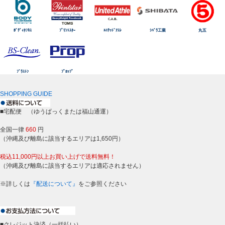
ﾎﾞﾃﾞｨﾀﾌﾈｽ
ﾌﾟﾘﾝﾄｽﾀｰ
ﾕﾆﾃｯﾄﾞｱｽﾚ
ｼﾊﾞﾗ工業
丸五
ﾌﾞﾗｽﾄﾝ
ﾌﾟﾛｯﾌﾟ
SHOPPING GUIDE
■宅配便 （ゆうぱっくまたは福山通運）
全国一律
660
円
（沖縄及び離島に該当するエリアは1,650円）
税込11,000円以上お買い上げで送料無料！
（沖縄及び離島に該当するエリアは適応されません）
※詳しくは
『配送について』
をご参照ください
■クレジット決済（一括払い）