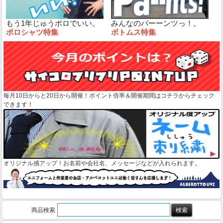
もう1年じゅうポロでいい。
みんなのパーーンツっ！。
ポロシャツ特集
ボトムス特集
毎月10日からと20日から開催！ポイント倍率＆開催期間はコチラからチェック
できます！
オリジナル感アップ！お名前や会社名、メッセージなどが入れられます。
商品検索