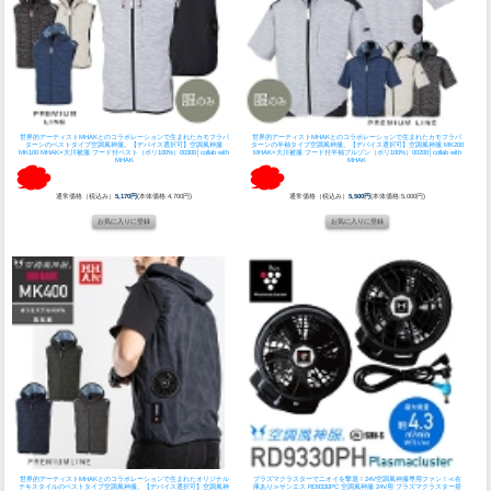
世界的アーティストMHAKとのコラボレーションで生まれたカモフラパ
世界的アーティストMHAKとのコラボレーションで生まれたカモフラパ
ターンのベストタイプ空調風神服。
【デバイス選択可】空調風神服
ターンの半袖タイプ空調風神服。
【デバイス選択可】空調風神服 MK200
MK100 MHAK×大川被服 フード付ベスト（ポリ100%）00300│collab with
MHAK×大川被服 フード付半袖ブルゾン（ポリ100%）00200│collab with
MHAK
MHAK
通常価格（税込み）
5,170円
(本体価格:4,700円)
通常価格（税込み）
5,500円
(本体価格:5,000円)
世界的アーティストMHAKとのコラボレーションで生まれたオリジナル
プラズマクラスターでニオイを撃退！24V空調風神服専用ファン！
≪在
テキスタイルのベストタイプ空調風神服。
【デバイス選択可】空調風神
庫あり≫サンエス RD9330PC 空調風神服 24V用 プラズマクラスター搭