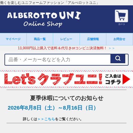
働くを楽しむユニフォームファッション「アルべロットユニ」
カート
マイページ
商品一覧
レビュー
店舗情報
お問合せ
11,000円以上購入で送料＆代引きorコンビニ決済無料！
＞＞
検
索
キ
ー
ワ
ー
ド
夏季休暇についてのお知らせ
2026年8月8日（土）～8月16日（日）
詳しくは
＞＞こちら
をご覧ください。