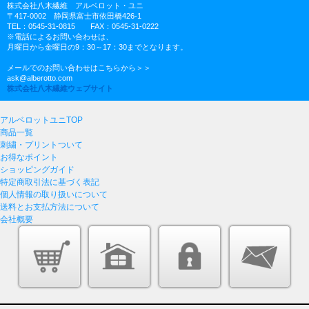
株式会社八木繊維 アルベロット・ユニ
〒417-0002 静岡県富士市依田橋426-1
TEL：0545-31-0815 FAX：0545-31-0222
※電話によるお問い合わせは、
月曜日から金曜日の9：30～17：30までとなります。
メールでのお問い合わせはこちらから＞＞
ask@alberotto.com
株式会社八木繊維ウェブサイト
アルベロットユニTOP
商品一覧
刺繍・プリントついて
お得なポイント
ショッピングガイド
特定商取引法に基づく表記
個人情報の取り扱いについて
送料とお支払方法について
会社概要