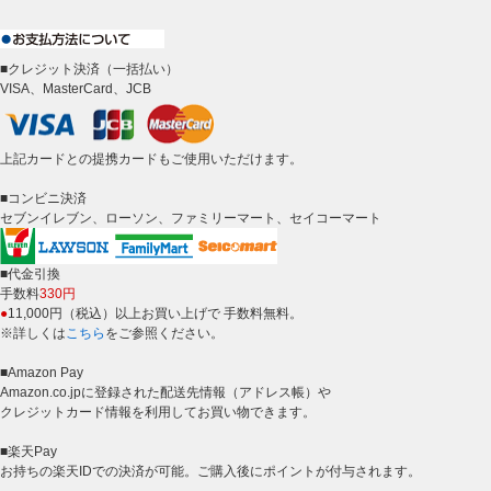
■クレジット決済（一括払い）
VISA、MasterCard、JCB
上記カードとの提携カードもご使用いただけます。
■コンビニ決済
セブンイレブン、ローソン、ファミリーマート、セイコーマート
■代金引換
手数料
330円
●
11,000円（税込）以上お買い上げで 手数料無料。
※詳しくは
こちら
をご参照ください。
■Amazon Pay
Amazon.co.jpに登録された配送先情報（アドレス帳）や
クレジットカード情報を利用してお買い物できます。
■楽天Pay
お持ちの楽天IDでの決済が可能。ご購入後にポイントが付与されます。