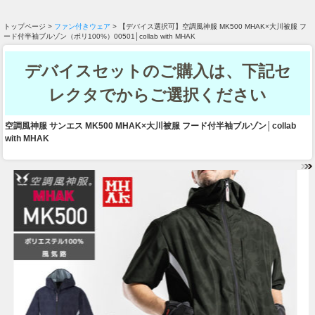
トップページ >
ファン付きウェア
> 【デバイス選択可】空調風神服 MK500 MHAK×大川被服 フ
ード付半袖ブルゾン（ポリ100%）00501│collab with MHAK
デバイスセットのご購入は、下記セ
レクタでからご選択ください
空調風神服 サンエス MK500 MHAK×大川被服 フード付半袖ブルゾン│collab
with MHAK