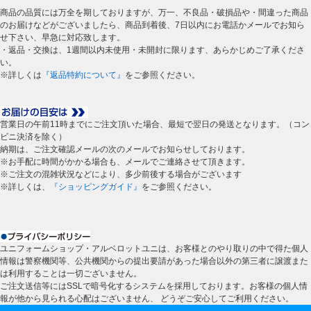
商品の品質には万全を期しておりますが、万一、不良品・破損品や・間違った商品
のお届けなどがございましたら、商品到着後、7日以内にお電話かメールでお知ら
せ下さい、早急に対応致します。
・返品・交換は、1週間以内未使用・未開封に限ります、あらかじめご了承くださ
い。
※詳しくは
『返品特約について』
をご参照ください。
営業日の午前11時までにご注文頂いた場合、最短で翌日の発送となります。（コン
ビニ決済を除く）
納期は、ご注文確認メールの次のメールでお知らせしております。
※お手配に時間がかかる場合も、メールでご連絡させて頂きます。
※ご注文の混雑状況などにより、多少前後する場合がございます
※詳しくは、
『ショッピングガイド』
をご参照ください。
ユニフォームショップ・アルベロットユニは、お客様とのやり取りの中で得た個人
情報は警察機関等、公共機関からの提出要請があった場合以外の第三者に譲渡また
は利用することは一切ございません。
ご注文送信等にはSSLで暗号化するシステムを採用しております。お客様の個人情
報が他から見られる心配はございません、 どうぞご安心してご利用ください。