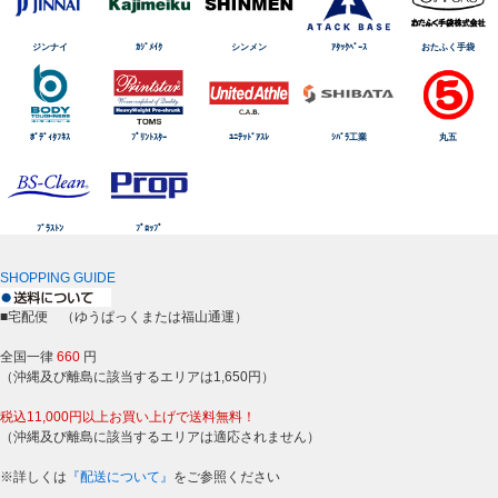
ジンナイ
ｶｼﾞﾒｲｸ
シンメン
ｱﾀｯｸﾍﾞｰｽ
おたふく手袋
ﾎﾞﾃﾞｨﾀﾌﾈｽ
ﾌﾟﾘﾝﾄｽﾀｰ
ﾕﾆﾃｯﾄﾞｱｽﾚ
ｼﾊﾞﾗ工業
丸五
ﾌﾞﾗｽﾄﾝ
ﾌﾟﾛｯﾌﾟ
SHOPPING GUIDE
■宅配便 （ゆうぱっくまたは福山通運）
全国一律
660
円
（沖縄及び離島に該当するエリアは1,650円）
税込11,000円以上お買い上げで送料無料！
（沖縄及び離島に該当するエリアは適応されません）
※詳しくは
『配送について』
をご参照ください