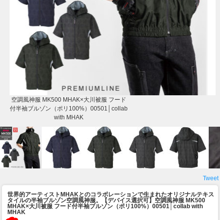
空調風神服 MK500 MHAK×大川被服 フード
付半袖ブルゾン（ポリ100%）00501│collab
with MHAK
Tweet
世界的アーティストMHAKとのコラボレーションで生まれたオリジナルテキス
タイルの半袖ブルゾン空調風神服。
【デバイス選択可】空調風神服 MK500
MHAK×大川被服 フード付半袖ブルゾン（ポリ100%）00501│collab with
MHAK