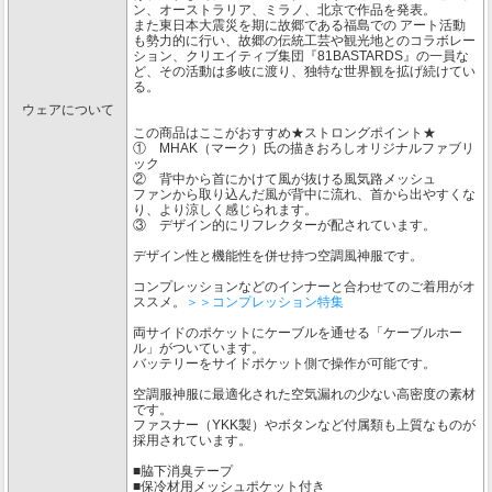
ン、オーストラリア、ミラノ、北京で作品を発表。
また東日本大震災を期に故郷である福島での アート活動
も勢力的に行い、故郷の伝統工芸や観光地とのコラボレー
ション、クリエイティブ集団『81BASTARDS』の一員な
ど、その活動は多岐に渡り、独特な世界観を拡げ続けてい
る。
ウェアについて
この商品はここがおすすめ★ストロングポイント★
① MHAK（マーク）氏の描きおろしオリジナルファブリ
ック
② 背中から首にかけて風が抜ける風気路メッシュ
ファンから取り込んだ風が背中に流れ、首から出やすくな
り、より涼しく感じられます。
③ デザイン的にリフレクターが配されています。
デザイン性と機能性を併せ持つ空調風神服です。
コンプレッションなどのインナーと合わせてのご着用がオ
ススメ。
＞＞コンプレッション特集
両サイドのポケットにケーブルを通せる「ケーブルホー
ル」がついています。
バッテリーをサイドポケット側で操作が可能です。
空調服神服に最適化された空気漏れの少ない高密度の素材
です。
ファスナー（YKK製）やボタンなど付属類も上質なものが
採用されています。
■脇下消臭テープ
■保冷材用メッシュポケット付き