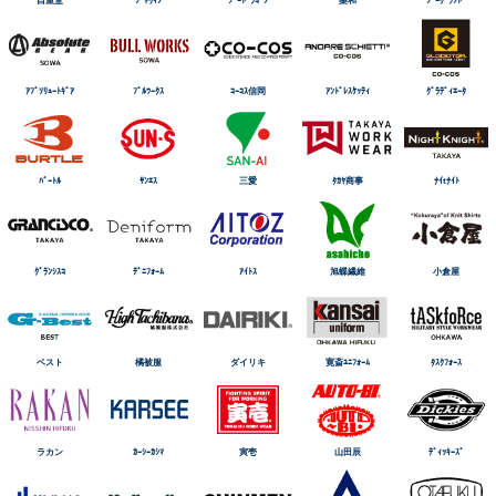
自重堂
ｼﾞｬｳｨﾝ
ｼﾞｰﾄﾞﾗｺﾞﾝ
桑和
ｼﾞｰｸﾞﾗﾝﾄﾞ
ｱﾌﾞｿﾘｭｰﾄｷﾞｱ
ﾌﾞﾙﾜｰｸｽ
ｺｰｺｽ信岡
ｱﾝﾄﾞﾚｽｹｯﾃｨ
ｸﾞﾗﾃﾞｨｴｰﾀ
ﾊﾞｰﾄﾙ
ｻﾝｴｽ
三愛
ﾀｶﾔ商事
ﾅｲtﾅｲﾄ
ｸﾞﾗﾝｼｽｺ
ﾃﾞﾆﾌｫｰﾑ
ｱｲﾄｽ
旭蝶繊維
小倉屋
ベスト
橘被服
ダイリキ
寛斎ﾕﾆﾌｫｰﾑ
ﾀｽｸﾌｫｰｽ
ラカン
ｶｰｼｰｶｼﾏ
寅壱
山田辰
ﾃﾞｨｯｷｰｽﾞ