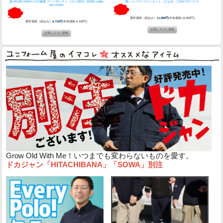
服 MK400 MHAK×大川被服 フード付ベスト（ポリ100%）00300│collab
載ハイパワーファンセット（ななめ）│SUN-Sデバイス
with MHAK
通常価格（税込み）
11,880円
(本体価格:10,800円)
通常価格（税込み）
6,710円
(本体価格:6,100円)
Grow Old With Me！いつまでも変わらないものを愛す。
ドカジャン「HITACHIBANA」「SOWA」別注