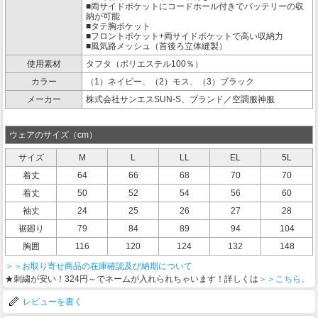
■両サイドポケットにコードホール付きでバッテリーの収
納が可能
■タテ胸ポケット
■フロントポケット+両サイドポケットで高い収納力
■風気路メッシュ（首後ろ立体縫製）
使用素材
タフタ（ポリエステル100％）
カラー
（1）ネイビー、（2）モス、（3）ブラック
メーカー
株式会社サンエスSUN-S、ブランド／空調服神服
ウェアのサイズ（cm）
サイズ
M
L
LL
EL
5L
着丈
64
66
68
70
70
着丈
50
52
54
56
60
袖丈
24
25
26
27
28
裾廻り
79
84
89
94
104
胸囲
116
120
124
132
148
＞＞お取り寄せ商品の在庫確認及び納期について
★刺繍が安い！324円～でネームが入れられちゃいます！詳しくは
＞＞こちら。
レビューを書く