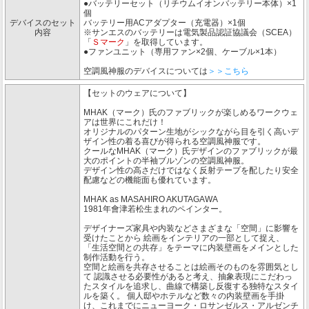
●バッテリーセット（リチウムイオンバッテリー本体）×1
個
デバイスのセット
バッテリー用ACアダプター（充電器）×1個
内容
※サンエスのバッテリーは電気製品認証協議会（SCEA）
「
Ｓマーク
」を取得しています。
●ファンユニット（専用ファン×2個、ケーブル×1本）
空調風神服のデバイスについては
＞＞こちら
【セットのウェアについて】
MHAK（マーク）氏のファブリックが楽しめるワークウェ
アは世界にこれだけ！
オリジナルのパターン生地がシックながら目を引く高いデ
ザイン性の着る喜びが得られる空調風神服です。
クールなMHAK（マーク）氏デザインのファブリックが最
大のポイントの半袖ブルゾンの空調風神服。
デザイン性の高さだけではなく反射テープを配したり安全
配慮などの機能面も優れています。
MHAK as MASAHIRO AKUTAGAWA
1981年會津若松生まれのペインター。
デザイナーズ家具や内装などさまざまな「空間」に影響を
受けたことから 絵画をインテリアの一部として捉え、
「生活空間との共存」をテーマに内装壁画をメインとした
制作活動を行う。
空間と絵画を共存させることは絵画そのものを雰囲気とし
て 認識させる必要性があると考え、抽象表現にこだわっ
たスタイルを追求し、曲線で構築し反復する独特なスタイ
ルを築く。 個人邸やホテルなど数々の内装壁画を手掛
け、これまでにニューヨーク・ロサンゼルス・アルゼンチ