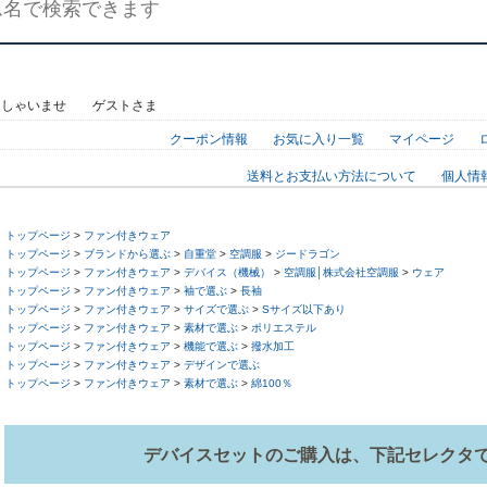
っしゃいませ ゲストさま
クーポン情報
お気に入り一覧
マイページ
送料とお支払い方法について
個人情
トップページ
>
ファン付きウェア
トップページ
>
ブランドから選ぶ
>
自重堂
>
空調服
>
ジードラゴン
トップページ
>
ファン付きウェア
>
デバイス（機械）
>
空調服│株式会社空調服
>
ウェア
トップページ
>
ファン付きウェア
>
袖で選ぶ
>
長袖
トップページ
>
ファン付きウェア
>
サイズで選ぶ
>
Sサイズ以下あり
トップページ
>
ファン付きウェア
>
素材で選ぶ
>
ポリエステル
トップページ
>
ファン付きウェア
>
機能で選ぶ
>
撥水加工
トップページ
>
ファン付きウェア
>
デザインで選ぶ
トップページ
>
ファン付きウェア
>
素材で選ぶ
>
綿100％
デバイスセットのご購入は、下記セレクタ