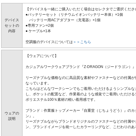
【デバイスを一緒にご購入いただく場合はセレクタでご選択くださ
●バッテリーセット（リチウムイオンバッテリー本体）×1個
デバイス
バッテリー用ACアダプター（充電器）×1個
セットの
●専用ファン×2個
内容
● ケーブル×1本
空調服のデバイスについては
＞＞こちら
【ウェアについて】
カジュアルワークウェアブランド『Z-DRAGON（ジードラゴン）
リーズナブルな価格なのに高品質な素材やファスナーなどの付属が
なっています。
こちらはどんなワークシーンでもご着用いただけるようシンプルな
し、ポケットの配置など、作業着のような感覚でご着用いただける
ポリエステル100％素材の軽い着用感です。
ブランド：作業服トップメーカー『自重堂（じちょうどう）』のカ
ウェアの
ン』。
説明
リーズナブルながらブランドオリジナルのファスナーなどの付属や
ン、ブランドイメージを統一したカラーリングなど、こだわりのあ