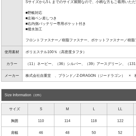
Sサイズから5Ｌまでのサイズ展開なので、小柄な方もご着用いた
■野帳対応
■左袖ペン差しつき
■右内側バッテリー専用ポケット付き
■撥水加工
フロントファスナー／樹脂ファスナー、ポケットファスナー／樹脂
使用素材
ポリエステル100％（高密度タフタ）
カラー
（11）ネービー、（36）シルバー、（39）アースグリーン、（13
メーカー
株式会社自重堂 、ブランド／Z-DRAGON（ジードラゴン） ×
Size Information（cm）
サイズ
S
M
L
LL
胸囲
110
114
118
122
肩幅
46
48
50
52