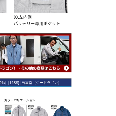
100%）[19SS]│自重堂（ジードラゴン）
カラーバリエーション