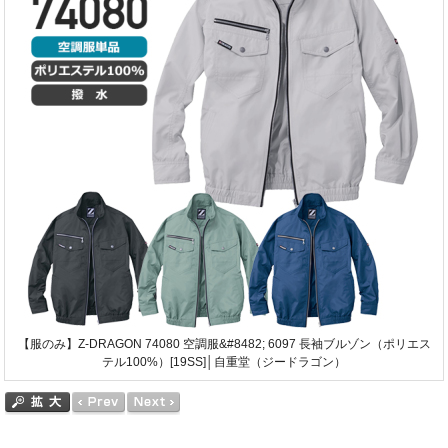
【服のみ】Z-DRAGON 74080 空調服&#8482; 6097 長袖ブルゾン（ポリエス
テル100%）[19SS]│自重堂（ジードラゴン）