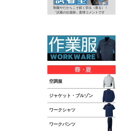
制服やだからこそ鋭く切る（着る）！
「試着の伝道師」直球コメントです
空調服
ジャケット・ブルゾン
ワークシャツ
ワークパンツ