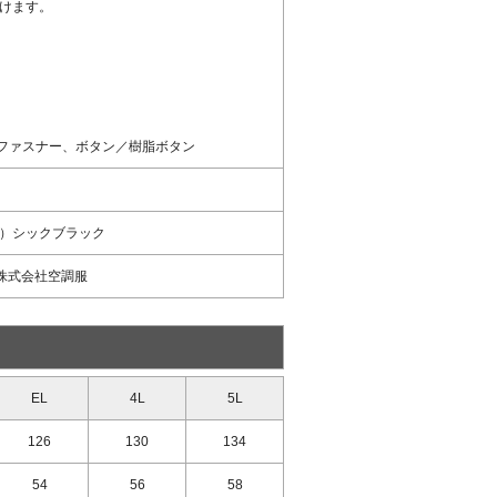
だけます。
ファスナー、ボタン／樹脂ボタン
1）シックブラック
 株式会社空調服
EL
4L
5L
126
130
134
54
56
58