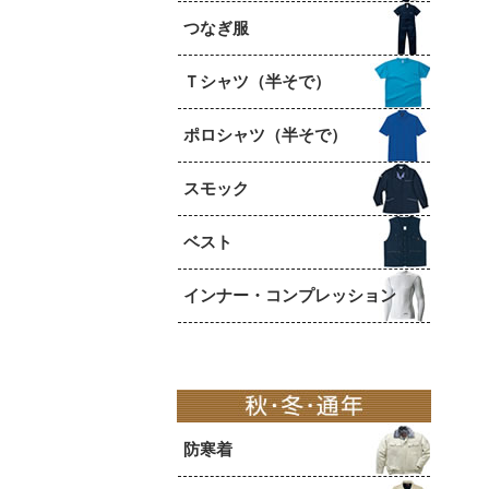
つなぎ服
Ｔシャツ（半そで）
ポロシャツ（半そで）
スモック
ベスト
インナー・コンプレッション
防寒着