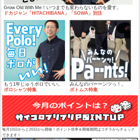
Grow Old With Me！いつまでも変わらないものを愛す。
ドカジャン「HITACHIBANA」「SOWA」別注
もう1年じゅうポロでいい。
みんなのパーーンツっ！。
ポロシャツ特集
ボトムス特集
毎月10日からと20日から開催！ポイント倍率＆開催期間はコチラからチェック
できます！