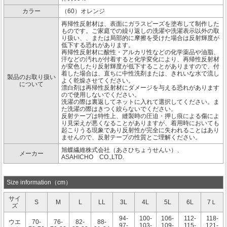
カラー
（60）オレンジ
再帰性反射材は、表面にガラスビーズを塗布して制作した
ものです。ご家庭での繰り返しの洗濯や洗濯表示以外の取
り扱い、、または局部的に摩擦を受けた場合は反射輝度が
低下する恐れがあります。
再帰性反射材に酸性・アルカリ性などの化学薬品や油脂、
汗などの汚れが付着すると化学変化により、再帰性反射材
が変色したり反射輝度が低下することがありますので、付
着した場合は、直ちに中性洗剤または、きれいな水で流し
製品のお取り扱い
よく乾燥させてください。
について
漂白剤は再帰性反射材にダメージを与える恐れがあります
ので使用しないでください。
洗濯の際は裏返してネットに入れて選択してください。ま
た洗濯の際はきつく絞らないでください。
反射テープは特性上、縫製時の圧迫・押し痕による傷によ
り見栄えが悪くなることがありますが、着用時においても
起こりうる現象であり反射性が完全に失われることはあり
ませんので、反射テープの性質とご理解ください。
旭蝶繊維株式会社（あさひちょうせんい）、
メーカー
ASAHICHO CO.,LTD.
Size information（cm）
サイ
S
M
L
LL
3L
4L
5L
6L
7Ｌ
ズ
94-
100-
106-
112-
118-
ウエ
70-
76-
82-
88-
97-
103-
109-
115-
121-