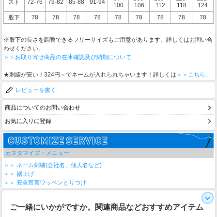
スト
72-76
79-82
85-88
91-94
100
106
112
118
124
股下
78
78
78
78
78
78
78
78
78
※股下の長さを調整できるフリーサイズもご用意があります。詳しくはお問い合
わせください。
＞＞お取り寄せ商品の在庫確認及び納期について
★刺繍が安い！324円～でネームが入れられちゃいます！詳しくは
＞＞こちら。
レビューを書く
商品についてのお問い合わせ
お気に入りに登録
カスタマイズ・メニュー
＞＞ ネーム刺繍(会社名、個人名など)
＞＞ 裾上げ
＞＞ 安全宣言ワッペンとりつけ
ご一緒にいかがですか。関連商品などおすすめアイテム