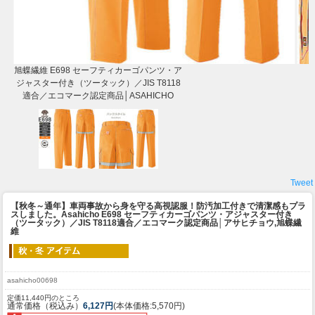
旭蝶繊維 E698 セーフティカーゴパンツ・ア
ジャスター付き（ツータック）／JIS T8118
適合／エコマーク認定商品│ASAHICHO
Tweet
【秋冬～通年】車両事故から身を守る高視認服！防汚加工付きで清潔感もプラ
スしました。
Asahicho E698 セーフティカーゴパンツ・アジャスター付き
（ツータック）／JIS T8118適合／エコマーク認定商品│アサヒチョウ,旭蝶繊
維
asahicho00698
定価11,440円のところ
通常価格（税込み）
6,127円
(本体価格:5,570円)