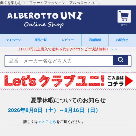
働くを楽しむユニフォームファッション「アルべロットユニ」
カート
マイページ
商品一覧
レビュー
店舗情報
お問合せ
11,000円以上購入で送料＆代引きorコンビニ決済無料！
＞＞
検
索
キ
ー
ワ
ー
ド
夏季休暇についてのお知らせ
2026年8月8日（土）～8月16日（日）
詳しくは
＞＞こちら
をご覧ください。