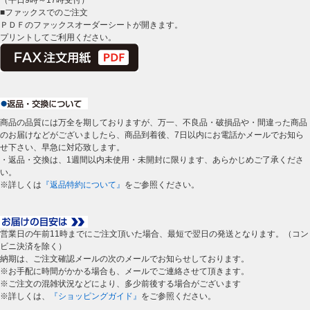
（平日9時～17時受付）
■ファックスでのご注文
ＰＤＦのファックスオーダーシートが開きます。
プリントしてご利用ください。
商品の品質には万全を期しておりますが、万一、不良品・破損品や・間違った商品
のお届けなどがございましたら、商品到着後、7日以内にお電話かメールでお知ら
せ下さい、早急に対応致します。
・返品・交換は、1週間以内未使用・未開封に限ります、あらかじめご了承くださ
い。
※詳しくは
『返品特約について』
をご参照ください。
営業日の午前11時までにご注文頂いた場合、最短で翌日の発送となります。（コン
ビニ決済を除く）
納期は、ご注文確認メールの次のメールでお知らせしております。
※お手配に時間がかかる場合も、メールでご連絡させて頂きます。
※ご注文の混雑状況などにより、多少前後する場合がございます
※詳しくは、
『ショッピングガイド』
をご参照ください。