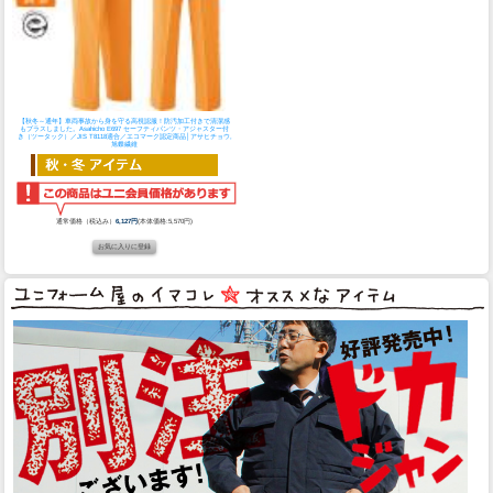
【秋冬～通年】車両事故から身を守る高視認服！防汚加工付きで清潔感
もプラスしました。
Asahicho E697 セーフティパンツ・アジャスター付
き（ツータック）／JIS T8118適合／エコマーク認定商品│アサヒチョウ,
旭蝶繊維
通常価格（税込み）
6,127円
(本体価格:5,570円)