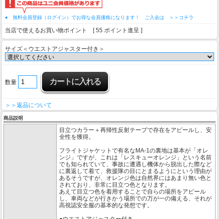
● 無料会員登録（ログイン）でお得な会員価格になります！ ご入会は ＞＞コチラ
当店で使えるお買い物ポイント [ 55 ポイント進呈 ]
サイズ＜ウエストアジャスター付き＞
数量
＞＞返品について
商品説明
目立つカラー＋再帰性反射テープで存在をアピールし、安
全性を獲得。
フライトジャケットで有名なMA-1の裏地は基本が「オレ
ンジ」ですが、これは「レスキューオレンジ」という名前
でも知られていて、事故に遭遇し機体から脱出した際など
に裏返して着て、救援隊の目にとまるようにという理由が
あるそうですが、オレンジ色は自然界にはあまり無い色と
されており、非常に目立つ色となります。
あえて目立つ色を着用することで自らの場所をアピール
し、車両などが行きかう場所での万が一の備える、それが
高視認安全服の基本的な発想です。