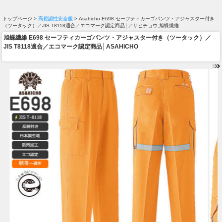
トップページ >
高視認性安全服
> Asahicho E698 セーフティカーゴパンツ・アジャスター付き
（ツータック）／JIS T8118適合／エコマーク認定商品│アサヒチョウ,旭蝶繊維
旭蝶繊維 E698 セーフティカーゴパンツ・アジャスター付き（ツータック）／
JIS T8118適合／エコマーク認定商品│ASAHICHO