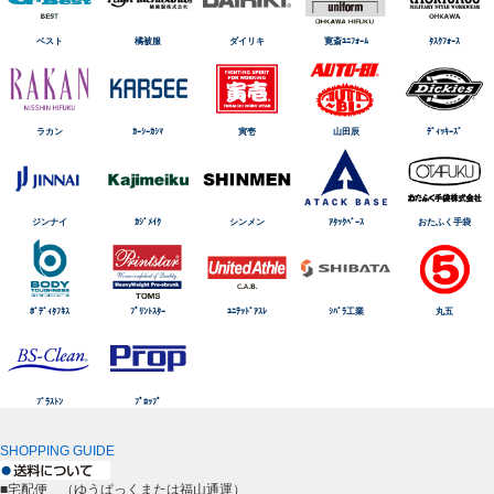
ベスト
橘被服
ダイリキ
寛斎ﾕﾆﾌｫｰﾑ
ﾀｽｸﾌｫｰｽ
ラカン
ｶｰｼｰｶｼﾏ
寅壱
山田辰
ﾃﾞｨｯｷｰｽﾞ
ジンナイ
ｶｼﾞﾒｲｸ
シンメン
ｱﾀｯｸﾍﾞｰｽ
おたふく手袋
ﾎﾞﾃﾞｨﾀﾌﾈｽ
ﾌﾟﾘﾝﾄｽﾀｰ
ﾕﾆﾃｯﾄﾞｱｽﾚ
ｼﾊﾞﾗ工業
丸五
ﾌﾞﾗｽﾄﾝ
ﾌﾟﾛｯﾌﾟ
SHOPPING GUIDE
■宅配便 （ゆうぱっくまたは福山通運）