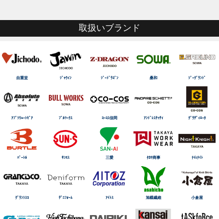
取扱いブランド
自重堂
ｼﾞｬｳｨﾝ
ｼﾞｰﾄﾞﾗｺﾞﾝ
桑和
ｼﾞｰｸﾞﾗﾝﾄﾞ
ｱﾌﾞｿﾘｭｰﾄｷﾞｱ
ﾌﾞﾙﾜｰｸｽ
ｺｰｺｽ信岡
ｱﾝﾄﾞﾚｽｹｯﾃｨ
ｸﾞﾗﾃﾞｨｴｰﾀ
ﾊﾞｰﾄﾙ
ｻﾝｴｽ
三愛
ﾀｶﾔ商事
ﾅｲtﾅｲﾄ
ｸﾞﾗﾝｼｽｺ
ﾃﾞﾆﾌｫｰﾑ
ｱｲﾄｽ
旭蝶繊維
小倉屋