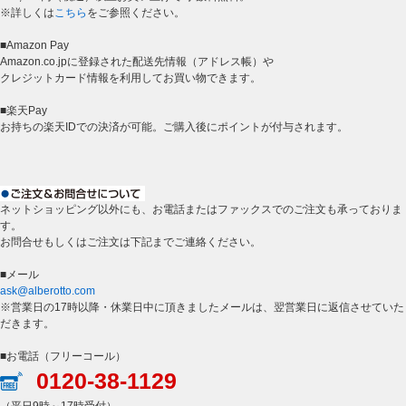
※詳しくは
こちら
をご参照ください。
■Amazon Pay
Amazon.co.jpに登録された配送先情報（アドレス帳）や
クレジットカード情報を利用してお買い物できます。
■楽天Pay
お持ちの楽天IDでの決済が可能。ご購入後にポイントが付与されます。
ネットショッピング以外にも、お電話またはファックスでのご注文も承っておりま
す。
お問合せもしくはご注文は下記までご連絡ください。
■メール
ask@alberotto.com
※営業日の17時以降・休業日中に頂きましたメールは、翌営業日に返信させていた
だきます。
■お電話（フリーコール）
0120-38-1129