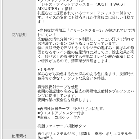
●ウエストアジャスター付き
『ジャストフィットアジャスター（JUST FIT WAIST
ADJUSTER）』搭載。
礼服などに採用されているウエストアジャスター付きで
す。サイズの変化にも対応された作業服には珍しい仕様で
す！
●光触媒防汚加工『グリーンテクター3』が施されていて汚
商品説明
れにくい！
光触媒の汚れ分解パワーを利用し、しつこい汗ジミ汚れが
お洗濯でカンタンに落ちるようになっています。
特に皮脂成分で汗ジミやエリやソデの黒ずみ・黄ばみの原
因となるオレイン酸の皮脂汚れに対しては、除去効果が高
く、繰り返しの着用後でも生地にオレイン酸が蓄積しにく
い特性があるので、清潔感が長続きします。
●ミルモア
揉みながら染色するため深みのある色に染まり、洗濯時の
色落ちが少なく、ソフトな風合いを持続。
再帰性反射テープを使用
夜間の視認性を高める幅広の再帰性反射材をブルゾンとパ
ンツに使用しています。
夜間作業の安全性を確保します。
■再帰性反射テープ 後ろひざ上に配置。
■ウエストアジャスター付き
■左右カーゴポケット付き
樹脂ファスナー／樹脂ボタン
再生ポリエステル65％、綿35％ ※再生ポリエステル全
使用素材
体の65％