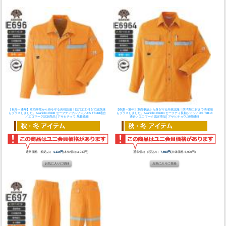
【秋冬～通年】車両事故から身を守る高視認服！防汚加工付きで清潔感
【春夏～通年】車両事故から身を守る高視認服！防汚加工付きで清潔感
もプラスしました。
Asahicho E696 セーフティブルゾン／JIS T8118適合
もプラスしました。
Asahicho E6964 セーフティ長袖シャツ／JIS T8118
／エコマーク認定商品│アサヒチョウ,旭蝶繊維
適合／エコマーク認定商品│アサヒチョウ,旭蝶繊維
通常価格（税込み）
4,334円
(本体価格:3,940円)
通常価格（税込み）
7,590円
(本体価格:6,900円)