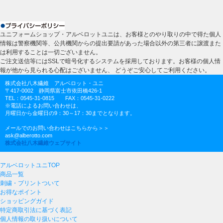
ユニフォームショップ・アルベロットユニは、お客様とのやり取りの中で得た個人
情報は警察機関等、公共機関からの提出要請があった場合以外の第三者に譲渡また
は利用することは一切ございません。
ご注文送信等にはSSLで暗号化するシステムを採用しております。お客様の個人情
報が他から見られる心配はございません、 どうぞご安心してご利用ください。
株式会社八木繊維 アルベロット・ユニ
〒417-0002 静岡県富士市依田橋426-1
TEL：0545-31-0815 FAX：0545-31-0222
※電話によるお問い合わせは、
月曜日から金曜日の9：30～17：30までとなります。
メールでのお問い合わせはこちらから＞＞
ask@alberotto.com
株式会社八木繊維ウェブサイト
アルベロットユニTOP
商品一覧
刺繍・プリントついて
お得なポイント
ショッピングガイド
特定商取引法に基づく表記
個人情報の取り扱いについて