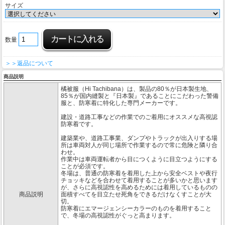
サイズ
数量
＞＞返品について
商品説明
橘被服（Hi Tachibana）は、製品の80％が日本製生地、
85％が国内縫製と『日本製』であることにこだわった警備
服と、防寒着に特化した専門メーカーです。
建設・道路工事などの作業でのご着用にオススメな高視認
防寒着です。
建築業や、道路工事業、ダンプやトラックが出入りする場
所は車両対人が同じ場所で作業するので常に危険と隣り合
わせ。
作業中は車両運転者から目につくように目立つようにする
ことが必須です。
冬場は、普通の防寒着を着用した上から安全ベストや夜行
チョッキなどを合わせて着用することが多いかと思います
が、さらに高視認性を高めるためには着用しているものの
商品説明
面積すべてを目立たせ死角をできるだけなくすことが大
切。
防寒着にエマージェンシーカラーのものを着用すること
で、冬場の高視認性がぐっと高まります。