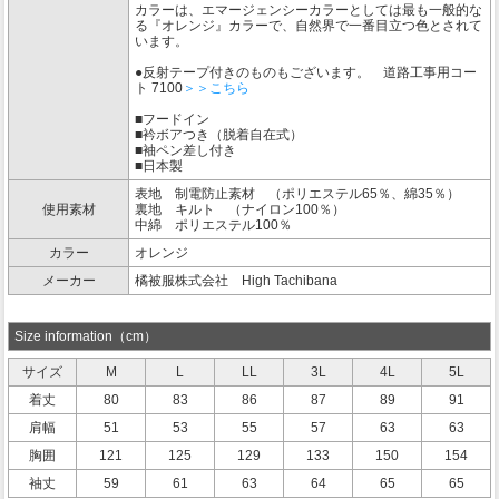
カラーは、エマージェンシーカラーとしては最も一般的な
る『オレンジ』カラーで、自然界で一番目立つ色とされて
います。
●反射テープ付きのものもございます。 道路工事用コー
ト 7100
＞＞こちら
■フードイン
■衿ボアつき（脱着自在式）
■袖ペン差し付き
■日本製
表地 制電防止素材 （ポリエステル65％、綿35％）
使用素材
裏地 キルト （ナイロン100％）
中綿 ポリエステル100％
カラー
オレンジ
メーカー
橘被服株式会社 High Tachibana
Size information（cm）
サイズ
M
L
LL
3L
4L
5L
着丈
80
83
86
87
89
91
肩幅
51
53
55
57
63
63
胸囲
121
125
129
133
150
154
袖丈
59
61
63
64
65
65