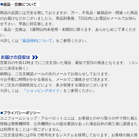
商品の品質には万全を期しておりますが、万一、不良品・破損品や・間違った商品
のお届けなどがございましたら、商品到着後、7日以内にお電話かメールでお知ら
せ下さい、早急に対応致します。
・返品・交換は、1週間以内未使用・未開封に限ります、あらかじめご了承くださ
い。
※詳しくは
『返品特約について』
をご参照ください。
営業日の午前11時までにご注文頂いた場合、最短で翌日の発送となります。（コン
ビニ決済を除く）
納期は、ご注文確認メールの次のメールでお知らせしております。
※お手配に時間がかかる場合も、メールでご連絡させて頂きます。
※ご注文の混雑状況などにより、多少前後する場合がございます
※詳しくは、
『ショッピングガイド』
をご参照ください。
ユニフォームショップ・アルベロットユニは、お客様とのやり取りの中で得た個人
情報は警察機関等、公共機関からの提出要請があった場合以外の第三者に譲渡また
は利用することは一切ございません。
ご注文送信等にはSSLで暗号化するシステムを採用しております。お客様の個人情