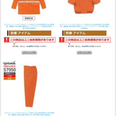
エマージェンシーカラーのオレンジで目立たせた安全対策のための防寒
エマージェンシーカラーのオレンジで目立たせた安全対策のための防寒
着。
橘被服 7100 道路工事用コート（フードイン）●反射付き[日本
着。
橘被服 7980 道路工事用ジャンパー（フードイン）[日本製]│High
製]│High Tachibana
Tachibana
通常価格（税込み）
13,189円
(本体価格:11,990円)
通常価格（税込み）
10,241円
(本体価格:9,310円)
エマージェンシーカラーのオレンジで目立たせた安全対策のための防寒
着。
橘被服 S7950 道路工事用ズボン[日本製]│High Tachibana