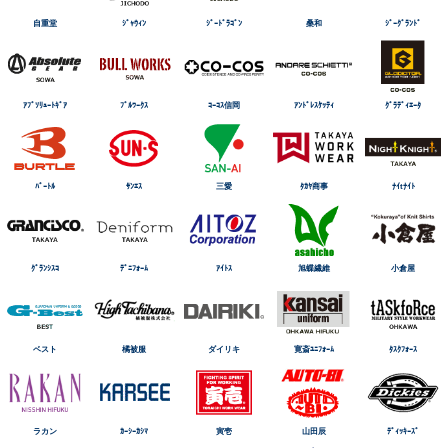
自重堂
ｼﾞｬｳｨﾝ
ｼﾞｰﾄﾞﾗｺﾞﾝ
桑和
ｼﾞｰｸﾞﾗﾝﾄﾞ
ｱﾌﾞｿﾘｭｰﾄｷﾞｱ
ﾌﾞﾙﾜｰｸｽ
ｺｰｺｽ信岡
ｱﾝﾄﾞﾚｽｹｯﾃｨ
ｸﾞﾗﾃﾞｨｴｰﾀ
ﾊﾞｰﾄﾙ
ｻﾝｴｽ
三愛
ﾀｶﾔ商事
ﾅｲtﾅｲﾄ
ｸﾞﾗﾝｼｽｺ
ﾃﾞﾆﾌｫｰﾑ
ｱｲﾄｽ
旭蝶繊維
小倉屋
ベスト
橘被服
ダイリキ
寛斎ﾕﾆﾌｫｰﾑ
ﾀｽｸﾌｫｰｽ
ラカン
ｶｰｼｰｶｼﾏ
寅壱
山田辰
ﾃﾞｨｯｷｰｽﾞ