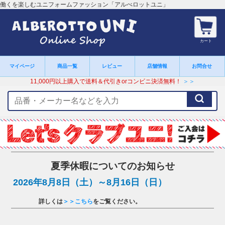
働くを楽しむユニフォームファッション「アルべロットユニ」
カート
マイページ
商品一覧
レビュー
店舗情報
お問合せ
11,000円以上購入で送料＆代引きorコンビニ決済無料！
＞＞
検
索
キ
ー
ワ
ー
ド
夏季休暇についてのお知らせ
2026年8月8日（土）～8月16日（日）
詳しくは
＞＞こちら
をご覧ください。