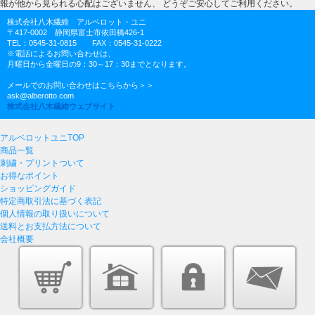
報が他から見られる心配はございません、 どうぞご安心してご利用ください。
株式会社八木繊維 アルベロット・ユニ
〒417-0002 静岡県富士市依田橋426-1
TEL：0545-31-0815 FAX：0545-31-0222
※電話によるお問い合わせは、
月曜日から金曜日の9：30～17：30までとなります。
メールでのお問い合わせはこちらから＞＞
ask@alberotto.com
株式会社八木繊維ウェブサイト
アルベロットユニTOP
商品一覧
刺繍・プリントついて
お得なポイント
ショッピングガイド
特定商取引法に基づく表記
個人情報の取り扱いについて
送料とお支払方法について
会社概要