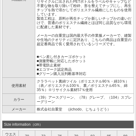
リサイクルに出されたPETボトルをラベルやキャップなど
不要な物を取り除いて粉砕、形を整えてチップにし、再生
チップを熱で溶かしてポリエステル繊維にしたものを使用
しています。
製造工程は、原料が再生チップか新しいチップかの違いだ
けで、普通のポリエステル繊維とほぼ同じ品質ながら環境
に配慮した素材です。
メーカーの自重堂は国内最大手の作業服メーカーで、縫製
や生地のクオリティに定評あり、こちらの商品は自重堂の
超定番商品で長く愛用されているシリーズです。
■ペン差し付きカーゴポケット
■測量野帳に対応したポケット
■帯電防止素材
■エコマーク認定商品
■グリーン購入法判断基準対応
クララペット裏綿ツイル（ポリエステル90％・綿10％）
使用素材
（表／ポリエステル100％、裏／ポリエステル65％、綿
35％）※リサイクル素材57％使用
（39）アースグリーン、（78）グレープ、（104）スプレ
カラー
ーグリーン
メーカー
株式会社自重堂 （jichodo、じちょうどう）
Size information（cm）
ウエス