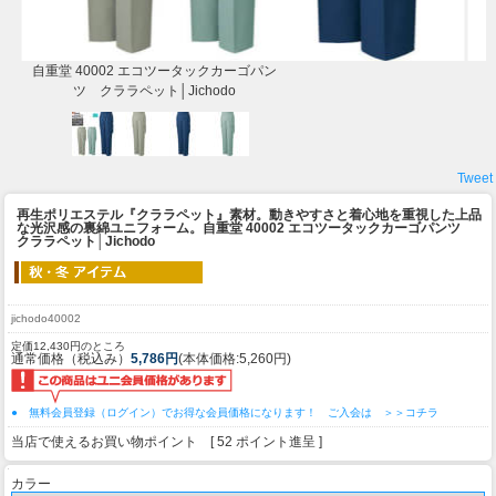
自重堂 40002 エコツータックカーゴパン
ツ クララペット│Jichodo
Tweet
再生ポリエステル『クララペット』素材。動きやすさと着心地を重視した上品
な光沢感の裏綿ユニフォーム。
自重堂 40002 エコツータックカーゴパンツ
クララペット│Jichodo
jichodo40002
定価12,430円のところ
通常価格（税込み）
5,786円
(本体価格:5,260円)
● 無料会員登録（ログイン）でお得な会員価格になります！ ご入会は ＞＞コチラ
当店で使えるお買い物ポイント [ 52 ポイント進呈 ]
カラー