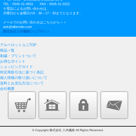
TEL：0545-31-0815 FAX：0545-31-0222
※電話によるお問い合わせは、
月曜日から金曜日の9：30～17：30までとなります。
メールでのお問い合わせはこちらから＞＞
ask@alberotto.com
株式会社八木繊維ウェブサイト
アルベロットユニTOP
商品一覧
刺繍・プリントついて
お得なポイント
ショッピングガイド
特定商取引法に基づく表記
個人情報の取り扱いについて
送料とお支払方法について
会社概要
© Copyright 株式会社 八木繊維 All Rights Reserved.