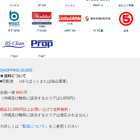
ジンナイ
ｶｼﾞﾒｲｸ
シンメン
ｱﾀｯｸﾍﾞｰｽ
おたふく手袋
ﾎﾞﾃﾞｨﾀﾌﾈｽ
ﾌﾟﾘﾝﾄｽﾀｰ
ﾕﾆﾃｯﾄﾞｱｽﾚ
ｼﾊﾞﾗ工業
丸五
ﾌﾞﾗｽﾄﾝ
ﾌﾟﾛｯﾌﾟ
SHOPPING GUIDE
■宅配便 （ゆうぱっくまたは福山通運）
全国一律
660
円
（沖縄及び離島に該当するエリアは1,650円）
税込11,000円以上お買い上げで送料無料！
（沖縄及び離島に該当するエリアは適応されません）
※詳しくは
『配送について』
をご参照ください