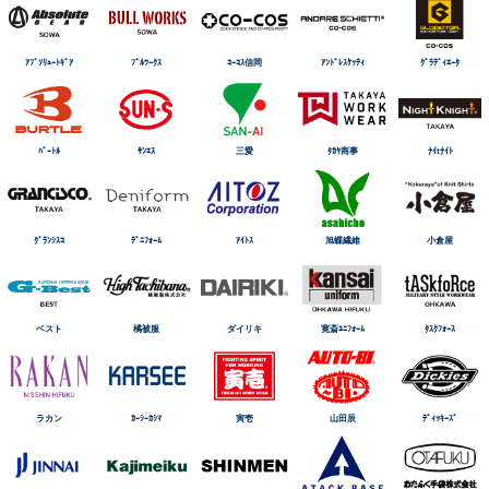
ｱﾌﾞｿﾘｭｰﾄｷﾞｱ
ﾌﾞﾙﾜｰｸｽ
ｺｰｺｽ信岡
ｱﾝﾄﾞﾚｽｹｯﾃｨ
ｸﾞﾗﾃﾞｨｴｰﾀ
ﾊﾞｰﾄﾙ
ｻﾝｴｽ
三愛
ﾀｶﾔ商事
ﾅｲtﾅｲﾄ
ｸﾞﾗﾝｼｽｺ
ﾃﾞﾆﾌｫｰﾑ
ｱｲﾄｽ
旭蝶繊維
小倉屋
ベスト
橘被服
ダイリキ
寛斎ﾕﾆﾌｫｰﾑ
ﾀｽｸﾌｫｰｽ
ラカン
ｶｰｼｰｶｼﾏ
寅壱
山田辰
ﾃﾞｨｯｷｰｽﾞ