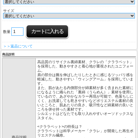
サイズ
数量
＞＞返品について
商品説明
高品質のリサイクル裏綿素材、クラレの「クララペット」
を採用した、動きやすさと着心地が重視されたユニフォー
ム。
肩の部分は腕を伸ばしたりしたときに感じるツッパリ感を
軽減した、動きやすい「ウィングアーム」を採用していま
す。
また、肌があたる内側部分が綿素材が多く含まれた素材に
になるように織られた「裏綿（うらめん）」素材を使用し
ているので、あざやかなカラー再現が可能で、色落ちしに
くく、お洗濯しても乾きやすいなどポリエステル素材の良
いところと、肌あたりの良さ、吸汗性など綿素材の良いと
ころを併せ持った素材です。
シルエットはどなたでも取り入れやすいオーソドックスな
スタイル。
<クララペット>の特長は？
クララペットは科学メーカー「クラレ」が開発した再生ポ
リエステル繊維。
商品説明