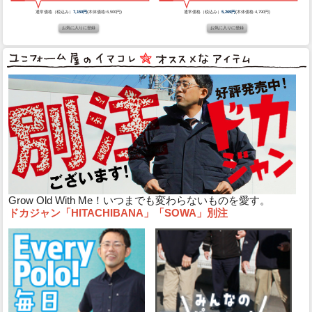
通常価格（税込み）
7,150円
(本体価格:6,500円)
通常価格（税込み）
5,269円
(本体価格:4,790円)
Grow Old With Me！いつまでも変わらないものを愛す。
ドカジャン「HITACHIBANA」「SOWA」別注