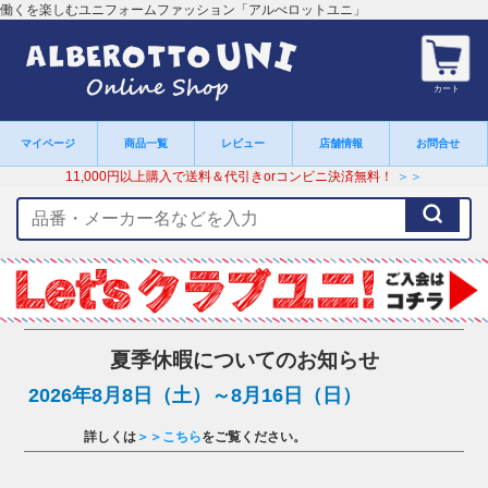
働くを楽しむユニフォームファッション「アルべロットユニ」
カート
マイページ
商品一覧
レビュー
店舗情報
お問合せ
11,000円以上購入で送料＆代引きorコンビニ決済無料！
＞＞
検
索
キ
ー
ワ
ー
ド
夏季休暇についてのお知らせ
2026年8月8日（土）～8月16日（日）
詳しくは
＞＞こちら
をご覧ください。