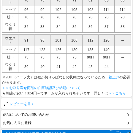
70
73
76
79
82
85
88
ト
ヒップ
96
99
102
105
108
111
114
股下
78
78
78
78
78
78
78
ワタリ
32
33
34
35
36
37
38
幅
ウエス
91
96
101
106
112
120
─
ト
ヒップ
117
123
126
130
135
140
─
股下
75
75
75
75
90H
90H
─
ワタリ
39
40
41
42
43
44
─
幅
※90H（ハーフ丈）は裾が切りっぱなしの状態になっているため、
裾上げ
の必要
があります。
＞＞お取り寄せ商品の在庫確認及び納期について
★刺繍が安い！324円～でネームが入れられちゃいます！詳しくは
＞＞こちら
レビューを書く
商品についてのお問い合わせ
お気に入りに登録