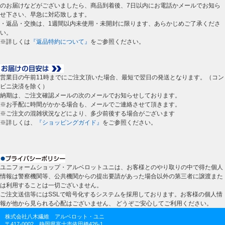
のお届けなどがございましたら、商品到着後、7日以内にお電話かメールでお知ら
せ下さい、早急に対応致します。
・返品・交換は、1週間以内未使用・未開封に限ります、あらかじめご了承くださ
い。
※詳しくは
『返品特約について』
をご参照ください。
営業日の午前11時までにご注文頂いた場合、最短で翌日の発送となります。（コン
ビニ決済を除く）
納期は、ご注文確認メールの次のメールでお知らせしております。
※お手配に時間がかかる場合も、メールでご連絡させて頂きます。
※ご注文の混雑状況などにより、多少前後する場合がございます
※詳しくは、
『ショッピングガイド』
をご参照ください。
ユニフォームショップ・アルベロットユニは、お客様とのやり取りの中で得た個人
情報は警察機関等、公共機関からの提出要請があった場合以外の第三者に譲渡また
は利用することは一切ございません。
ご注文送信等にはSSLで暗号化するシステムを採用しております。お客様の個人情
報が他から見られる心配はございません、 どうぞご安心してご利用ください。
株式会社八木繊維 アルベロット・ユニ
〒417-0002 静岡県富士市依田橋426-1