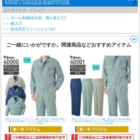
カスタマイズ・メニュー
＞＞ ネーム刺繍(会社名、個人名など)
＞＞ 裾上げ
＞＞ 安全宣言ワッペンとりつけ
ご一緒にいかがですか。関連商品などおすすめアイテム
再生ポリエステル『クララペット』素材。動きやすさと着心地を重視し
再生ポリエステル『クララペット』素材。動きやすさと着心地を重視し
た上品な光沢感の裏綿ユニフォーム。
自重堂 40000 エコブルゾン クラ
た上品な光沢感の裏綿ユニフォーム。
自重堂 40001 エコツータックパン
ラペット│Jichodo
ツ クララペット│Jichodo