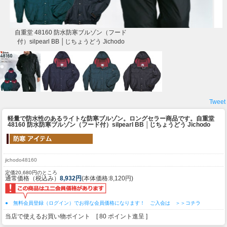
自重堂 48160 防水防寒ブルゾン（フード
付）silpearl BB │じちょうどう Jichodo
Tweet
軽量で防水性のあるライトな防寒ブルゾン。ロングセラー商品です。
自重堂
48160 防水防寒ブルゾン（フード付）silpearl BB │じちょうどう Jichodo
jichodo48160
定価20,680円のところ
通常価格（税込み）
8,932円
(本体価格:8,120円)
● 無料会員登録（ログイン）でお得な会員価格になります！ ご入会は ＞＞コチラ
当店で使えるお買い物ポイント [ 80 ポイント進呈 ]