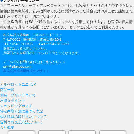
ユニフォームショップ・アルベロットユニは、お客様とのやり取りの中で得た個人
情報は警察機関等、公共機関からの提出要請があった場合以外の第三者に譲渡また
は利用することは一切ございません。
ご注文送信等にはSSLで暗号化するシステムを採用しております。お客様の個人情
報が他から見られる心配はございません、 どうぞご安心してご利用ください。
株式会社八木繊維 アルベロット・ユニ
〒417-0002 静岡県富士市依田橋426-1
TEL：0545-31-0815 FAX：0545-31-0222
※電話によるお問い合わせは、
月曜日から金曜日の9：30～17：30までとなります。
メールでのお問い合わせはこちらから＞＞
ask@alberotto.com
株式会社八木繊維ウェブサイト
アルベロットユニTOP
商品一覧
刺繍・プリントついて
お得なポイント
ショッピングガイド
特定商取引法に基づく表記
個人情報の取り扱いについて
送料とお支払方法について
会社概要