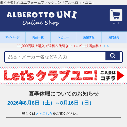
働くを楽しむユニフォームファッション「アルべロットユニ」
カート
マイページ
商品一覧
レビュー
店舗情報
お問合せ
11,000円以上購入で送料＆代引きorコンビニ決済無料！
＞＞
検
索
キ
ー
ワ
ー
ド
夏季休暇についてのお知らせ
2026年8月8日（土）～8月16日（日）
詳しくは
＞＞こちら
をご覧ください。