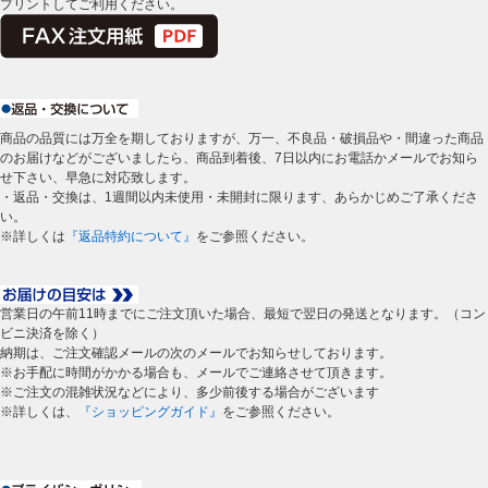
プリントしてご利用ください。
商品の品質には万全を期しておりますが、万一、不良品・破損品や・間違った商品
のお届けなどがございましたら、商品到着後、7日以内にお電話かメールでお知ら
せ下さい、早急に対応致します。
・返品・交換は、1週間以内未使用・未開封に限ります、あらかじめご了承くださ
い。
※詳しくは
『返品特約について』
をご参照ください。
営業日の午前11時までにご注文頂いた場合、最短で翌日の発送となります。（コン
ビニ決済を除く）
納期は、ご注文確認メールの次のメールでお知らせしております。
※お手配に時間がかかる場合も、メールでご連絡させて頂きます。
※ご注文の混雑状況などにより、多少前後する場合がございます
※詳しくは、
『ショッピングガイド』
をご参照ください。