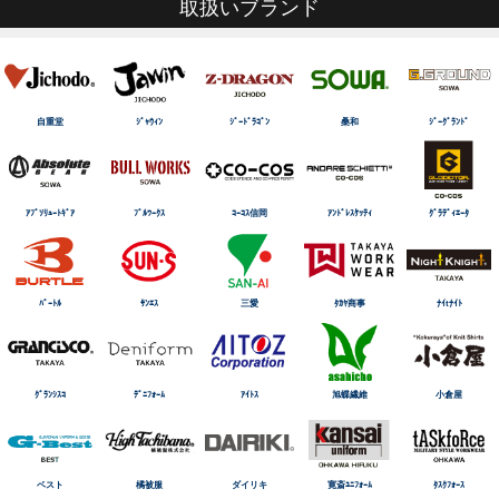
取扱いブランド
自重堂
ｼﾞｬｳｨﾝ
ｼﾞｰﾄﾞﾗｺﾞﾝ
桑和
ｼﾞｰｸﾞﾗﾝﾄﾞ
ｱﾌﾞｿﾘｭｰﾄｷﾞｱ
ﾌﾞﾙﾜｰｸｽ
ｺｰｺｽ信岡
ｱﾝﾄﾞﾚｽｹｯﾃｨ
ｸﾞﾗﾃﾞｨｴｰﾀ
ﾊﾞｰﾄﾙ
ｻﾝｴｽ
三愛
ﾀｶﾔ商事
ﾅｲtﾅｲﾄ
ｸﾞﾗﾝｼｽｺ
ﾃﾞﾆﾌｫｰﾑ
ｱｲﾄｽ
旭蝶繊維
小倉屋
ベスト
橘被服
ダイリキ
寛斎ﾕﾆﾌｫｰﾑ
ﾀｽｸﾌｫｰｽ