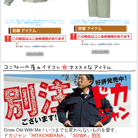
ロングセラー商品。 軽くて丈夫、抜群の耐久性を誇りながらリーズナブ
ロングセラー商品。 軽くて丈夫、抜群の耐久性を誇りながらリーズナブ
ルなプライスも魅力。
自重堂 48080 防寒ブルゾン（フード付） │じちょ
ルなプライスも魅力。
自重堂 48081 防寒パンツ│じちょうどう Jichodo
うどう Jichodo
通常価格（税込み）
3,575円
(本体価格:3,250円)
通常価格（税込み）
5,236円
(本体価格:4,760円)
Grow Old With Me！いつまでも変わらないものを愛す。
ドカジャン「HITACHIBANA」「SOWA」別注