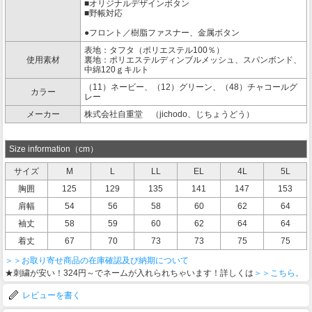
■オリジナルデザインボタン
■野帳対応
●フロント／樹脂ファスナー、金属ボタン
表地：タフタ（ポリエステル100％）
使用素材
裏地：ポリエステルディンブルメッシュ、スパンボンド、
中綿120ｇキルト
（11）ネービー、（12）グリーン、（48）チャコールグ
カラー
レー
メーカー
株式会社自重堂 （jichodo、じちょうどう）
Size information（cm）
サイズ
M
L
LL
EL
4L
5L
胸囲
125
129
135
141
147
153
肩幅
54
56
58
60
62
64
袖丈
58
59
60
62
64
64
着丈
67
70
73
73
75
75
＞＞お取り寄せ商品の在庫確認及び納期について
★刺繍が安い！324円～でネームが入れられちゃいます！詳しくは
＞＞こちら。
レビューを書く