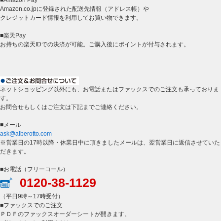
■Amazon Pay
Amazon.co.jpに登録された配送先情報（アドレス帳）や
クレジットカード情報を利用してお買い物できます。
■楽天Pay
お持ちの楽天IDでの決済が可能。ご購入後にポイントが付与されます。
ネットショッピング以外にも、お電話またはファックスでのご注文も承っておりま
す。
お問合せもしくはご注文は下記までご連絡ください。
■メール
ask@alberotto.com
※営業日の17時以降・休業日中に頂きましたメールは、翌営業日に返信させていた
だきます。
■お電話（フリーコール）
0120-38-1129
（平日9時～17時受付）
■ファックスでのご注文
ＰＤＦのファックスオーダーシートが開きます。