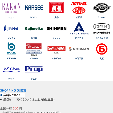
ラカン
ｶｰｼｰｶｼﾏ
寅壱
山田辰
ﾃﾞｨｯｷｰｽﾞ
ジンナイ
ｶｼﾞﾒｲｸ
シンメン
ｱﾀｯｸﾍﾞｰｽ
おたふく手袋
ﾎﾞﾃﾞｨﾀﾌﾈｽ
ﾌﾟﾘﾝﾄｽﾀｰ
ﾕﾆﾃｯﾄﾞｱｽﾚ
ｼﾊﾞﾗ工業
丸五
ﾌﾞﾗｽﾄﾝ
ﾌﾟﾛｯﾌﾟ
SHOPPING GUIDE
■宅配便 （ゆうぱっくまたは福山通運）
全国一律
660
円