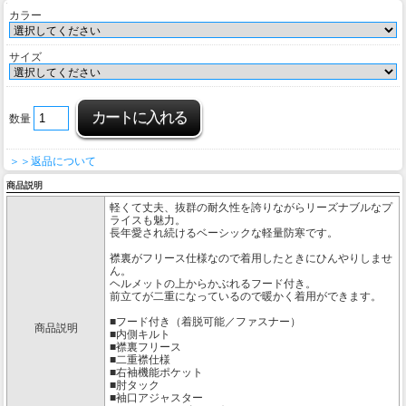
カラー
サイズ
数量
＞＞返品について
商品説明
軽くて丈夫、抜群の耐久性を誇りながらリーズナブルなプ
ライスも魅力。
長年愛され続けるベーシックな軽量防寒です。
襟裏がフリース仕様なので着用したときにひんやりしませ
ん。
ヘルメットの上からかぶれるフード付き。
前立てが二重になっているので暖かく着用ができます。
■フード付き（着脱可能／ファスナー）
商品説明
■内側キルト
■襟裏フリース
■二重襟仕様
■右袖機能ポケット
■肘タック
■袖口アジャスター