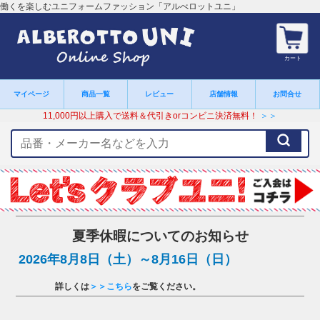
働くを楽しむユニフォームファッション「アルべロットユニ」
カート
マイページ
商品一覧
レビュー
店舗情報
お問合せ
11,000円以上購入で送料＆代引きorコンビニ決済無料！
＞＞
検
索
キ
ー
ワ
ー
ド
夏季休暇についてのお知らせ
2026年8月8日（土）～8月16日（日）
詳しくは
＞＞こちら
をご覧ください。