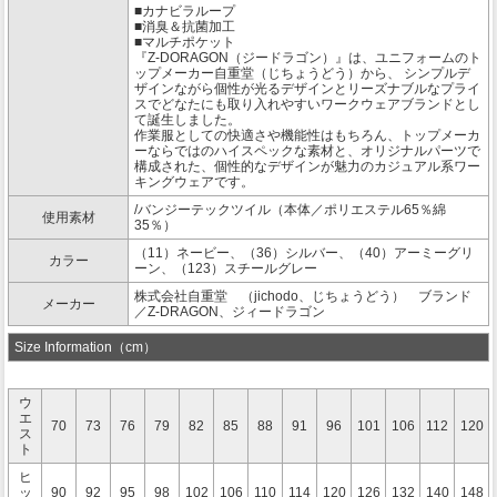
■カナビラループ
■消臭＆抗菌加工
■マルチポケット
『Z-DORAGON（ジードラゴン）』は、ユニフォームのト
ップメーカー自重堂（じちょうどう）から、 シンプルデ
ザインながら個性が光るデザインとリーズナブルなプライ
スでどなたにも取り入れやすいワークウェアブランドとし
て誕生しました。
作業服としての快適さや機能性はもちろん、トップメーカ
ーならではのハイスペックな素材と、オリジナルパーツで
構成された、個性的なデザインが魅力のカジュアル系ワー
キングウェアです。
/バンジーテックツイル（本体／ポリエステル65％綿
使用素材
35％）
（11）ネービー、（36）シルバー、（40）アーミーグリ
カラー
ーン、（123）スチールグレー
株式会社自重堂 （jichodo、じちょうどう） ブランド
メーカー
／Z-DRAGON、ジィードラゴン
Size Information（cm）
ウ
エ
70
73
76
79
82
85
88
91
96
101
106
112
120
ス
ト
ヒ
ッ
90
92
95
98
102
106
110
114
120
126
132
140
148