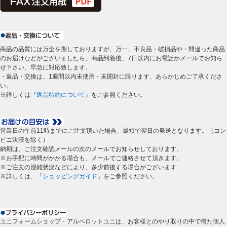
商品の品質には万全を期しておりますが、万一、不良品・破損品や・間違った商品
のお届けなどがございましたら、商品到着後、7日以内にお電話かメールでお知ら
せ下さい、早急に対応致します。
・返品・交換は、1週間以内未使用・未開封に限ります、あらかじめご了承くださ
い。
※詳しくは
『返品特約について』
をご参照ください。
営業日の午前11時までにご注文頂いた場合、最短で翌日の発送となります。（コン
ビニ決済を除く）
納期は、ご注文確認メールの次のメールでお知らせしております。
※お手配に時間がかかる場合も、メールでご連絡させて頂きます。
※ご注文の混雑状況などにより、多少前後する場合がございます
※詳しくは、
『ショッピングガイド』
をご参照ください。
ユニフォームショップ・アルベロットユニは、お客様とのやり取りの中で得た個人