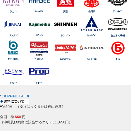
ラカン
ｶｰｼｰｶｼﾏ
寅壱
山田辰
ﾃﾞｨｯｷｰｽﾞ
ジンナイ
ｶｼﾞﾒｲｸ
シンメン
ｱﾀｯｸﾍﾞｰｽ
おたふく手袋
ﾎﾞﾃﾞｨﾀﾌﾈｽ
ﾌﾟﾘﾝﾄｽﾀｰ
ﾕﾆﾃｯﾄﾞｱｽﾚ
ｼﾊﾞﾗ工業
丸五
ﾌﾞﾗｽﾄﾝ
ﾌﾟﾛｯﾌﾟ
SHOPPING GUIDE
■宅配便 （ゆうぱっくまたは福山通運）
全国一律
660
円
（沖縄及び離島に該当するエリアは1,650円）