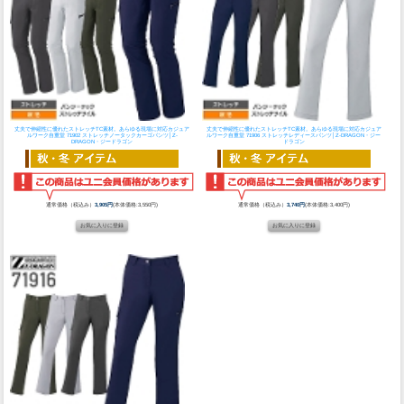
丈夫で伸縮性に優れたストレッチTC素材。あらゆる現場に対応カジュア
丈夫で伸縮性に優れたストレッチTC素材。あらゆる現場に対応カジュア
ルワーク
自重堂 71902 ストレッチノータックカーゴパンツ│Z-
ルワーク
自重堂 71906 ストレッチレディースパンツ│Z-DRAGON・ジー
DRAGON・ジードラゴン
ドラゴン
通常価格（税込み）
3,905円
(本体価格:3,550円)
通常価格（税込み）
3,740円
(本体価格:3,400円)