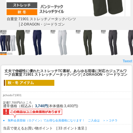
自重堂 71901 ストレッチノータックパンツ
│Z-DRAGON・ジードラゴン
Tweet
丈夫で伸縮性に優れたストレッチTC素材。あらゆる現場に対応カジュアルワ
ーク
自重堂 71901 ストレッチノータックパンツ│Z-DRAGON・ジードラゴン
jichodo71901
定価7,700円のところ
通常価格（税込み）
3,740円
(本体価格:3,400円)
● 無料会員登録（ログイン）でお得な会員価格になります！ ご入会は ＞＞コチラ
当店で使えるお買い物ポイント [ 33 ポイント進呈 ]