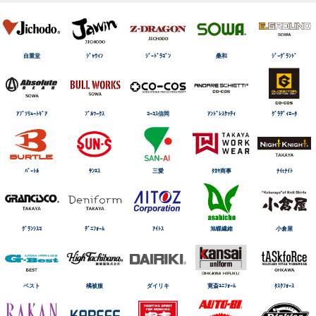
自重堂
ｼﾞｬｳｨﾝ
ｼﾞｰﾄﾞﾗｺﾞﾝ
桑和
ｼﾞｰｸﾞﾗﾝﾄﾞ
ｱﾌﾞｿﾘｭｰﾄｷﾞｱ
ﾌﾞﾙﾜｰｸｽ
ｺｰｺｽ信岡
ｱﾝﾄﾞﾚｽｹｯﾃｨ
ｸﾞﾗﾃﾞｨｴｰﾀ
ﾊﾞｰﾄﾙ
ｻﾝｴｽ
三愛
ﾀｶﾔ商事
ﾅｲtﾅｲﾄ
ｸﾞﾗﾝｼｽｺ
ﾃﾞﾆﾌｫｰﾑ
ｱｲﾄｽ
旭蝶繊維
小倉屋
ベスト
橘被服
ダイリキ
寛斎ﾕﾆﾌｫｰﾑ
ﾀｽｸﾌｫｰｽ