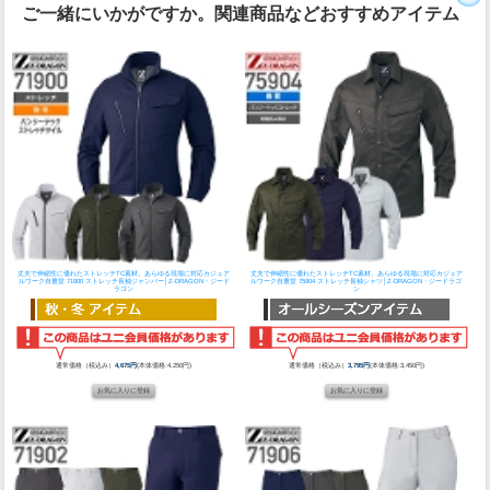
ご一緒にいかがですか。関連商品などおすすめアイテム
丈夫で伸縮性に優れたストレッチTC素材。あらゆる現場に対応カジュア
丈夫で伸縮性に優れたストレッチTC素材。あらゆる現場に対応カジュア
ルワーク
自重堂 71900 ストレッチ長袖ジャンパー│Z-DRAGON・ジード
ルワーク
自重堂 75904 ストレッチ長袖シャツ│Z-DRAGON・ジードラゴ
ラゴン
ン
通常価格（税込み）
4,675円
(本体価格:4,250円)
通常価格（税込み）
3,795円
(本体価格:3,450円)