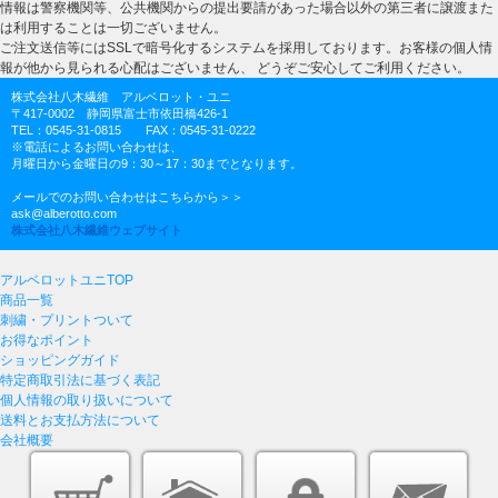
情報は警察機関等、公共機関からの提出要請があった場合以外の第三者に譲渡また
は利用することは一切ございません。
ご注文送信等にはSSLで暗号化するシステムを採用しております。お客様の個人情
報が他から見られる心配はございません、 どうぞご安心してご利用ください。
株式会社八木繊維 アルベロット・ユニ
〒417-0002 静岡県富士市依田橋426-1
TEL：0545-31-0815 FAX：0545-31-0222
※電話によるお問い合わせは、
月曜日から金曜日の9：30～17：30までとなります。
メールでのお問い合わせはこちらから＞＞
ask@alberotto.com
株式会社八木繊維ウェブサイト
アルベロットユニTOP
商品一覧
刺繍・プリントついて
お得なポイント
ショッピングガイド
特定商取引法に基づく表記
個人情報の取り扱いについて
送料とお支払方法について
会社概要