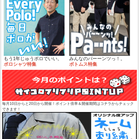
もう1年じゅうポロでいい。
みんなのパーーンツっ！。
ポロシャツ特集
ボトムス特集
毎月10日からと20日から開催！ポイント倍率＆開催期間はコチラからチェック
できます！