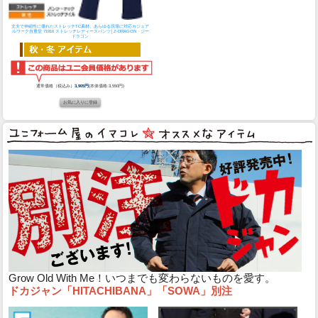
丈夫で伸縮性に優れたストレッチTC素材。あらゆる現場に対応カジュア
ルワーク
自重堂 71916 ストレッチレディースパンツ│Z-DRAGON・ジー
ドラゴン
通常価格（税込み）
3,905円
(本体価格:3,550円)
Grow Old With Me！いつまでも変わらないものを愛す。
ドカジャン「HITACHIBANA」「SOWA」別注