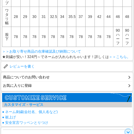
プ
ワ
タ
28
29
30
31
32.5
34
35.5
37
39
42
44
46
48
リ
幅
90
90
股
ハ
ハ
78
78
78
78
78
78
78
78
78
78
78
下
ー
ー
フ
フ
＞＞お取り寄せ商品の在庫確認及び納期について
★刺繍が安い！324円～でネームが入れられちゃいます！詳しくは
＞＞こちら。
レビューを書く
商品についてのお問い合わせ
お気に入りに登録
カスタマイズ・サービス
● ネーム刺繍(会社名、個人名など)
● 裾上げ
● 安全宣言ワッペンとりつけ