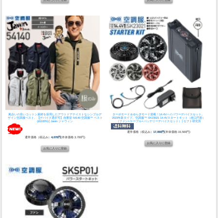
風合いの良いコットン素材を採用したアウトドアテイストなシンプルデ
ターボモード＆ゆらぎモード搭載！14.4Vハイパワーデバイスセット。
ザイン空調服ベスト。
【デバイス選択可】自重堂 54140 空調服™ ベスト
2023年新タイプ。
空調服™ SK23021 14.4Vスタートキット（差口円形）
(綿100%)│Jawin ジャウィン
（ファン+ケーブル+バッテリーデバイスセット）│セフト研究所
通常価格（税込み）
17,050円
(本体価格:15,500円)
通常価格（税込み）
4,070円
(本体価格:3,700円)