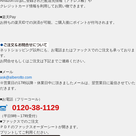
Amazon.co.jpに登録された配送先情報（アドレス帳）や
クレジットカード情報を利用してお買い物できます。
■楽天Pay
お持ちの楽天IDでの決済が可能。ご購入後にポイントが付与されます。
ネットショッピング以外にも、お電話またはファックスでのご注文も承っておりま
す。
お問合せもしくはご注文は下記までご連絡ください。
■メール
ask@alberotto.com
※営業日の17時以降・休業日中に頂きましたメールは、翌営業日に返信させていた
だきます。
■お電話（フリーコール）
0120-38-1129
（平日9時～17時受付）
■ファックスでのご注文
ＰＤＦのファックスオーダーシートが開きます。
プリントしてご利用ください。