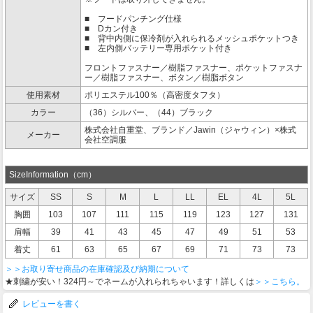
■ フードパンチング仕様
■ Dカン付き
■ 背中内側に保冷剤が入れられるメッシュポケットつき
■ 左内側バッテリー専用ポケット付き
フロントファスナー／樹脂ファスナー、ポケットファスナ
ー／樹脂ファスナー、ボタン／樹脂ボタン
使用素材
ポリエステル100％（高密度タフタ）
カラー
（36）シルバー、（44）ブラック
株式会社自重堂、ブランド／Jawin（ジャウィン）×株式
メーカー
会社空調服
SizeInformation（cm）
サイズ
SS
S
M
L
LL
EL
4L
5L
胸囲
103
107
111
115
119
123
127
131
肩幅
39
41
43
45
47
49
51
53
着丈
61
63
65
67
69
71
73
73
＞＞お取り寄せ商品の在庫確認及び納期について
★刺繍が安い！324円～でネームが入れられちゃいます！詳しくは
＞＞こちら。
レビューを書く