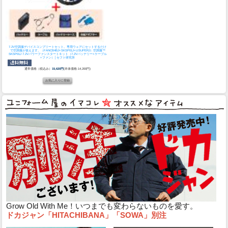
7.2V空調服デバイスコンプリートセット。専用ウェアにセットするだけ
で空調服が使えます。（FANCB4BJ+SKSP01J+LISUPERJ）
空調服™
SKSP01J 7.2Vパワーファンスタートキット（7.2Vバッテリー+ケーブル
+ファン）│セフト研究所
通常価格（税込み）
15,620円
(本体価格:14,200円)
Grow Old With Me！いつまでも変わらないものを愛す。
ドカジャン「HITACHIBANA」「SOWA」別注