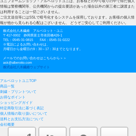
ユニフォームショップ・アルベロットユニは、お客様とのやり取りの中で得た個人
情報は警察機関等、公共機関からの提出要請があった場合以外の第三者に譲渡また
は利用することは一切ございません。
ご注文送信等にはSSLで暗号化するシステムを採用しております。お客様の個人情
報が他から見られる心配はございません、 どうぞご安心してご利用ください。
株式会社八木繊維 アルベロット・ユニ
〒417-0002 静岡県富士市依田橋426-1
TEL：0545-31-0815 FAX：0545-31-0222
※電話によるお問い合わせは、
月曜日から金曜日の9：30～17：30までとなります。
メールでのお問い合わせはこちらから＞＞
ask@alberotto.com
株式会社八木繊維ウェブサイト
アルベロットユニTOP
商品一覧
刺繍・プリントついて
お得なポイント
ショッピングガイド
特定商取引法に基づく表記
個人情報の取り扱いについて
送料とお支払方法について
会社概要