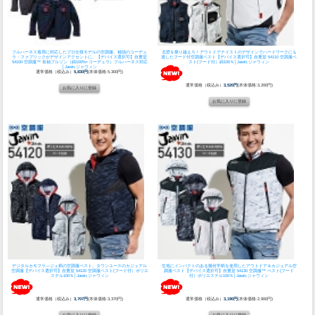
フルハーネス着用に対応したプロ仕様モデルの空調服。補強のコーデュ
北壁を乗り越えろ！アウトドアテイストのデザインでハードワークにも
ラ・ファブリックがデザインアクセントに。
【デバイス選択可】自重堂
適したフード付空調服ベスト
【デバイス選択可】自重堂 54110 空調服ベ
54100 空調服™ 長袖ブルゾン（綿100%+コーデュラ）フルハーネス対応
スト(フード付）綿100％│Jawin,ジャウィン
│Jawin,ジャウィン
通常価格（税込み）
5,830円
(本体価格:5,300円)
通常価格（税込み）
3,520円
(本体価格:3,200円)
デジタルカモフラ―ジュ柄の空調服ベスト。タウンユースのカジュアル
生地にインパクトのある幾何学柄を使用したアウトドア＆カジュアル空
空調服
【デバイス選択可】自重堂 54120 空調服ベスト(フード付）ポリエ
調服ベスト
【デバイス選択可】自重堂 54130 空調服™ ベスト(フード
ステル100％│Jawin,ジャウィン
付）ポリエステル100％│Jawin,ジャウィン
通常価格（税込み）
3,707円
(本体価格:3,370円)
通常価格（税込み）
3,190円
(本体価格:2,900円)