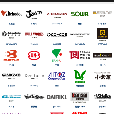
自重堂
ｼﾞｬｳｨﾝ
ｼﾞｰﾄﾞﾗｺﾞﾝ
桑和
ｼﾞｰｸﾞﾗﾝﾄﾞ
ｱﾌﾞｿﾘｭｰﾄｷﾞｱ
ﾌﾞﾙﾜｰｸｽ
ｺｰｺｽ信岡
ｱﾝﾄﾞﾚｽｹｯﾃｨ
ｸﾞﾗﾃﾞｨｴｰﾀ
ﾊﾞｰﾄﾙ
ｻﾝｴｽ
三愛
ﾀｶﾔ商事
ﾅｲtﾅｲﾄ
ｸﾞﾗﾝｼｽｺ
ﾃﾞﾆﾌｫｰﾑ
ｱｲﾄｽ
旭蝶繊維
小倉屋
ベスト
橘被服
ダイリキ
寛斎ﾕﾆﾌｫｰﾑ
ﾀｽｸﾌｫｰｽ