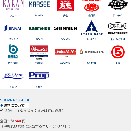
ラカン
ｶｰｼｰｶｼﾏ
寅壱
山田辰
ﾃﾞｨｯｷｰｽﾞ
ジンナイ
ｶｼﾞﾒｲｸ
シンメン
ｱﾀｯｸﾍﾞｰｽ
おたふく手袋
ﾎﾞﾃﾞｨﾀﾌﾈｽ
ﾌﾟﾘﾝﾄｽﾀｰ
ﾕﾆﾃｯﾄﾞｱｽﾚ
ｼﾊﾞﾗ工業
丸五
ﾌﾞﾗｽﾄﾝ
ﾌﾟﾛｯﾌﾟ
SHOPPING GUIDE
■宅配便 （ゆうぱっくまたは福山通運）
全国一律
660
円
（沖縄及び離島に該当するエリアは1,650円）