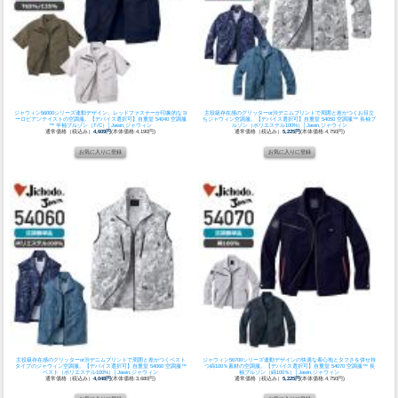
ジャウィン56000シリーズ連動デザイン。レッドファスナーが印象的なヨ
主役級存在感のグリッターor渋デニムプリントで周囲と差がつくお目立
ーロピアンテイストの空調服。
【デバイス選択可】自重堂 54040 空調服
ちジャウィン空調服。
【デバイス選択可】自重堂 54050 空調服™ 長袖ブ
™ 半袖ブルゾン（T/C）│Jawin,ジャウィン
ルゾン（ポリエステル100%）│Jawin,ジャウィン
通常価格（税込み）
4,609円
(本体価格:4,190円)
通常価格（税込み）
5,225円
(本体価格:4,750円)
主役級存在感のグリッターor渋デニムプリントで周囲と差がつくベスト
ジャウィン56700シリーズ連動デザインの快適な着心地とタフさを併せ持
タイプのジャウィン空調服。
【デバイス選択可】自重堂 54060 空調服™
つ綿100％素材の空調服。
【デバイス選択可】自重堂 54070 空調服™ 長
ベスト（ポリエステル100%）│Jawin,ジャウィン
袖ブルゾン（綿100％）│Jawin,ジャウィン
通常価格（税込み）
4,048円
(本体価格:3,680円)
通常価格（税込み）
5,225円
(本体価格:4,750円)