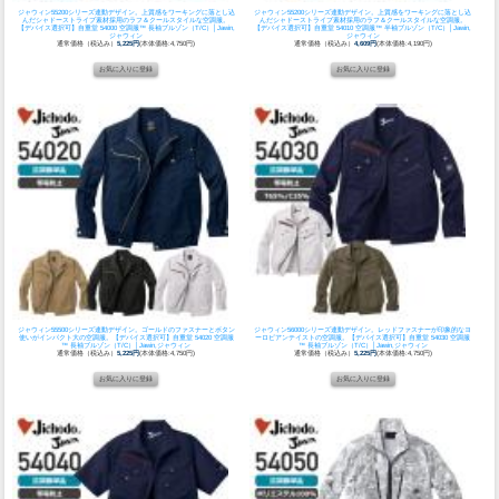
ジャウィン55200シリーズ連動デザイン。上質感をワーキングに落とし込
ジャウィン55200シリーズ連動デザイン。上質感をワーキングに落とし込
んだシャドーストライプ素材採用のラフ＆クールスタイルな空調服。
んだシャドーストライプ素材採用のラフ＆クールスタイルな空調服。
【デバイス選択可】自重堂 54000 空調服™ 長袖ブルゾン（T/C）│Jawin,
【デバイス選択可】自重堂 54010 空調服™ 半袖ブルゾン（T/C）│Jawin,
ジャウィン
ジャウィン
通常価格（税込み）
5,225円
(本体価格:4,750円)
通常価格（税込み）
4,609円
(本体価格:4,190円)
ジャウィン55500シリーズ連動デザイン。ゴールドのファスナーとボタン
ジャウィン56000シリーズ連動デザイン。レッドファスナーが印象的なヨ
使いがインパクト大の空調服。
【デバイス選択可】自重堂 54020 空調服
ーロピアンテイストの空調服。
【デバイス選択可】自重堂 54030 空調服
™ 長袖ブルゾン（T/C）│Jawin,ジャウィン
™ 長袖ブルゾン（T/C）│Jawin,ジャウィン
通常価格（税込み）
5,225円
(本体価格:4,750円)
通常価格（税込み）
5,225円
(本体価格:4,750円)