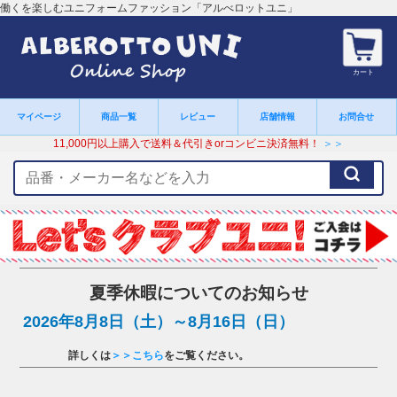
働くを楽しむユニフォームファッション「アルべロットユニ」
カート
マイページ
商品一覧
レビュー
店舗情報
お問合せ
11,000円以上購入で送料＆代引きorコンビニ決済無料！
＞＞
検
索
キ
ー
ワ
ー
ド
夏季休暇についてのお知らせ
2026年8月8日（土）～8月16日（日）
詳しくは
＞＞こちら
をご覧ください。