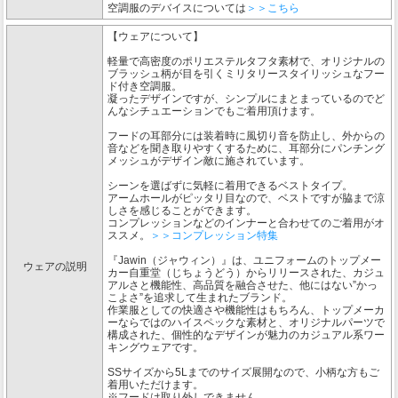
空調服のデバイスについては
＞＞こちら
【ウェアについて】
軽量で高密度のポリエステルタフタ素材で、オリジナルの
ブラッシュ柄が目を引くミリタリースタイリッシュなフー
ド付き空調服。
凝ったデザインですが、シンプルにまとまっているのでど
んなシチュエーションでもご着用頂けます。
フードの耳部分には装着時に風切り音を防止し、外からの
音などを聞き取りやすくするために、耳部分にパンチング
メッシュがデザイン敵に施されています。
シーンを選ばずに気軽に着用できるベストタイプ。
アームホールがピッタリ目なので、ベストですが脇まで涼
しさを感じることができます。
コンプレッションなどのインナーと合わせてのご着用がオ
ススメ。
＞＞コンプレッション特集
『Jawin（ジャウィン）』は、ユニフォームのトップメー
ウェアの説明
カー自重堂（じちょうどう）からリリースされた、カジュ
アルさと機能性、高品質を融合させた、他にはない”かっ
こよさ”を追求して生まれたブランド。
作業服としての快適さや機能性はもちろん、トップメーカ
ーならではのハイスペックな素材と、オリジナルパーツで
構成された、個性的なデザインが魅力のカジュアル系ワー
キングウェアです。
SSサイズから5Lまでのサイズ展開なので、小柄な方もご
着用いただけます。
※フードは取り外しできません。