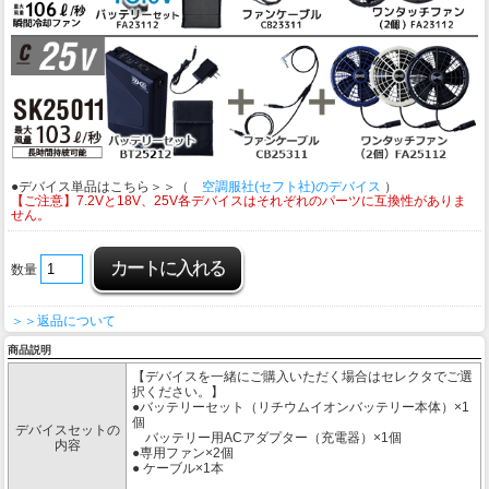
●デバイス単品はこちら＞＞（
空調服社(セフト社)のデバイス
）
【ご注意】7.2Vと18V、25V各デバイスはそれぞれのパーツに互換性がありま
せん。
数量
＞＞返品について
商品説明
【デバイスを一緒にご購入いただく場合はセレクタでご選
択ください。】
●バッテリーセット（リチウムイオンバッテリー本体）×1
個
デバイスセットの
バッテリー用ACアダプター（充電器）×1個
内容
●専用ファン×2個
● ケーブル×1本