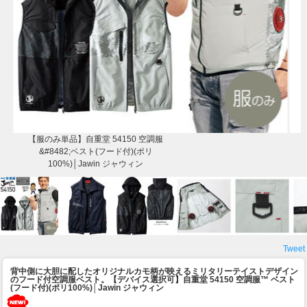
【服のみ単品】自重堂 54150 空調服
&#8482;ベスト(フード付)(ポリ
100%)│Jawin ジャウィン
Tweet
背中側に大胆に配したオリジナルカモ柄が映えるミリタリーテイストデザイン
のフード付空調服ベスト。
【デバイス選択可】自重堂 54150 空調服™ ベスト
(フード付)(ポリ100%)│Jawin ジャウィン