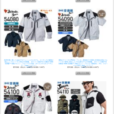
高所作業に適したJawinプロフェッショナルモデル。コーデュラの補強が
遮熱がヤミツキの声続出！ウレタン遮熱加工で高度に外気熱を遮るフル
頼もしいフルハーネス対応の空調服。
【デバイス選択可】自重堂 54080
ハーネス着用に対応したプロ仕様モデルの空調服。
【デバイス選択可】
空調服™ 長袖ブルゾン・フルハーネス対応（ポリエステル＆コーデュ
自重堂 54090 空調服™ 半袖ブルゾン（ウレタン遮熱加工－5℃）フルハ
ラ）│Jawin,ジャウィン
ーネス対応│Jawin,ジャウィン
通常価格（税込み）
8,085円
(本体価格:7,350円)
通常価格（税込み）
7,480円
(本体価格:6,800円)