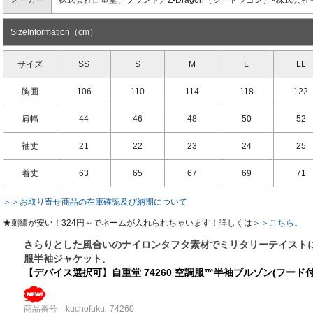
メーカー
株式会社自重堂、ブランド／Z-Dragon（ジードラゴン）×株式会社
SizeInformation（cm）
サイズ
SS
S
M
L
LL
胸囲
106
110
114
118
122
肩幅
44
46
48
50
52
袖丈
21
22
23
24
25
着丈
63
65
67
69
71
＞＞お取り寄せ商品の在庫確認及び納期について
★刺繍が安い！324円～でネームが入れられちゃいます！詳しくは
＞＞こちら。
さらりとした風合いのナイロンタフタ素材でミリタリーテイスト
服半袖ジャケット。
【デバイス選択可】自重堂 74260 空調服™半袖ブルゾン(フード付)(
商品番号 kuchofuku_74260