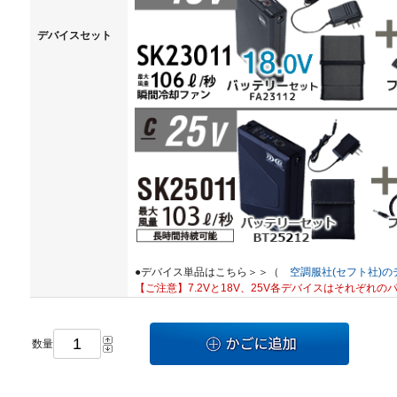
デバイスセット
●デバイス単品はこちら＞＞（
空調服社(セフト社)の
【ご注意】7.2Vと18V、25V各デバイスはそれぞれ
数量