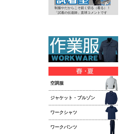
制服やだからこそ鋭く切る（着る）！
「試着の伝道師」直球コメントです
空調服
ジャケット・ブルゾン
ワークシャツ
ワークパンツ