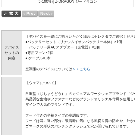
ン100%)│Z-DRAGON ジードラゴン
【デバイスを一緒にご購入いただく場合はセレクタでご選択くださ
●バッテリーセット（リチウムイオンバッテリー本体）×1個
デバイス
バッテリー用ACアダプター（充電器）×1個
セットの
●専用ファン×2個
内容
● ケーブル×1本
空調服のデバイスについては
＞＞こちら
【ウェアについて】
自重堂（じちょうどう）』のカジュアルワークウェアブランド『ジ
高品質な生地やファスナーなどのブランドオリジナル付属を使用し
ザインで人気のブランドです。
フード付きの半袖タイプの空調服です。
フードは耳に近い部分に装着時に気になる風切り音の防止や、外か
ゴマークの形状のパンチングメッシュで穴が開けられています。