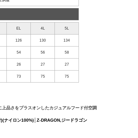
空調服
EL
4L
5L
126
130
134
54
56
58
26
27
27
73
75
75
に上品さをプラスオンしたカジュアルフード付空調
ナイロン100%)│Z-DRAGON,ジードラゴン