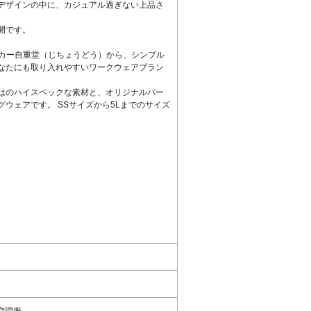
デザインの中に、カジュアル過ぎない上品さ
開です。
ーカー自重堂（じちょうどう）から、シンプル
なたにも取り入れやすいワークウェアブラン
はのハイスペックな素材と、オリジナルパー
ウェアです。 SSサイズから5Lまでのサイズ