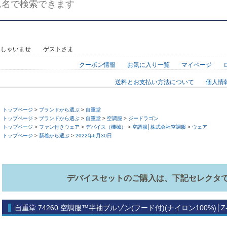
っしゃいませ ゲストさま
クーポン情報
お気に入り一覧
マイページ
送料とお支払い方法について
個人情
トップページ
>
ブランドから選ぶ
>
自重堂
トップページ
>
ブランドから選ぶ
>
自重堂
>
空調服
>
ジードラゴン
トップページ
>
ファン付きウェア
>
デバイス（機械）
>
空調服│株式会社空調服
>
ウェア
トップページ
>
新着から選ぶ
>
2022年6月30日
デバイスセットのご購入は、下記セレクタ
自重堂 74260 空調服™半袖ブルゾン(フード付)(ナイロン100%)│Z