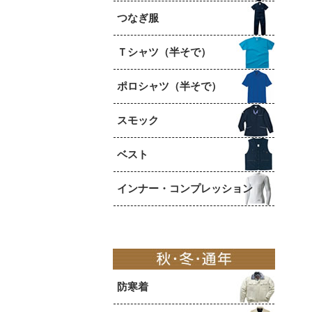
つなぎ服
Ｔシャツ（半そで）
ポロシャツ（半そで）
スモック
ベスト
インナー・コンプレッション
防寒着