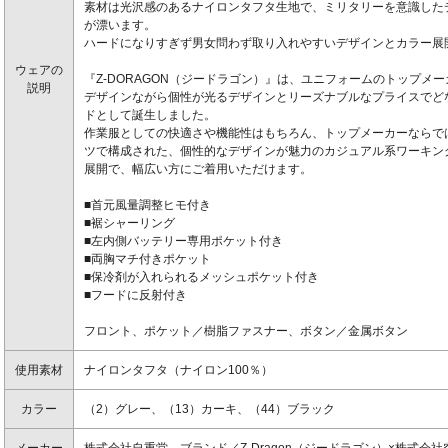
素材は光沢感のあるナイロンタフタ生地で、ミリタリーを意識した
が漂います。
ハードになりすぎず男女問わず取り入れやすいデザインとカラー展
ウェアの
『Z-DORAGON（ジードラゴン）』は、ユニフォームのトップメ
説明
デザインながら個性が光るデザインとリーズナブルなプライスでど
ドとして誕生しました。
作業服としての快適さや機能性はもちろん、トップメーカーならで
ツで構成された、個性的なデザインが魅力のカジュアル系ワーキング
展開で、幅広い方にご着用いただけます。
■首元風量調整ヒモ付き
■裾シャーリング
■左内側バッテリー専用ポケット付き
■両胸マチ付きポケット
■保冷剤が入れられるメッシュポケット付き
■フードに反射付き
フロント、ポケット／樹脂ファスナー、ボタン／金属ボタン
使用素材
ナイロンタフタ（ナイロン100％）
カラー
（2）グレー、（13）カーキ、（44）ブラック