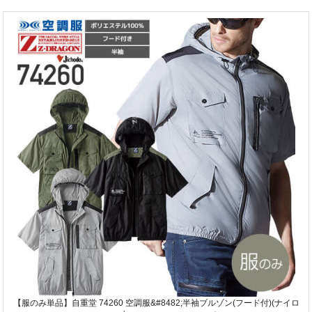
【服のみ単品】自重堂 74260 空調服&#8482;半袖ブルゾン(フード付)(ナイロ