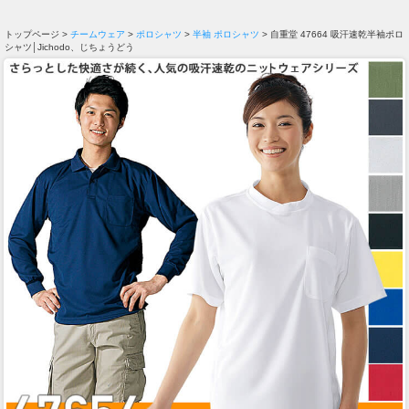
トップページ >
チームウェア
>
ポロシャツ
>
半袖 ポロシャツ
> 自重堂 47664 吸汗速乾半袖ポロ
シャツ│Jichodo、じちょうどう