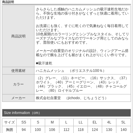
商品説明
さらさらした感触のハニカムメッシュの吸汗速乾生地だか
ら、不快な生地の張り付きがなくずっと快適に着用してい
ただけます。
お洗濯にも強く、すぐに乾くので気兼ねなく毎日着用して
いただけます。
10色展開のカラーリングとシンプルなスタイル、そしてリ
商品説明
ーズナブルなプライスなのでワーキング用としてのみなら
ず、普段使いにもおすすめです。
メーカーの自重堂のオリジナルの設計、ウィングアーム搭
載なので腕を上げても裾がまくれ上がりにくい作りです。
■吸汗速乾
使用素材
ハニカムメッシュ （ポリエステル100％）
（2）グレー、（11）ネービー、（16）サックス、（37）
ホワイト、（40）アーミーグリーン、（43）レッド、
カラー
（44）ブラック、（45）イエロー、（48）チャコールグ
レー、（80）ロイヤルブルー
メーカー
株式会社自重堂 （jichodo、じちょうどう）
Size information（cm）
サイズ
SS
S
M
L
LL
EL
4L
5L
胸囲
94
100
106
112
118
124
130
140