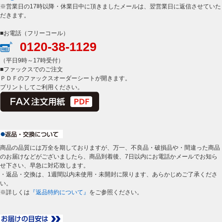
※営業日の17時以降・休業日中に頂きましたメールは、翌営業日に返信させていた
だきます。
■お電話（フリーコール）
0120-38-1129
（平日9時～17時受付）
■ファックスでのご注文
ＰＤＦのファックスオーダーシートが開きます。
プリントしてご利用ください。
商品の品質には万全を期しておりますが、万一、不良品・破損品や・間違った商品
のお届けなどがございましたら、商品到着後、7日以内にお電話かメールでお知ら
せ下さい、早急に対応致します。
・返品・交換は、1週間以内未使用・未開封に限ります、あらかじめご了承くださ
い。
※詳しくは
『返品特約について』
をご参照ください。