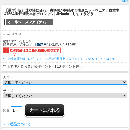
Tweet
【通年】吸汗速乾性に優れ、爽快感が持続する快適ニットウェア。
自重堂
47664 吸汗速乾半袖ポロシャツ│Jichodo、じちょうどう
jichodo47664
定価3,520円のところ
通常価格（税込み）
1,507円
(本体価格:1,370円)
● 無料会員登録（ログイン）でお得な会員価格になります！ ご入会は ＞＞コチラ
当店で使えるお買い物ポイント [ 13 ポイント進呈 ]
カラー
サイズ
数量
＞＞返品について