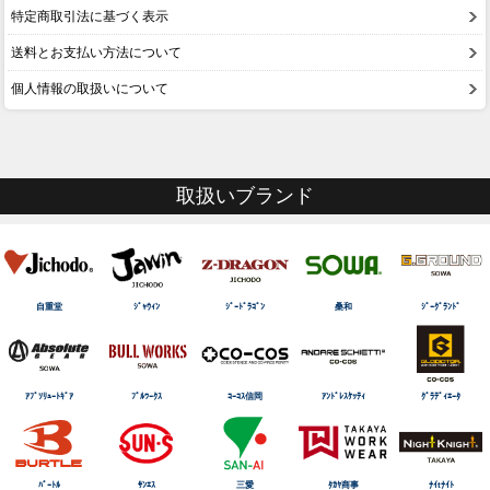
特定商取引法に基づく表示
送料とお支払い方法について
個人情報の取扱いについて
取扱いブランド
自重堂
ｼﾞｬｳｨﾝ
ｼﾞｰﾄﾞﾗｺﾞﾝ
桑和
ｼﾞｰｸﾞﾗﾝﾄﾞ
ｱﾌﾞｿﾘｭｰﾄｷﾞｱ
ﾌﾞﾙﾜｰｸｽ
ｺｰｺｽ信岡
ｱﾝﾄﾞﾚｽｹｯﾃｨ
ｸﾞﾗﾃﾞｨｴｰﾀ
ﾊﾞｰﾄﾙ
ｻﾝｴｽ
三愛
ﾀｶﾔ商事
ﾅｲtﾅｲﾄ