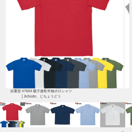
自重堂 47664 吸汗速乾半袖ポロシャツ
│Jichodo、じちょうどう