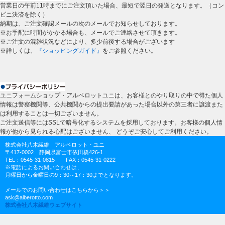
営業日の午前11時までにご注文頂いた場合、最短で翌日の発送となります。（コン
ビニ決済を除く）
納期は、ご注文確認メールの次のメールでお知らせしております。
※お手配に時間がかかる場合も、メールでご連絡させて頂きます。
※ご注文の混雑状況などにより、多少前後する場合がございます
※詳しくは、
『ショッピングガイド』
をご参照ください。
ユニフォームショップ・アルベロットユニは、お客様とのやり取りの中で得た個人
情報は警察機関等、公共機関からの提出要請があった場合以外の第三者に譲渡また
は利用することは一切ございません。
ご注文送信等にはSSLで暗号化するシステムを採用しております。お客様の個人情
報が他から見られる心配はございません、 どうぞご安心してご利用ください。
株式会社八木繊維 アルベロット・ユニ
〒417-0002 静岡県富士市依田橋426-1
TEL：0545-31-0815 FAX：0545-31-0222
※電話によるお問い合わせは、
月曜日から金曜日の9：30～17：30までとなります。
メールでのお問い合わせはこちらから＞＞
ask@alberotto.com
株式会社八木繊維ウェブサイト