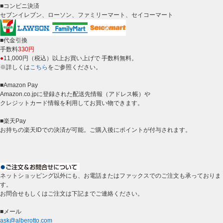
■コンビニ決済
セブンイレブン、ローソン、ファミリーマート、セイコーマート
■代金引換
手数料
330円
●
11,000円（税込）以上お買い上げで 手数料無料。
※詳しくは
こちら
をご参照ください。
■Amazon Pay
Amazon.co.jpに登録された配送先情報（アドレス帳）や
クレジットカード情報を利用してお買い物できます。
■楽天Pay
お持ちの楽天IDでの決済が可能。ご購入後にポイントが付与されます。
ネットショッピング以外にも、お電話またはファックスでのご注文も承っておりま
す。
お問合せもしくはご注文は下記までご連絡ください。
■メール
ask@alberotto.com