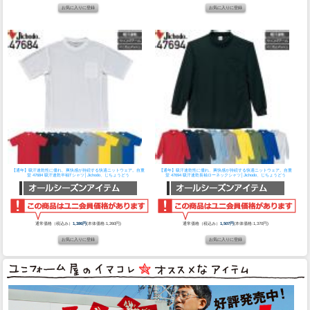
【通年】吸汗速乾性に優れ、爽快感が持続する快適ニットウェア。
自重
【通年】吸汗速乾性に優れ、爽快感が持続する快適ニットウェア。
自重
堂 47684 吸汗速乾半袖Tシャツ│Jichodo、じちょうどう
堂 47694 吸汗速乾長袖ローネックシャツ│Jichodo、じちょうどう
通常価格（税込み）
1,386円
(本体価格:1,260円)
通常価格（税込み）
1,507円
(本体価格:1,370円)