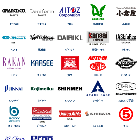
ｸﾞﾗﾝｼｽｺ
ﾃﾞﾆﾌｫｰﾑ
ｱｲﾄｽ
旭蝶繊維
小倉屋
ベスト
橘被服
ダイリキ
寛斎ﾕﾆﾌｫｰﾑ
ﾀｽｸﾌｫｰｽ
ラカン
ｶｰｼｰｶｼﾏ
寅壱
山田辰
ﾃﾞｨｯｷｰｽﾞ
ジンナイ
ｶｼﾞﾒｲｸ
シンメン
ｱﾀｯｸﾍﾞｰｽ
おたふく手袋
ﾎﾞﾃﾞｨﾀﾌﾈｽ
ﾌﾟﾘﾝﾄｽﾀｰ
ﾕﾆﾃｯﾄﾞｱｽﾚ
ｼﾊﾞﾗ工業
丸五