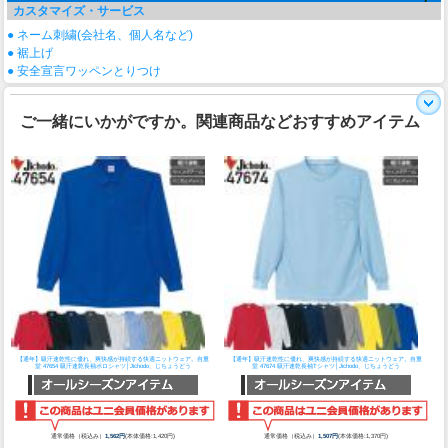
カスタマイズ・サービス
● ネーム刺繍(会社名、個人名など)
● 裾上げ
● 安全宣言ワッペンとりつけ
ご一緒にいかがですか。関連商品などおすすめアイテム
【通年】吸汗速乾性に優れ、爽快感が持続する快適ニットウェア。
自重
【通年】吸汗速乾性に優れ、爽快感が持続する快適ニットウェア。
自重
堂 47654 吸汗速乾長袖ポロシャツ│Jichodo、じちょうどう
堂 47674 吸汗速乾長袖Tシャツ│Jichodo、じちょうどう
通常価格（税込み）
1,562円
(本体価格:1,420円)
通常価格（税込み）
1,507円
(本体価格:1,370円)