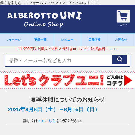
働くを楽しむユニフォームファッション「アルべロットユニ」
カート
マイページ
商品一覧
レビュー
店舗情報
お問合せ
11,000円以上購入で送料＆代引きorコンビニ決済無料！
＞＞
検
索
キ
ー
ワ
ー
ド
夏季休暇についてのお知らせ
2026年8月8日（土）～8月16日（日）
詳しくは
＞＞こちら
をご覧ください。