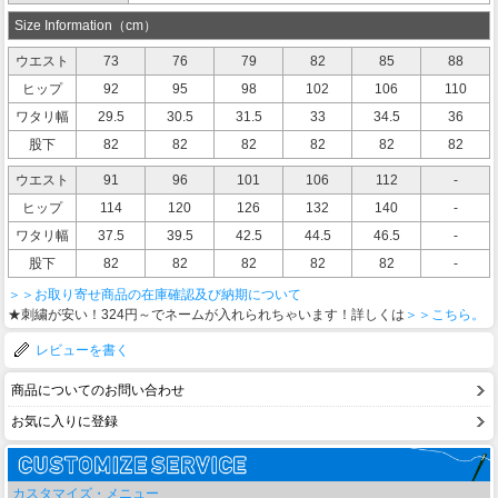
Size Information（cm）
ウエスト
73
76
79
82
85
88
ヒップ
92
95
98
102
106
110
ワタリ幅
29.5
30.5
31.5
33
34.5
36
股下
82
82
82
82
82
82
ウエスト
91
96
101
106
112
-
ヒップ
114
120
126
132
140
-
ワタリ幅
37.5
39.5
42.5
44.5
46.5
-
股下
82
82
82
82
82
-
＞＞お取り寄せ商品の在庫確認及び納期について
★刺繍が安い！324円～でネームが入れられちゃいます！詳しくは
＞＞こちら。
レビューを書く
商品についてのお問い合わせ
お気に入りに登録
カスタマイズ・メニュー