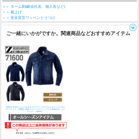
＞＞ ネーム刺繍(会社名、個人名など)
＞＞ 裾上げ
＞＞ 安全宣言ワッペンとりつけ
ご一緒にいかがですか。関連商品などおすすめアイテム
【通年】浮き出したようなカモフラプリントがワイルドなディテールの
ワークウェア。
自重堂 71600 ストレッチジャンパー│Z-DRAGON、ジー
ドラゴン［19AW］
通常価格（税込み）
5,049円
(本体価格:4,590円)