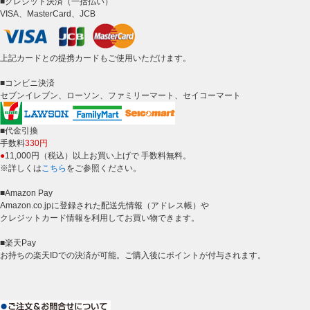
■クレジット決済（一括払い）
VISA、MasterCard、JCB
上記カードとの提携カードもご使用いただけます。
■コンビニ決済
セブンイレブン、ローソン、ファミリーマート、セイコーマート
■代金引換
手数料
330円
●
11,000円（税込）以上お買い上げで 手数料無料。
※詳しくは
こちら
をご参照ください。
■Amazon Pay
Amazon.co.jpに登録された配送先情報（アドレス帳）や
クレジットカード情報を利用してお買い物できます。
■楽天Pay
お持ちの楽天IDでの決済が可能。ご購入後にポイントが付与されます。