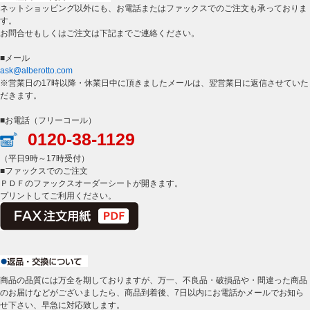
ネットショッピング以外にも、お電話またはファックスでのご注文も承っておりま
す。
お問合せもしくはご注文は下記までご連絡ください。
■メール
ask@alberotto.com
※営業日の17時以降・休業日中に頂きましたメールは、翌営業日に返信させていた
だきます。
■お電話（フリーコール）
0120-38-1129
（平日9時～17時受付）
■ファックスでのご注文
ＰＤＦのファックスオーダーシートが開きます。
プリントしてご利用ください。
商品の品質には万全を期しておりますが、万一、不良品・破損品や・間違った商品
のお届けなどがございましたら、商品到着後、7日以内にお電話かメールでお知ら
せ下さい、早急に対応致します。