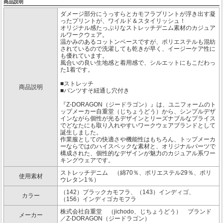
商品説明
ダメージ部分にうっすらとカモフラプリントが浮き出す凝
ったプリントが、ワイルド＆スタイリッシュ！
オリジナル感たっぷりなストレッチデニム素材のカジュア
ルワークウェア。
温かみのあるコットンベースですが、ポリエステルも混紡
されているので洗濯しても乾きが早く、イージーケア性に
も優れています。
風合いの良い生地感と着用感で、シルエットにもこだわっ
た1着です。
■ストレッチ
商品説明
■パンツすそ紐通し穴付き
『Z-DORAGON（ジードラゴン）』は、ユニフォームのト
ップメーカー自重堂（じちょうどう）から、シンプルデザ
インながら個性が光るデザインとリーズナブルなプライス
でどなたにも取り入れやすいワークウェアブランドとして
誕生しました。
作業服としての快適さや機能性はもちろん、トップメーカ
ーならではのハイスペックな素材と、オリジナルパーツで
構成された、個性的なデザインが魅力のカジュアル系ワー
キングウェアです。
ストレッチデニム （綿70％、ポリエステル29％、ポリ
使用素材
ウレタン1％）
（142）ブラックカモフラ、（143）インディゴ、
カラー
（156）インディゴカモフラ
株式会社自重堂 （jichodo、じちょうどう） ブランド
メーカー
／Z-DORAGON（ジードラゴン）