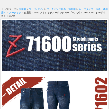
トップページ >
作業着
>
ワークパンツ
>
ワークパンツ秋冬・通年用
>
カーゴタイプ（秋冬・通年
用）
>
ノータック
> 自重堂 71602 ストレッチノータックカーゴパンツ│Z-DRAGON、ジードラ
ゴン［19AW］