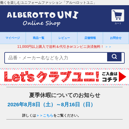
働くを楽しむユニフォームファッション「アルべロットユニ」
カート
マイページ
商品一覧
レビュー
店舗情報
お問合せ
11,000円以上購入で送料＆代引きorコンビニ決済無料！
＞＞
検
索
キ
ー
ワ
ー
ド
夏季休暇についてのお知らせ
2026年8月8日（土）～8月16日（日）
詳しくは
＞＞こちら
をご覧ください。