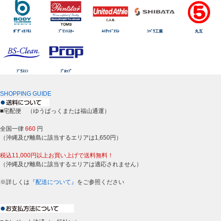
ﾎﾞﾃﾞｨﾀﾌﾈｽ
ﾌﾟﾘﾝﾄｽﾀｰ
ﾕﾆﾃｯﾄﾞｱｽﾚ
ｼﾊﾞﾗ工業
丸五
ﾌﾞﾗｽﾄﾝ
ﾌﾟﾛｯﾌﾟ
SHOPPING GUIDE
■宅配便 （ゆうぱっくまたは福山通運）
全国一律
660
円
（沖縄及び離島に該当するエリアは1,650円）
税込11,000円以上お買い上げで送料無料！
（沖縄及び離島に該当するエリアは適応されません）
※詳しくは
『配送について』
をご参照ください