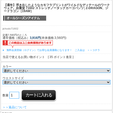
【通年】浮き出したようなカモフラプリントがワイルドなディテールのワーク
ウェア。
自重堂 71602 ストレッチノータックカーゴパンツ│Z-DRAGON、ジ
ードラゴン［19AW］
jichodo71602
定価7,590円のところ
通常価格（税込み）
3,916円
(本体価格:3,560円)
● 無料会員登録（ログイン）でお得な会員価格になります！ ご入会は ＞＞コチラ
当店で使えるお買い物ポイント [ 35 ポイント進呈 ]
カラー
ウエストサイズ
数量
＞＞返品について