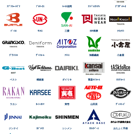
ｱﾌﾞｿﾘｭｰﾄｷﾞｱ
ﾌﾞﾙﾜｰｸｽ
ｺｰｺｽ信岡
ｱﾝﾄﾞﾚｽｹｯﾃｨ
ｸﾞﾗﾃﾞｨｴｰﾀ
ﾊﾞｰﾄﾙ
ｻﾝｴｽ
三愛
ﾀｶﾔ商事
ﾅｲtﾅｲﾄ
ｸﾞﾗﾝｼｽｺ
ﾃﾞﾆﾌｫｰﾑ
ｱｲﾄｽ
旭蝶繊維
小倉屋
ベスト
橘被服
ダイリキ
寛斎ﾕﾆﾌｫｰﾑ
ﾀｽｸﾌｫｰｽ
ラカン
ｶｰｼｰｶｼﾏ
寅壱
山田辰
ﾃﾞｨｯｷｰｽﾞ
ジンナイ
ｶｼﾞﾒｲｸ
シンメン
ｱﾀｯｸﾍﾞｰｽ
おたふく手袋