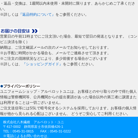
・返品・交換は、1週間以内未使用・未開封に限ります、あらかじめご了承くださ
い。
※詳しくは
『返品特約について』
をご参照ください。
営業日の午前11時までにご注文頂いた場合、最短で翌日の発送となります。（コン
ビニ決済を除く）
納期は、ご注文確認メールの次のメールでお知らせしております。
※お手配に時間がかかる場合も、メールでご連絡させて頂きます。
※ご注文の混雑状況などにより、多少前後する場合がございます
※詳しくは、
『ショッピングガイド』
をご参照ください。
ユニフォームショップ・アルベロットユニは、お客様とのやり取りの中で得た個人
情報は警察機関等、公共機関からの提出要請があった場合以外の第三者に譲渡また
は利用することは一切ございません。
ご注文送信等にはSSLで暗号化するシステムを採用しております。お客様の個人情
報が他から見られる心配はございません、 どうぞご安心してご利用ください。
株式会社八木繊維 アルベロット・ユニ
〒417-0002 静岡県富士市依田橋426-1
TEL：0545-31-0815 FAX：0545-31-0222
※電話によるお問い合わせは、