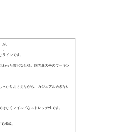
）が、
』。
なラインです。
だわった贅沢な仕様。国内最大手のワーキン
。
しっかりおさえながら、カジュアル過ぎない
ではなくマイルドなストレッチ性です。
ツで構成。