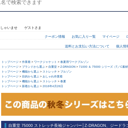
っしゃいませ ゲストさま
クーポン情報
お気に入り一覧
マイページ
送料とお支払い方法について
個人情
トップページ
>
作業着
>
ワークジャケット
>
春夏用ワークブルゾン
トップページ
>
ブランドから選ぶ
>
自重堂
>
Z-DRAGON
>
71000 ＆ 75000 シリーズ（T／C素
トップページ
>
機能から選ぶ
>
ストレッチ
>
ブルゾン
トップページ
>
目的から選ぶ
>
おしゃれ作業着
トップページ
>
機能から選ぶ
>
ストレッチ
>
春夏
トップページ
>
新着から選ぶ
>
2016年4月26日
自重堂 75000 ストレッチ長袖ジャンパー│Z-DRAGON、ジードラ