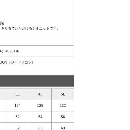
属製
ッキリ着ていただけるシルエットです。
34）キャメル
AGON（ジードラゴン）
EL
4L
5L
124
128
132
52
54
56
62
63
63