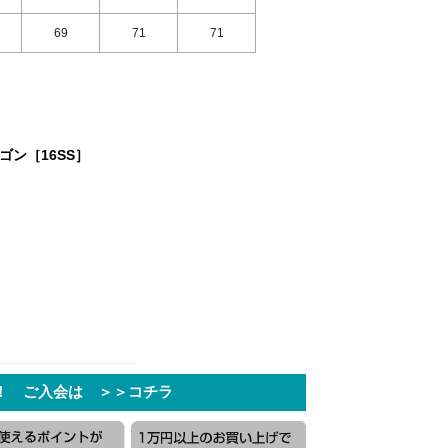
69
71
71
ゴン［16SS］
！ ご入会は ＞＞コチラ