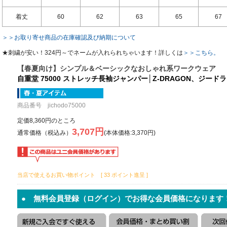
着丈
60
62
63
65
67
＞＞お取り寄せ商品の在庫確認及び納期について
★刺繍が安い！324円～でネームが入れられちゃいます！詳しくは
＞＞こちら。
【春夏向け】シンプル＆ベーシックなおしゃれ系ワークウェア
自重堂 75000 ストレッチ長袖ジャンパー│Z-DRAGON、ジードラ
商品番号 jichodo75000
定価8,360円のところ
3,707円
通常価格（税込み）
(本体価格:3,370円)
当店で使えるお買い物ポイント [ 33 ポイント進呈 ]
● 無料会員登録（ログイン）でお得な会員価格になります