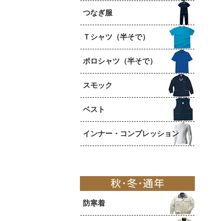
つなぎ服
Ｔシャツ（半そで）
ポロシャツ（半そで）
スモック
ベスト
インナー・コンプレッション
防寒着