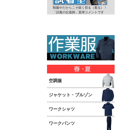
制服やだからこそ鋭く切る（着る）！
「試着の伝道師」直球コメントです
空調服
ジャケット・ブルゾン
ワークシャツ
ワークパンツ