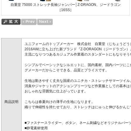
自重堂 75000 ストレッチ長袖ジャンパー│Z-DRAGON、ジードラゴン
［16SS］
ユニフォームのトップメーカー 株式会社 自重堂（じちょうどう
2016AWに立ち上げた新ブランド『Z-DORAGON（ジードラゴン）
主流になりつつあるカジュアル作業着のスタンダートにもなりそう
シンプルでベーシックなシルエットに、国内素材、国内パーツにこ
グメーカーだからこそできる、品質とプライスです。
生地は動きやすく丈夫な国産のユニチカ・ストレッチサマーツイル
消臭やジャケットのアクションプリーツなど作業服としての基本は
おしゃれな雰囲気に仕上がっています。
商品説明
こちらは春夏向けの薄手の生地になります。
織りで伸縮性を持たせており、ストレッチはにゅっと伸びるかんじ
■ファスナースライダー、ボタン、ネーム刺繍などオリジナルパー
■静電素材使用