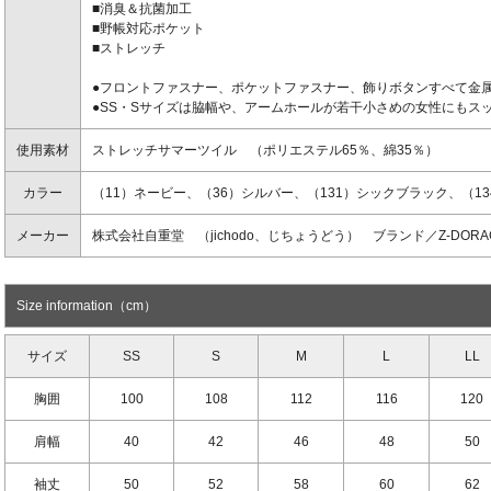
■消臭＆抗菌加工
■野帳対応ポケット
■ストレッチ
●フロントファスナー、ポケットファスナー、飾りボタンすべて金
●SS・Sサイズは脇幅や、アームホールが若干小さめの女性にもス
使用素材
ストレッチサマーツイル （ポリエステル65％、綿35％）
カラー
（11）ネービー、（36）シルバー、（131）シックブラック、（1
メーカー
株式会社自重堂 （jichodo、じちょうどう） ブランド／Z-DOR
Size information（cm）
サイズ
SS
S
M
L
LL
胸囲
100
108
112
116
120
肩幅
40
42
46
48
50
袖丈
50
52
58
60
62