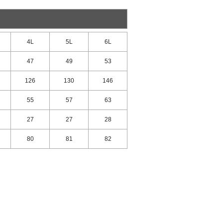
4L
5L
6L
47
49
53
126
130
146
55
57
63
27
27
28
80
81
82