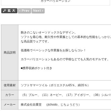
カラーバリエーション
飽きのこないオーソドックスなデザイン。
ソフトな着心地、耐久性や作業服としての基本的な性能をしっかり
な高品質ウェアです。
低価格でベーシックな作業服をお探しならコレ！
商品説明
カラーバリエーションもあるので学校などでも人気のモデルです。
■携帯収納ポケット付き
使用素材
ソフトサマーツイル（ポリエステル65％、綿35％）
カラー
（5）ブルー、（11）ネービー、（17）アイボリー、（36）シルバ
メーカー
株式会社自重堂 （jichodo、じちょうどう）