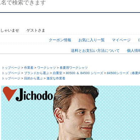
っしゃいませ ゲストさま
クーポン情報
お気に入り一覧
マイページ
送料とお支払い方法について
個人情
トップページ
>
作業着
>
ワークシャツ
>
春夏用ワークシャツ
トップページ
>
ブランドから選ぶ
>
自重堂
>
80500 ＆ 84500 シリーズ
>
84500シリーズ（春夏
トップページ
>
目的から選ぶ
>
激安な作業着