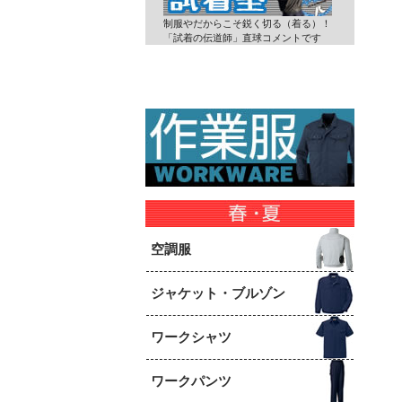
制服やだからこそ鋭く切る（着る）！
「試着の伝道師」直球コメントです
空調服
ジャケット・ブルゾン
ワークシャツ
ワークパンツ