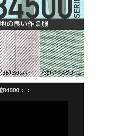
4500：：