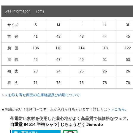
Size information （cm）
サイズ
S
M
L
LL
3L
首 廻
41
42
43
44
45
胸 囲
106
110
114
118
122
肩 幅
45
47
49
51
53
袖 丈
23
24
25
26
26
着 丈
71
73
75
78
78
＞＞お取り寄せ商品の在庫確認及び納期について
★刺繍が安い！324円～でネームが入れられちゃいます！詳しくは
＞＞こちら。
帯電防止素材を使用した着心地がよく高品質で低価格なウェア。
自重堂 84514 半袖シャツ│じちょうどう Jichodo