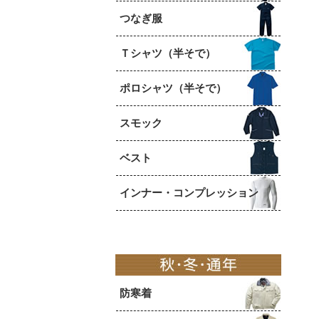
つなぎ服
Ｔシャツ（半そで）
ポロシャツ（半そで）
スモック
ベスト
インナー・コンプレッション
防寒着