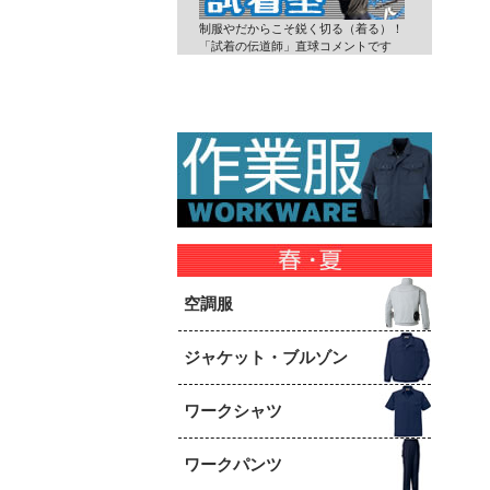
制服やだからこそ鋭く切る（着る）！
「試着の伝道師」直球コメントです
空調服
ジャケット・ブルゾン
ワークシャツ
ワークパンツ