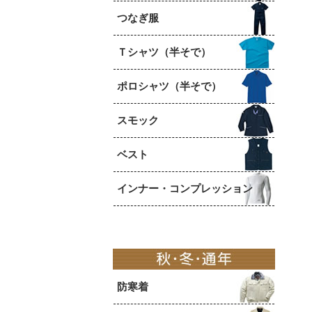
つなぎ服
Ｔシャツ（半そで）
ポロシャツ（半そで）
スモック
ベスト
インナー・コンプレッション
防寒着