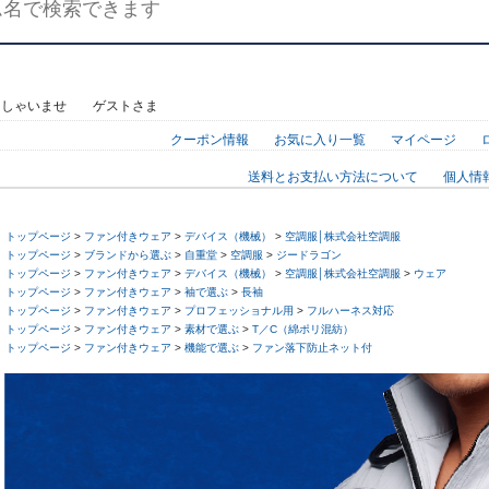
っしゃいませ ゲストさま
クーポン情報
お気に入り一覧
マイページ
送料とお支払い方法について
個人情
トップページ
>
ファン付きウェア
>
デバイス（機械）
>
空調服│株式会社空調服
トップページ
>
ブランドから選ぶ
>
自重堂
>
空調服
>
ジードラゴン
トップページ
>
ファン付きウェア
>
デバイス（機械）
>
空調服│株式会社空調服
>
ウェア
トップページ
>
ファン付きウェア
>
袖で選ぶ
>
長袖
トップページ
>
ファン付きウェア
>
プロフェッショナル用
>
フルハーネス対応
トップページ
>
ファン付きウェア
>
素材で選ぶ
>
T／C（綿ポリ混紡）
トップページ
>
ファン付きウェア
>
機能で選ぶ
>
ファン落下防止ネット付