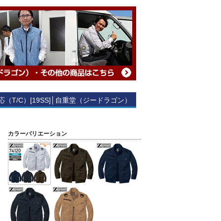
対応（T/C）[19SS]│自重堂（ジードラゴン）
カラーバリエーション