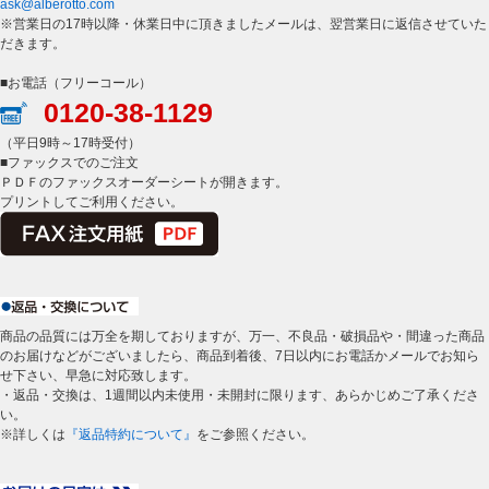
ask@alberotto.com
※営業日の17時以降・休業日中に頂きましたメールは、翌営業日に返信させていた
だきます。
■お電話（フリーコール）
0120-38-1129
（平日9時～17時受付）
■ファックスでのご注文
ＰＤＦのファックスオーダーシートが開きます。
プリントしてご利用ください。
商品の品質には万全を期しておりますが、万一、不良品・破損品や・間違った商品
のお届けなどがございましたら、商品到着後、7日以内にお電話かメールでお知ら
せ下さい、早急に対応致します。
・返品・交換は、1週間以内未使用・未開封に限ります、あらかじめご了承くださ
い。
※詳しくは
『返品特約について』
をご参照ください。