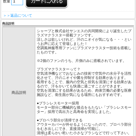
数量
＞＞返品について
商品説明
シャープと株式会社サンエスの共同開発により誕生したプ
ラズマクラスター搭載ファンです。
涼しさは欲しいけれど、汗のニオイが気になる・・・とい
うお声に応えて登場しました！
空調風神服専用ファンにプラズマクラスター技術を搭載し
たものです。
※2個のファンのうち、片側のみに搭載されています。
プラズマクラスターって？
空気清浄機などでおなじみの技術で空気中の水分子を活性
化させて、汗のニオイや菌を抑制する効果があります。
着用することで、服内の空気と排気を清潔にする効果があ
るので、汗をかいても快適に過ごすことができます。
空気を清潔にする効果があるため、肉体労働の必要な医療
商品説明
施設など、衛生面が気になる場所にもおすすめです。
●ブラシレスモーター採用
モーター部分に機械的な接点をもたない「ブラシレスモー
ター」採用で高出力と高寿命を実現しました。
●プロペラ部分が清掃できる
アウターカバーが外せるようになったので、プロペラ部分
をむき出しにでき、直接清掃が可能に。
清掃は柔らかい乾いた小さなブラシなどで行って下さい。