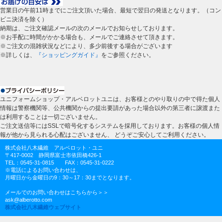
営業日の午前11時までにご注文頂いた場合、最短で翌日の発送となります。（コン
ビニ決済を除く）
納期は、ご注文確認メールの次のメールでお知らせしております。
※お手配に時間がかかる場合も、メールでご連絡させて頂きます。
※ご注文の混雑状況などにより、多少前後する場合がございます
※詳しくは、
『ショッピングガイド』
をご参照ください。
ユニフォームショップ・アルベロットユニは、お客様とのやり取りの中で得た個人
情報は警察機関等、公共機関からの提出要請があった場合以外の第三者に譲渡また
は利用することは一切ございません。
ご注文送信等にはSSLで暗号化するシステムを採用しております。お客様の個人情
報が他から見られる心配はございません、 どうぞご安心してご利用ください。
株式会社八木繊維 アルベロット・ユニ
〒417-0002 静岡県富士市依田橋426-1
TEL：0545-31-0815 FAX：0545-31-0222
※電話によるお問い合わせは、
月曜日から金曜日の9：30～17：30までとなります。
メールでのお問い合わせはこちらから＞＞
ask@alberotto.com
株式会社八木繊維ウェブサイト