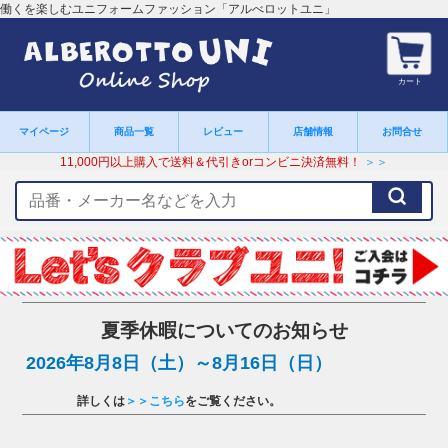
働くを楽しむユニフォームファッション「アルべロットユニ」
カート
マイページ
商品一覧
レビュー
店舗情報
お問合せ
11,000円以上購入で送料＆代引きorコンビニ決済無料！
＞＞
検
索
キ
ー
ワ
ー
ド
夏季休暇についてのお知らせ
2026年8月8日（土）～8月16日（日）
詳しくは
＞＞こちら
をご覧ください。