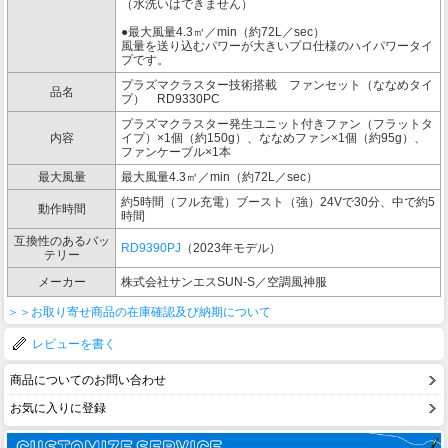
（水洗いはできません）
●最大風量4.3㎥／min（約72L／sec）
風量を送り込むパワーが大きいプロ仕様のハイパワータイ
プです。
プラズマクラスター技術搭載 ファンセット（ななめタイ
品名
プ） RD9330PC
プラズマクラスター発生ユニット付きファン（フラットタ
内容
イプ）×1個（約150g）、ななめファン×1個（約95g）、
ファンケーブル×1本
最大風量
最大風量4.3㎥／min（約72L／sec）
約5時間（フル充電）ブースト（強）24Vで30分、中で約5
動作時間
時間
互換性のあるバッ
RD9390PJ
（2023年モデル）
テリー
メーカー
株式会社サンエスSUN-S／空調風神服
＞＞お取り寄せ商品の在庫確認及び納期について
レビューを書く
商品についてのお問い合わせ
お気に入りに登録