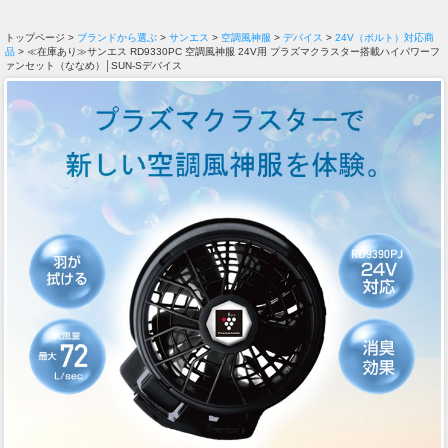
トップページ >
ブランドから選ぶ
>
サンエス
>
空調風神服
>
デバイス
>
24V（ボルト）対応商
品
> ≪在庫あり≫サンエス RD9330PC 空調風神服 24V用 プラズマクラスター搭載ハイパワーフ
ァンセット（ななめ）│SUN-Sデバイス