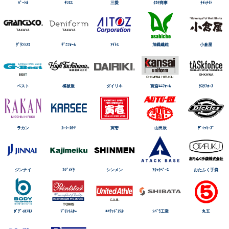
ﾊﾞｰﾄﾙ
ｻﾝｴｽ
三愛
ﾀｶﾔ商事
ﾅｲtﾅｲﾄ
ｸﾞﾗﾝｼｽｺ
ﾃﾞﾆﾌｫｰﾑ
ｱｲﾄｽ
旭蝶繊維
小倉屋
ベスト
橘被服
ダイリキ
寛斎ﾕﾆﾌｫｰﾑ
ﾀｽｸﾌｫｰｽ
ラカン
ｶｰｼｰｶｼﾏ
寅壱
山田辰
ﾃﾞｨｯｷｰｽﾞ
ジンナイ
ｶｼﾞﾒｲｸ
シンメン
ｱﾀｯｸﾍﾞｰｽ
おたふく手袋
ﾎﾞﾃﾞｨﾀﾌﾈｽ
ﾌﾟﾘﾝﾄｽﾀｰ
ﾕﾆﾃｯﾄﾞｱｽﾚ
ｼﾊﾞﾗ工業
丸五