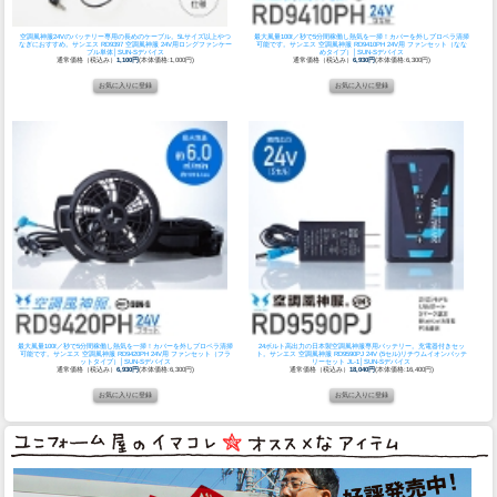
空調風神服24Vのバッテリー専用の長めのケーブル。5Lサイズ以上やつ
最大風量100ℓ／秒で5分間稼働し熱気を一掃！カバーを外しプロペラ清掃
なぎにおすすめ。
サンエス RD9397 空調風神服 24V用ロングファンケー
可能です。
サンエス 空調風神服 RD9410PH 24V用 ファンセット（なな
ブル単体│SUN-Sデバイス
めタイプ）│SUN-Sデバイス
通常価格（税込み）
1,100円
(本体価格:1,000円)
通常価格（税込み）
6,930円
(本体価格:6,300円)
最大風量100ℓ／秒で5分間稼働し熱気を一掃！カバーを外しプロペラ清掃
24ボルト高出力の日本製空調風神服専用バッテリー。充電器付きセッ
可能です。
サンエス 空調風神服 RD9420PH 24V用 ファンセット（フラ
ト。
サンエス 空調風神服 RD9590PJ 24V (5セル)リチウムイオンバッテ
ットタイプ）│SUN-Sデバイス
リーセット JL-1│SUN-Sデバイス
通常価格（税込み）
6,930円
(本体価格:6,300円)
通常価格（税込み）
18,040円
(本体価格:16,400円)