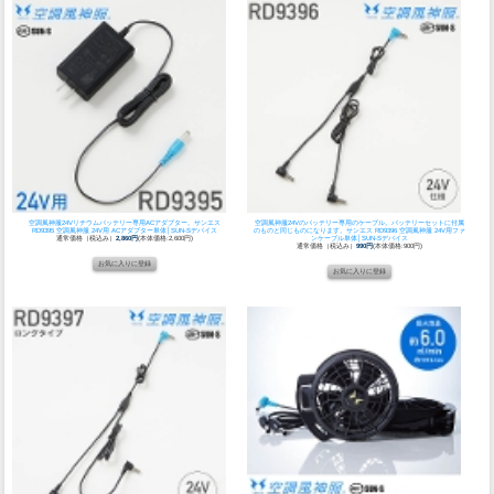
空調風神服24Vリチウムバッテリー専用ACアダプター。
サンエス
空調風神服24Vのバッテリー専用のケーブル。バッテリーセットに付属
RD9395 空調風神服 24V用 ACアダプター単体│SUN-Sデバイス
のものと同じものになります。
サンエス RD9396 空調風神服 24V用ファ
通常価格（税込み）
2,860円
(本体価格:2,600円)
ンケーブル単体│SUN-Sデバイス
通常価格（税込み）
990円
(本体価格:900円)