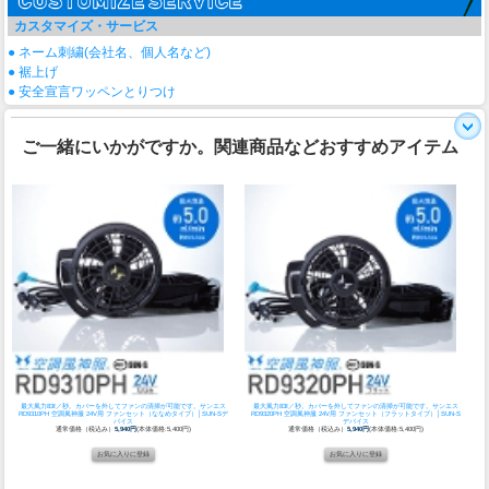
カスタマイズ・サービス
● ネーム刺繍(会社名、個人名など)
● 裾上げ
● 安全宣言ワッペンとりつけ
ご一緒にいかがですか。関連商品などおすすめアイテム
最大風力83ℓ／秒。カバーを外してファンの清掃が可能です。
サンエス
最大風力83ℓ／秒。カバーを外してファンの清掃が可能です。
サンエス
RD9310PH 空調風神服 24V用 ファンセット（ななめタイプ）│SUN-Sデ
RD9320PH 空調風神服 24V用 ファンセット（フラットタイプ）│SUN-S
バイス
デバイス
通常価格（税込み）
5,940円
(本体価格:5,400円)
通常価格（税込み）
5,940円
(本体価格:5,400円)