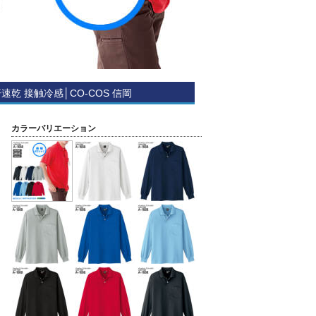
速乾 接触冷感│CO-COS 信岡
カラーバリエーション