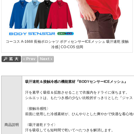
コーコス A-1668 長袖ポロシャツ ボディセンサーICEメッシュ 吸汗速乾 接触
冷感│CO-COS 信岡
吸汗速乾＆接触冷感の機能素材『BODYセンサーICEメッシュ』
汗を素早く吸収＆拡散させることで衣服内をドライに保ちます。
シルエットは、もたつき感の少ない比較的すっきりとした『ジャス
〈接触冷感性〉
前面に使用した冷感素材が、ひんやりとした爽やかで快適な着心地
商品説明
〈吸汗速乾ドライ〉
汗を吸収しても短時間で乾いてべたつきを解消します。