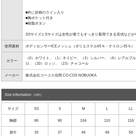
■衿に折柄のライン入り
■胸ポケット付き
■樹脂ボタン
SSサイズとSサイズは女性が着てもすっきり着用できる見頃などが
使用素材
ボディセンサーICEメッシュ（ポリエステル65％・ナイロン35％）
（0）ホワイト、（1）ネイビー、（3）シルバー、（6）レアルブル
カラー
ロ、（20）ロッソ、（23）チャコール
メーカー
株式会社コーコス信岡 CO-COS NOBUOKA
Size information（cm）
サイズ
SS
S
M
L
LL
胸廻
86
90
104
110
116
肩巾
35
37
46
48
50