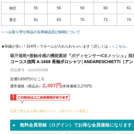
袖丈
55
56
59
60
61
着丈
61
63
70
72
74
＞＞お取り寄せ商品の在庫確認及び納期について
★刺繍が安い！324円～でネームが入れられちゃいます！詳しくは
＞＞こちら。
吸汗速乾×接触冷感の機能素材『ボディセンサーICEメッシュ』
コーコス信岡 A-1668 長袖ポロシャツ│ANDARESCHIETTI（
商品番号 cocos01668
定価5,830円のところ
2,497円
通常価格（税込み）
(本体価格:2,270円)
当店で使えるお買い物ポイント [ 22 ポイント進呈 ]
● 無料会員登録（ログイン）でお得な会員価格になります