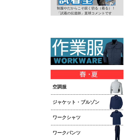
制服やだからこそ鋭く切る（着る）！
「試着の伝道師」直球コメントです
空調服
ジャケット・ブルゾン
ワークシャツ
ワークパンツ