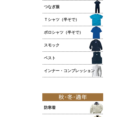
つなぎ服
Ｔシャツ（半そで）
ポロシャツ（半そで）
スモック
ベスト
インナー・コンプレッション
防寒着