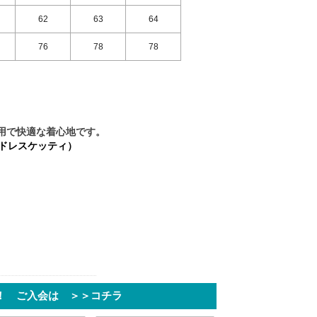
62
63
64
76
78
78
採用で快適な着心地です。
アンドレスケッティ）
！ ご入会は ＞＞コチラ