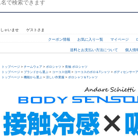
っしゃいませ ゲストさま
クーポン情報
お気に入り一覧
マイページ
送料とお支払い方法について
個人情
トップページ
>
チームウェア
>
ポロシャツ
>
長袖 ポロシャツ
トップページ
>
ブランドから選ぶ
>
コーコス信岡
>
コーコスのポロ＆Tシャツ
>
ボディセンサー
トップページ
>
機能から選ぶ
>
涼しい作業服
>
ポロシャツ＆Tシャツ