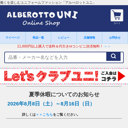
働くを楽しむユニフォームファッション「アルべロットユニ」
カート
マイページ
商品一覧
レビュー
店舗情報
お問合せ
11,000円以上購入で送料＆代引きorコンビニ決済無料！
＞＞
検
索
キ
ー
ワ
ー
ド
夏季休暇についてのお知らせ
2026年8月8日（土）～8月16日（日）
詳しくは
＞＞こちら
をご覧ください。