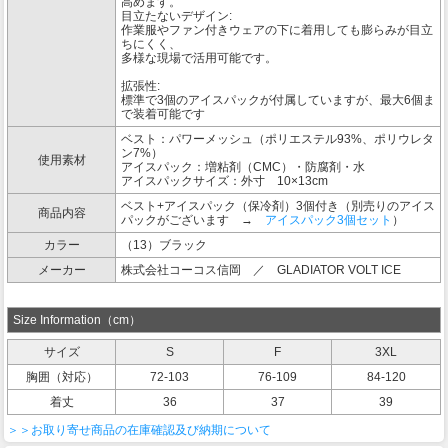
高めます。
目立たないデザイン:
作業服やファン付きウェアの下に着用しても膨らみが目立
ちにくく、
多様な現場で活用可能です。
拡張性:
標準で3個のアイスパックが付属していますが、最大6個ま
で装着可能です
ベスト：パワーメッシュ（ポリエステル93%、ポリウレタ
ン7%）
使用素材
アイスパック：増粘剤（CMC）・防腐剤・水
アイスパックサイズ：外寸 10×13cm
ベスト+アイスパック（保冷剤）3個付き（別売りのアイス
商品内容
パックがございます →
アイスパック3個セット
）
カラー
（13）ブラック
メーカー
株式会社コーコス信岡 ／ GLADIATOR VOLT ICE
Size Information（cm）
サイズ
S
F
3XL
胸囲（対応）
72-103
76-109
84-120
着丈
36
37
39
＞＞お取り寄せ商品の在庫確認及び納期について