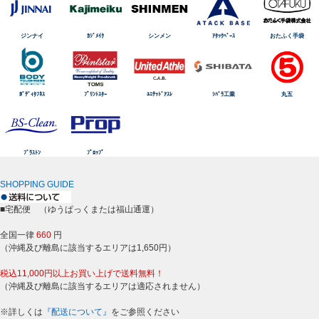
ジンナイ
ｶｼﾞﾒｲｸ
シンメン
ｱﾀｯｸﾍﾞｰｽ
おたふく手袋
ﾎﾞﾃﾞｨﾀﾌﾈｽ
ﾌﾟﾘﾝﾄｽﾀｰ
ﾕﾆﾃｯﾄﾞｱｽﾚ
ｼﾊﾞﾗ工業
丸五
ﾌﾞﾗｽﾄﾝ
ﾌﾟﾛｯﾌﾟ
SHOPPING GUIDE
■宅配便 （ゆうぱっくまたは福山通運）
全国一律
660
円
（沖縄及び離島に該当するエリアは1,650円）
税込11,000円以上お買い上げで送料無料！
（沖縄及び離島に該当するエリアは適応されません）
※詳しくは
『配送について』
をご参照ください