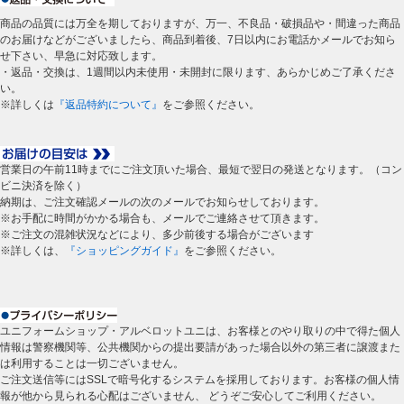
商品の品質には万全を期しておりますが、万一、不良品・破損品や・間違った商品
のお届けなどがございましたら、商品到着後、7日以内にお電話かメールでお知ら
せ下さい、早急に対応致します。
・返品・交換は、1週間以内未使用・未開封に限ります、あらかじめご了承くださ
い。
※詳しくは
『返品特約について』
をご参照ください。
営業日の午前11時までにご注文頂いた場合、最短で翌日の発送となります。（コン
ビニ決済を除く）
納期は、ご注文確認メールの次のメールでお知らせしております。
※お手配に時間がかかる場合も、メールでご連絡させて頂きます。
※ご注文の混雑状況などにより、多少前後する場合がございます
※詳しくは、
『ショッピングガイド』
をご参照ください。
ユニフォームショップ・アルベロットユニは、お客様とのやり取りの中で得た個人
情報は警察機関等、公共機関からの提出要請があった場合以外の第三者に譲渡また
は利用することは一切ございません。
ご注文送信等にはSSLで暗号化するシステムを採用しております。お客様の個人情
報が他から見られる心配はございません、 どうぞご安心してご利用ください。