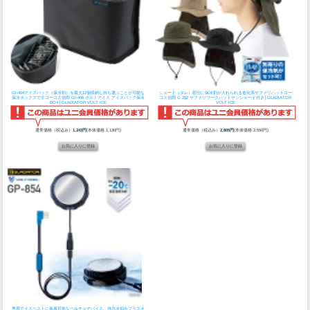
GI-404アイスパック（保冷剤）を最大12個収納し持ち運ぶことが可能な
シェード（タレ）部分に保冷剤が入れられる進化系サファリハット
コー
保冷ボックスです
コーコス信岡 GI-406 ボルトアイス アイスパック保冷
コス信岡 G-202 サファリワークハットサンシェード付き│GLADIATOR
BOX│GLADIATOR VOLT ICE
VOLT ICE
通常価格（税込み）
1,243円
(本体価格:1,130円)
通常価格（税込み）
2,805円
(本体価格:2,550円)
専用アイスベストに装着可能なペルチェデバイス。強力冷却をプラスオ