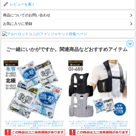
レビューを書く
商品についてのお問い合わせ
お気に入りに登録
ご一緒にいかがですか。関連商品などおすすめアイテム
キンキンの氷点下タイプ？それとも超時間長持ちタイプ？2種の冷たさか
キンキンの氷点下タイプ？それとも超時間長持ちタイプ？2種の冷たさか
ら選べるアイスベスト用保冷剤の決定版！
コーコス信岡 保冷剤 アイス
ら選べるアイスベスト用保冷剤の決定版！
コーコス信岡 GI-469 アイス
パック 氷零（長持ちタイプ）・北極（氷点下タイプ）│GLADIATOR
メッシュベスト保冷剤150g用６ポケット&ペルチェ穴付き（保冷剤別
VOLT ICE
売）保冷剤ベスト│GLADIATOR VOLT ICE