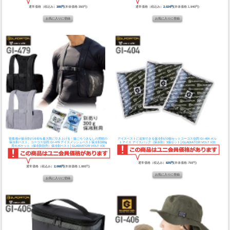
通常価格（税込み）
385円
(本体価格:350円)
通常価格（税込み）
2,024円
(本体価格:1,840円)
密着感が保冷剤の冷却を最大限に引き上げる！脇ごろつきなしの理想の
アイスベストに追加できる保冷剤の3個セット
コーコス信岡 GI-404 ボル
保冷剤ベスト。
コーコス信岡 GI-479 アイスメッシュベスト保冷剤300g
トアイス アイスパック（保冷剤）3個セット│GLADIATOR VOLT ICE
用６ポケット（保冷剤別売）保冷剤ベスト│GLADIATOR VOLT ICE
通常価格（税込み）
825円
(本体価格:750円)
通常価格（税込み）
2,068円
(本体価格:1,880円)