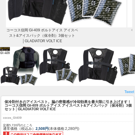
コーコス信岡 GI-409 ボルトアイス アイスベ
セ
スト&アイスパック（保冷剤）3個セット
│GLADIATOR VOLT ICE
Tweet
保冷剤付きのアイスベスト。脇の密着感が冷却効果を最大限に引き上げます！
コーコス信岡 GI-409 ボルトアイス アイスベスト&アイスパック（保冷剤）3個
セット│GLADIATOR VOLT ICE
cocos_GI409
定価5,720円のところ
通常価格（税込み）
2,508円
(本体価格:2,280円)