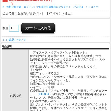
● 無料会員登録（ログイン）でお得な会員価格になります！ ご入会は ＞＞コチラ
当店で使えるお買い物ポイント [ 22 ポイント進呈 ]
数量
＞＞返品について
商品説明
「アイスベスト＆アイスパック3個セット」
保冷剤の冷たさが脇に当たる際の違和感を軽減しつつ、
効率的に身体を冷やすよう設計されたVOLT ICE（ボルト
アイス）シリーズの製品です。
資料に基づき、その特徴とスペックをまとめます。
主な特徴
脇にフィットする設計:
独自のコンパクトなポケット配置により、保冷剤が身体の
ラインにしっかりフィットし、
効率的に脇を冷却します。
ハイブリッド冷却:
保冷剤による「アナログ冷却」と、別売りのペルチェクー
ラー（
GP-854
）や空調ウェアなどの電子機器を組み合わ
商品説明
せることで、身体を強力に強制冷却できます。
使い勝手の良いポケット:
出し入れしやすい「タテ入れ」構造の脇保冷剤ポケットを
採用しており、身体のラインにピッタリ沿って冷却効率を