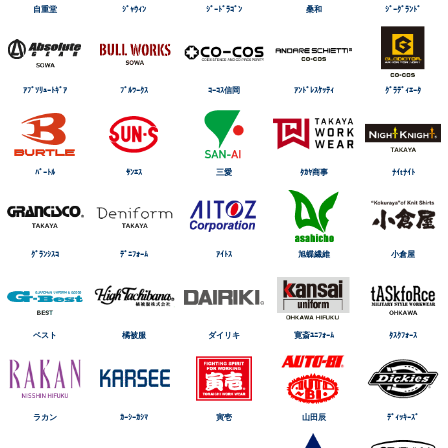
自重堂
ｼﾞｬｳｨﾝ
ｼﾞｰﾄﾞﾗｺﾞﾝ
桑和
ｼﾞｰｸﾞﾗﾝﾄﾞ
ｱﾌﾞｿﾘｭｰﾄｷﾞｱ
ﾌﾞﾙﾜｰｸｽ
ｺｰｺｽ信岡
ｱﾝﾄﾞﾚｽｹｯﾃｨ
ｸﾞﾗﾃﾞｨｴｰﾀ
ﾊﾞｰﾄﾙ
ｻﾝｴｽ
三愛
ﾀｶﾔ商事
ﾅｲtﾅｲﾄ
ｸﾞﾗﾝｼｽｺ
ﾃﾞﾆﾌｫｰﾑ
ｱｲﾄｽ
旭蝶繊維
小倉屋
ベスト
橘被服
ダイリキ
寛斎ﾕﾆﾌｫｰﾑ
ﾀｽｸﾌｫｰｽ
ラカン
ｶｰｼｰｶｼﾏ
寅壱
山田辰
ﾃﾞｨｯｷｰｽﾞ