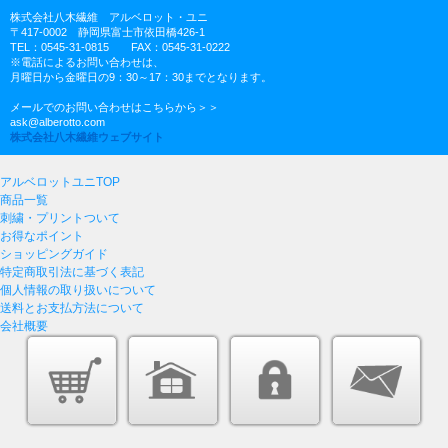
株式会社八木繊維 アルベロット・ユニ
〒417-0002 静岡県富士市依田橋426-1
TEL：0545-31-0815 FAX：0545-31-0222
※電話によるお問い合わせは、
月曜日から金曜日の9：30～17：30までとなります。
メールでのお問い合わせはこちらから＞＞
ask@alberotto.com
株式会社八木繊維ウェブサイト
アルベロットユニTOP
商品一覧
刺繍・プリントついて
お得なポイント
ショッピングガイド
特定商取引法に基づく表記
個人情報の取り扱いについて
送料とお支払方法について
会社概要