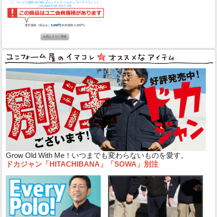
ン。
コーコス信岡 GP-854 ボルトアイス ペルチェ クーラーユニット
│GLADIATOR VOLT ICE
通常価格（税込み）
5,830円
(本体価格:5,300円)
Grow Old With Me！いつまでも変わらないものを愛す。
ドカジャン「HITACHIBANA」「SOWA」別注