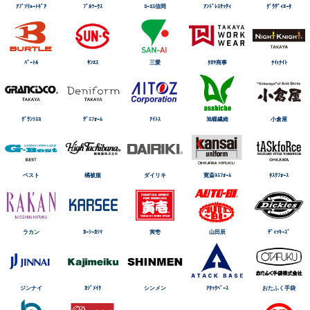
ｱﾌﾞｿﾘｭｰﾄｷﾞｱ
ﾌﾞﾙﾜｰｸｽ
ｺｰｺｽ信岡
ｱﾝﾄﾞﾚｽｹｯﾃｨ
ｸﾞﾗﾃﾞｨｴｰﾀ
ﾊﾞｰﾄﾙ
ｻﾝｴｽ
三愛
ﾀｶﾔ商事
ﾅｲtﾅｲﾄ
ｸﾞﾗﾝｼｽｺ
ﾃﾞﾆﾌｫｰﾑ
ｱｲﾄｽ
旭蝶繊維
小倉屋
ベスト
橘被服
ダイリキ
寛斎ﾕﾆﾌｫｰﾑ
ﾀｽｸﾌｫｰｽ
ラカン
ｶｰｼｰｶｼﾏ
寅壱
山田辰
ﾃﾞｨｯｷｰｽﾞ
ジンナイ
ｶｼﾞﾒｲｸ
シンメン
ｱﾀｯｸﾍﾞｰｽ
おたふく手袋