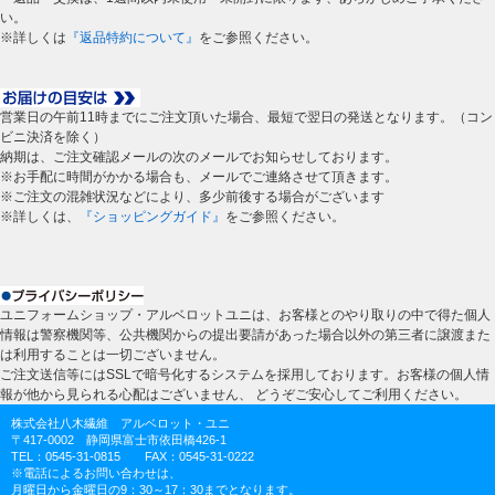
い。
※詳しくは
『返品特約について』
をご参照ください。
営業日の午前11時までにご注文頂いた場合、最短で翌日の発送となります。（コン
ビニ決済を除く）
納期は、ご注文確認メールの次のメールでお知らせしております。
※お手配に時間がかかる場合も、メールでご連絡させて頂きます。
※ご注文の混雑状況などにより、多少前後する場合がございます
※詳しくは、
『ショッピングガイド』
をご参照ください。
ユニフォームショップ・アルベロットユニは、お客様とのやり取りの中で得た個人
情報は警察機関等、公共機関からの提出要請があった場合以外の第三者に譲渡また
は利用することは一切ございません。
ご注文送信等にはSSLで暗号化するシステムを採用しております。お客様の個人情
報が他から見られる心配はございません、 どうぞご安心してご利用ください。
株式会社八木繊維 アルベロット・ユニ
〒417-0002 静岡県富士市依田橋426-1
TEL：0545-31-0815 FAX：0545-31-0222
※電話によるお問い合わせは、
月曜日から金曜日の9：30～17：30までとなります。