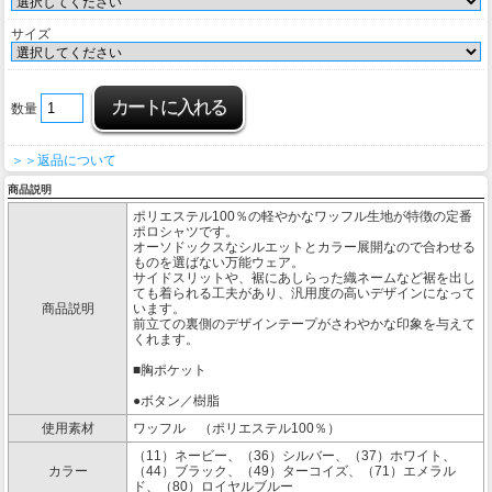
サイズ
数量
＞＞返品について
商品説明
ポリエステル100％の軽やかなワッフル生地が特徴の定番
ポロシャツです。
オーソドックスなシルエットとカラー展開なので合わせる
ものを選ばない万能ウェア。
サイドスリットや、裾にあしらった織ネームなど裾を出し
ても着られる工夫があり、汎用度の高いデザインになって
商品説明
います。
前立ての裏側のデザインテープがさわやかな印象を与えて
くれます。
■胸ポケット
●ボタン／樹脂
使用素材
ワッフル （ポリエステル100％）
（11）ネービー、（36）シルバー、（37）ホワイト、
カラー
（44）ブラック、（49）ターコイズ、（71）エメラル
ド、（80）ロイヤルブルー