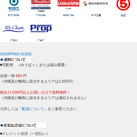
ﾎﾞﾃﾞｨﾀﾌﾈｽ
ﾌﾟﾘﾝﾄｽﾀｰ
ﾕﾆﾃｯﾄﾞｱｽﾚ
ｼﾊﾞﾗ工業
丸五
ﾌﾞﾗｽﾄﾝ
ﾌﾟﾛｯﾌﾟ
SHOPPING GUIDE
■宅配便 （ゆうぱっくまたは福山通運）
全国一律
660
円
（沖縄及び離島に該当するエリアは1,650円）
税込11,000円以上お買い上げで送料無料！
（沖縄及び離島に該当するエリアは適応されません）
※詳しくは
『配送について』
をご参照ください
■クレジット決済（一括払い）