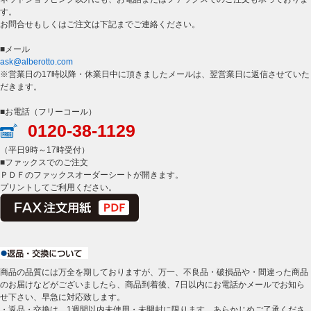
す。
お問合せもしくはご注文は下記までご連絡ください。
■メール
ask@alberotto.com
※営業日の17時以降・休業日中に頂きましたメールは、翌営業日に返信させていた
だきます。
■お電話（フリーコール）
0120-38-1129
（平日9時～17時受付）
■ファックスでのご注文
ＰＤＦのファックスオーダーシートが開きます。
プリントしてご利用ください。
商品の品質には万全を期しておりますが、万一、不良品・破損品や・間違った商品
のお届けなどがございましたら、商品到着後、7日以内にお電話かメールでお知ら
せ下さい、早急に対応致します。
・返品・交換は、1週間以内未使用・未開封に限ります、あらかじめご了承くださ