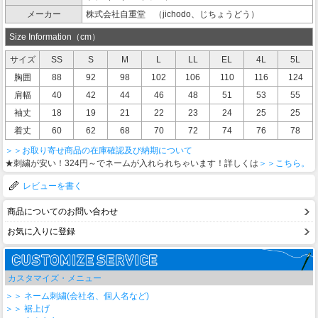
メーカー
株式会社自重堂 （jichodo、じちょうどう）
Size Information（cm）
サイズ
SS
S
M
L
LL
EL
4L
5L
胸囲
88
92
98
102
106
110
116
124
肩幅
40
42
44
46
48
51
53
55
袖丈
18
19
21
22
23
24
25
25
着丈
60
62
68
70
72
74
76
78
＞＞お取り寄せ商品の在庫確認及び納期について
★刺繍が安い！324円～でネームが入れられちゃいます！詳しくは
＞＞こちら。
レビューを書く
商品についてのお問い合わせ
お気に入りに登録
カスタマイズ・メニュー
＞＞ ネーム刺繍(会社名、個人名など)
＞＞ 裾上げ