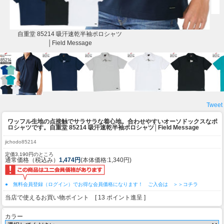
自重堂 85214 吸汗速乾半袖ポロシャツ
│Field Message
Tweet
ワッフル生地の点接触でサラサラな着心地。合わせやすいオーソドックスなポ
ロシャツです。
自重堂 85214 吸汗速乾半袖ポロシャツ│Field Message
jichodo85214
定価3,190円のところ
通常価格（税込み）
1,474円
(本体価格:1,340円)
● 無料会員登録（ログイン）でお得な会員価格になります！ ご入会は ＞＞コチラ
当店で使えるお買い物ポイント [ 13 ポイント進呈 ]
カラー