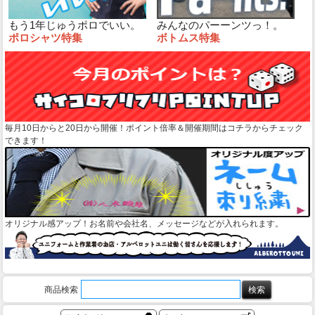
もう1年じゅうポロでいい。
みんなのパーーンツっ！。
ポロシャツ特集
ボトムス特集
毎月10日からと20日から開催！ポイント倍率＆開催期間はコチラからチェック
できます！
オリジナル感アップ！お名前や会社名、メッセージなどが入れられます。
商品検索