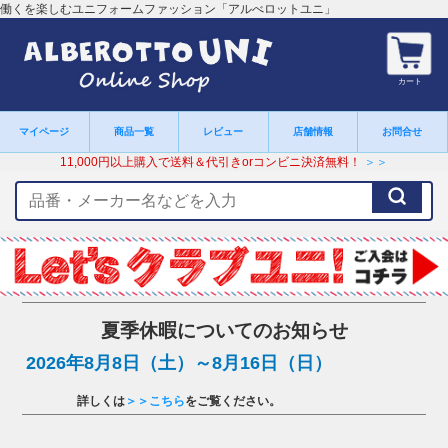
働くを楽しむユニフォームファッション「アルべロットユニ」
カート
マイページ
商品一覧
レビュー
店舗情報
お問合せ
11,000円以上購入で送料＆代引きorコンビニ決済無料！
＞＞
検
索
キ
ー
ワ
ー
ド
夏季休暇についてのお知らせ
2026年8月8日（土）～8月16日（日）
詳しくは
＞＞こちら
をご覧ください。